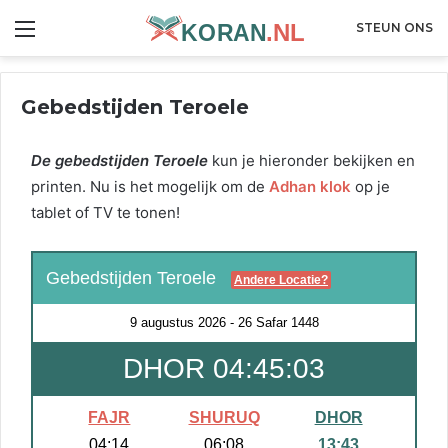
Menu
STEUN ONS
Gebedstijden Teroele
De gebedstijden Teroele
kun je hieronder bekijken en
printen. Nu is het mogelijk om de
Adhan klok
op je
tablet of TV te tonen!
Gebedstijden Teroele
Andere Locatie?
9 augustus 2026
-
26 Safar 1448
DHOR 04:45:03
FAJR
SHURUQ
DHOR
04:14
06:08
13:43