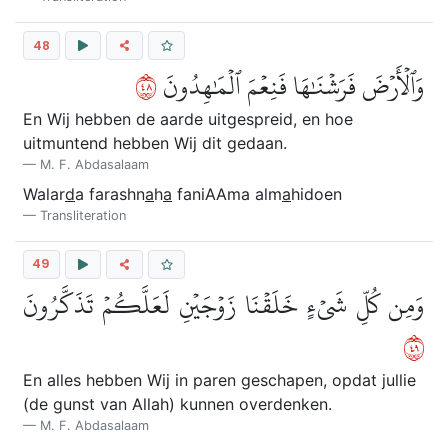
48
٨٤
وَٱلۡأَرۡضَ فَرَشۡنَٰهَا فَنِعۡمَ ٱلۡمَٰهِدُونَ
En Wij hebben de aarde uitgespreid, en hoe
uitmuntend hebben Wij dit gedaan.
M. F. Abdasalaam
Walar
d
a farashn
a
h
a
faniAAma alm
a
hidoen
Transliteration
49
وَمِن كُلِّ شَيۡءٍ خَلَقۡنَا زَوۡجَيۡنِ لَعَلَّكُمۡ تَذَكَّرُونَ
٩٤
En alles hebben Wij in paren geschapen, opdat jullie
(de gunst van Allah) kunnen overdenken.
M. F. Abdasalaam