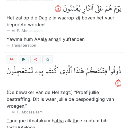
٣١
يَوۡمَ هُمۡ عَلَى ٱلنَّارِ يُفۡتَنُونَ
Het zal op die Dag zijn waarop zij boven het vuur
beproefd worden!
M. F. Abdasalaam
Yawma hum AAal
a
ann
a
ri yuftanoen
Transliteration
14
ذُوقُواْ فِتۡنَتَكُمۡ هَٰذَا ٱلَّذِي كُنتُم بِهِۦ تَسۡتَعۡجِلُونَ
٤١
(De bewaker van de Hel zegt:) “Proef jullie
bestraffing. Dit is waar jullie de bespoediging van
vroegen.”
M. F. Abdasalaam
Th
oeqoe fitnatakum h
atha
alla
th
ee kuntum bihi
tastaAAjiloen