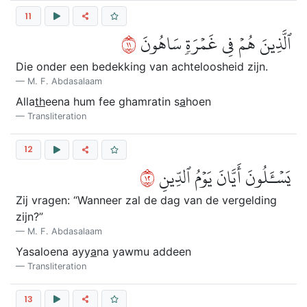
11
١١
ٱلَّذِينَ هُمۡ فِي غَمۡرَةٖ سَاهُونَ
Die onder een bedekking van achteloosheid zijn.
M. F. Abdasalaam
Alla
th
eena hum fee ghamratin s
a
hoen
Transliteration
12
٢١
يَسۡـَٔلُونَ أَيَّانَ يَوۡمُ ٱلدِّينِ
Zij vragen: “Wanneer zal de dag van de vergelding
zijn?”
M. F. Abdasalaam
Yasaloena ayy
a
na yawmu addeen
Transliteration
13