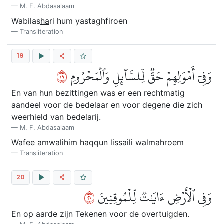
M. F. Abdasalaam
Wabilas
ha
ri hum yastaghfiroen
Transliteration
19
٩١
وَفِيٓ أَمۡوَٰلِهِمۡ حَقّٞ لِّلسَّآئِلِ وَٱلۡمَحۡرُومِ
En van hun bezittingen was er een rechtmatig
aandeel voor de bedelaar en voor degene die zich
weerhield van bedelarij.
M. F. Abdasalaam
Wafee amw
a
lihim
h
aqqun liss
a
ili walma
h
roem
Transliteration
20
٠٢
وَفِي ٱلۡأَرۡضِ ءَايَٰتٞ لِّلۡمُوقِنِينَ
En op aarde zijn Tekenen voor de overtuigden.