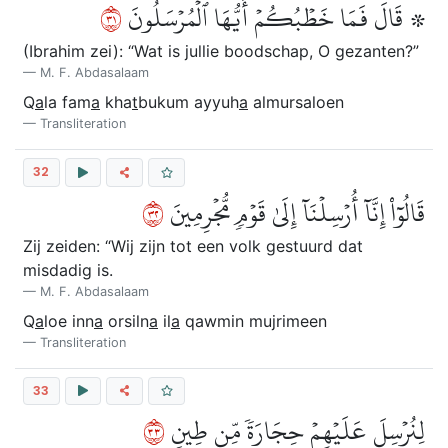
١٣
۞ قَالَ فَمَا خَطۡبُكُمۡ أَيُّهَا ٱلۡمُرۡسَلُونَ
(Ibrahim zei): “Wat is jullie boodschap, O gezanten?”
M. F. Abdasalaam
Q
a
la fam
a
kha
t
bukum ayyuh
a
almursaloen
Transliteration
32
٢٣
قَالُوٓاْ إِنَّآ أُرۡسِلۡنَآ إِلَىٰ قَوۡمٖ مُّجۡرِمِينَ
Zij zeiden: “Wij zijn tot een volk gestuurd dat
misdadig is.
M. F. Abdasalaam
Q
a
loe inn
a
orsiln
a
il
a
qawmin mujrimeen
Transliteration
33
٣٣
لِنُرۡسِلَ عَلَيۡهِمۡ حِجَارَةٗ مِّن طِينٖ