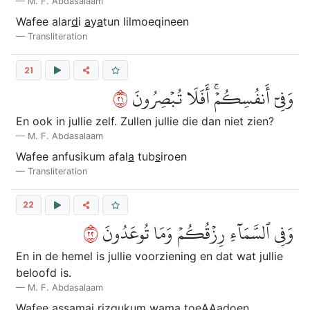
M. F. Abdasalaam
Wafee alar
d
i
a
y
a
tun lilmoeqineen
Transliteration
21
١٢
وَفِيٓ أَنفُسِكُمۡۚ أَفَلَا تُبۡصِرُونَ
En ook in jullie zelf. Zullen jullie die dan niet zien?
M. F. Abdasalaam
Wafee anfusikum afal
a
tub
s
iroen
Transliteration
22
٢٢
وَفِي ٱلسَّمَآءِ رِزۡقُكُمۡ وَمَا تُوعَدُونَ
En in de hemel is jullie voorziening en dat wat jullie
beloofd is.
M. F. Abdasalaam
Wafee assam
a
i rizqukum wam
a
toeAAadoen