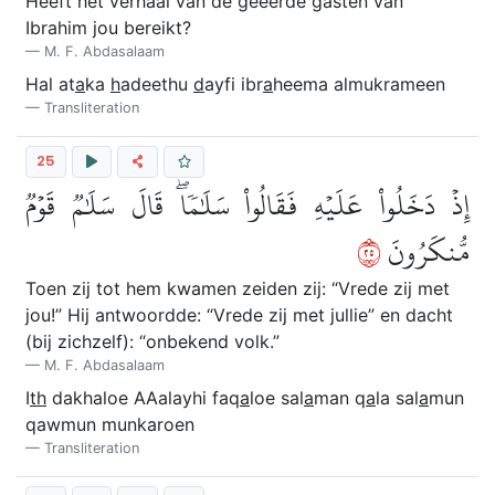
Heeft het verhaal van de geëerde gasten van
Ibrahim jou bereikt?
M. F. Abdasalaam
Hal at
a
ka
h
adeethu
d
ayfi ibr
a
heema almukrameen
Transliteration
25
إِذۡ دَخَلُواْ عَلَيۡهِ فَقَالُواْ سَلَٰمٗاۖ قَالَ سَلَٰمٞ قَوۡمٞ
٥٢
مُّنكَرُونَ
Toen zij tot hem kwamen zeiden zij: “Vrede zij met
jou!” Hij antwoordde: “Vrede zij met jullie” en dacht
(bij zichzelf): “onbekend volk.”
M. F. Abdasalaam
I
th
dakhaloe AAalayhi faq
a
loe sal
a
man q
a
la sal
a
mun
qawmun munkaroen
Transliteration