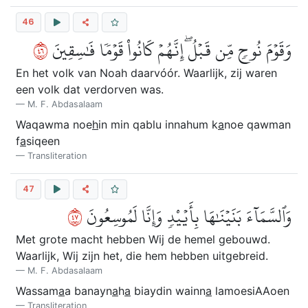
46
٦٤
وَقَوۡمَ نُوحٖ مِّن قَبۡلُۖ إِنَّهُمۡ كَانُواْ قَوۡمٗا فَٰسِقِينَ
En het volk van Noah daarvóór. Waarlijk, zij waren
een volk dat verdorven was.
M. F. Abdasalaam
Waqawma noe
h
in min qablu innahum k
a
noe qawman
f
a
siqeen
Transliteration
47
٧٤
وَٱلسَّمَآءَ بَنَيۡنَٰهَا بِأَيۡيْدٖ وَإِنَّا لَمُوسِعُونَ
Met grote macht hebben Wij de hemel gebouwd.
Waarlijk, Wij zijn het, die hem hebben uitgebreid.
M. F. Abdasalaam
Wassam
a
a banayn
a
h
a
biaydin wainn
a
lamoesiAAoen
Transliteration