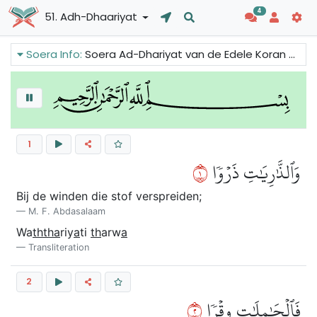
4
51. Adh-Dhaariyat
Soera Info:
Soera Ad-Dhariyat van de Edele Koran spreekt over profeet Ibrahim en zijn engelenbezoekers, het lot van de mensen van de profeet Lot, de profeet Mozes en het lot van de farao, de mensen van 'Ad en Thamud en de mensen van de profeet Noah.
1
١
وَٱلذَّٰرِيَٰتِ ذَرۡوٗا
Bij de winden die stof verspreiden;
M. F. Abdasalaam
Wa
ththa
riy
a
ti
th
arw
a
Transliteration
2
٢
فَٱلۡحَٰمِلَٰتِ وِقۡرٗا