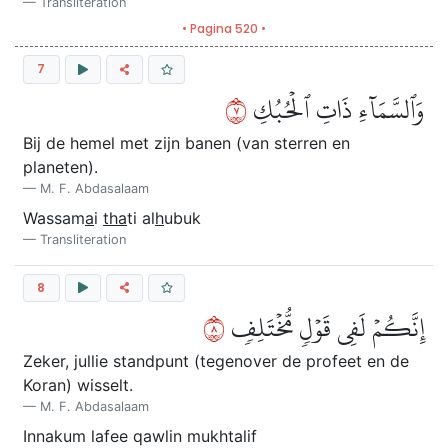
Transliteration
• Pagina 520 •
7
٧
وَٱلسَّمَآءِ ذَاتِ ٱلۡحُبُكِ
Bij de hemel met zijn banen (van sterren en
planeten).
M. F. Abdasalaam
Wassam
a
i
tha
ti al
h
ubuk
Transliteration
8
٨
إِنَّكُمۡ لَفِي قَوۡلٖ مُّخۡتَلِفٖ
Zeker, jullie standpunt (tegenover de profeet en de
Koran) wisselt.
M. F. Abdasalaam
Innakum lafee qawlin mukhtalif