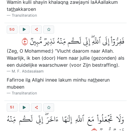
Wamin kulli shayin khalaqn
a
zawjayni laAAallakum
ta
th
akkaroen
Transliteration
50
٠٥
فَفِرُّوٓاْ إِلَى ٱللَّهِۖ إِنِّي لَكُم مِّنۡهُ نَذِيرٞ مُّبِينٞ
(Zeg, O Mohammed:) “Vlucht daarom naar Allah.
Waarlijk, ik ben (door) Hem naar jullie (gezonden) als
een duidelijke waarschuwer (voor Zijn bestraffing).
M. F. Abdasalaam
Fafirroe il
a
All
a
hi innee lakum minhu na
th
eerun
mubeen
Transliteration
51
وَلَا تَجۡعَلُواْ مَعَ ٱللَّهِ إِلَٰهًا ءَاخَرَۖ إِنِّي لَكُم مِّنۡهُ