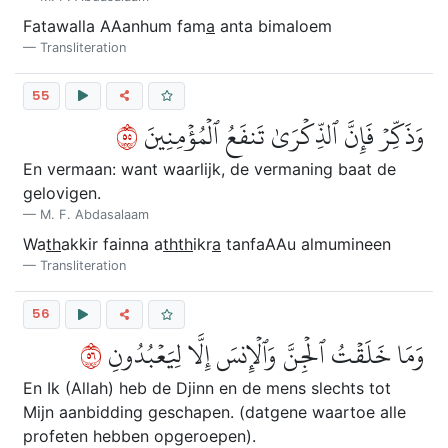
Fatawalla AAanhum fam
a
anta bimaloem
Transliteration
55
٥٥
وَذَكِّرۡ فَإِنَّ ٱلذِّكۡرَىٰ تَنفَعُ ٱلۡمُؤۡمِنِينَ
En vermaan: want waarlijk, de vermaning baat de
gelovigen.
M. F. Abdasalaam
Wa
th
akkir fainna a
thth
ikr
a
tanfaAAu almumineen
Transliteration
56
٦٥
وَمَا خَلَقۡتُ ٱلۡجِنَّ وَٱلۡإِنسَ إِلَّا لِيَعۡبُدُونِ
En Ik (Allah) heb de Djinn en de mens slechts tot
Mijn aanbidding geschapen. (datgene waartoe alle
profeten hebben opgeroepen).