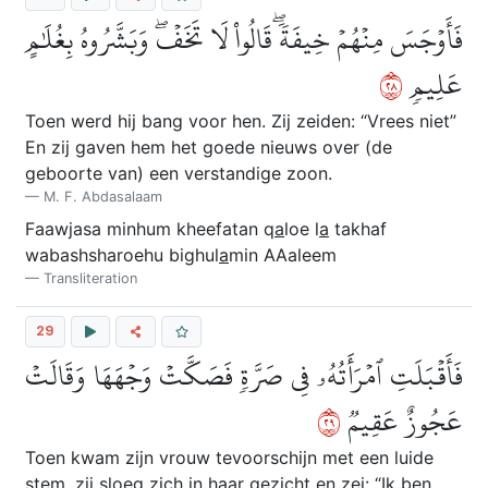
فَأَوۡجَسَ مِنۡهُمۡ خِيفَةٗۖ قَالُواْ لَا تَخَفۡۖ وَبَشَّرُوهُ بِغُلَٰمٍ
٨٢
عَلِيمٖ
Toen werd hij bang voor hen. Zij zeiden: “Vrees niet”
En zij gaven hem het goede nieuws over (de
geboorte van) een verstandige zoon.
M. F. Abdasalaam
Faawjasa minhum kheefatan q
a
loe l
a
takhaf
wabashsharoehu bighul
a
min AAaleem
Transliteration
29
فَأَقۡبَلَتِ ٱمۡرَأَتُهُۥ فِي صَرَّةٖ فَصَكَّتۡ وَجۡهَهَا وَقَالَتۡ
٩٢
عَجُوزٌ عَقِيمٞ
Toen kwam zijn vrouw tevoorschijn met een luide
stem, zij sloeg zich in haar gezicht en zei: “Ik ben