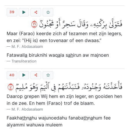
39
٩٣
فَتَوَلَّىٰ بِرُكۡنِهِۦ وَقَالَ سَٰحِرٌ أَوۡ مَجۡنُونٞ
Maar (Farao) keerde zich af tezamen met zijn legers,
en zei: “(Hij is) een tovenaar of een dwaas.”
M. F. Abdasalaam
Fatawall
a
biruknihi waq
a
la s
ah
irun aw majnoen
Transliteration
40
٠٤
فَأَخَذۡنَٰهُ وَجُنُودَهُۥ فَنَبَذۡنَٰهُمۡ فِي ٱلۡيَمِّ وَهُوَ مُلِيمٞ
Daarop grepen Wij hem en zijn leger, en gooiden hen
in de zee. En hem (Farao) trof de blaam.
M. F. Abdasalaam
Faakha
th
n
a
hu wajunoedahu fanaba
th
n
a
hum fee
alyammi wahuwa muleem