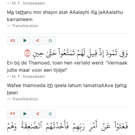
M. F. Abdasalaam
M
a
ta
th
aru min shayin atat AAalayhi ill
a
jaAAalathu
karrameem
Transliteration
43
٣٤
وَفِي ثَمُودَ إِذۡ قِيلَ لَهُمۡ تَمَتَّعُواْ حَتَّىٰ حِينٖ
En bij de Thamoed, toen hen verteld werd: “Vermaak
jullie maar voor een tijdje!”
M. F. Abdasalaam
Wafee thamoeda i
th
qeela lahum tamattaAAoe
h
att
a
h
een
Transliteration
44
فَعَتَوۡاْ عَنۡ أَمۡرِ رَبِّهِمۡ فَأَخَذَتۡهُمُ ٱلصَّٰعِقَةُ وَهُمۡ