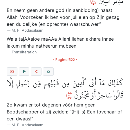
١٥
نَذِيرٞ مُّبِينٞ
En neem geen andere god (in aanbidding) naast
Allah. Voorzeker, ik ben voor jullie en op Zijn gezag
een duidelijke (en oprechte) waarschuwer.”
M. F. Abdasalaam
Wal
a
tajAAaloe maAAa All
a
hi il
a
han
a
khara innee
lakum minhu na
th
eerun mubeen
Transliteration
• Pagina 522 •
52
كَذَٰلِكَ مَآ أَتَى ٱلَّذِينَ مِن قَبۡلِهِم مِّن رَّسُولٍ إِلَّا
٢٥
قَالُواْ سَاحِرٌ أَوۡ مَجۡنُونٌ
Zo kwam er tot degenen vόόr hem geen
Boodschapper of zij zeiden: “(Hij is) Een tovenaar of
een dwaas!”
M. F. Abdasalaam