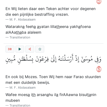
٧٣
En Wij lieten daar een Teken achter voor degenen
die een pijnlijke bestraffing vrezen.
M. F. Abdasalaam
Watarakn
a
feeh
a
a
yatan lilla
th
eena yakh
a
foena
alAAa
tha
ba alaleem
Transliteration
38
وَفِي مُوسَىٰٓ إِذۡ أَرۡسَلۡنَٰهُ إِلَىٰ فِرۡعَوۡنَ بِسُلۡطَٰنٖ مُّبِينٖ
٨٣
En ook bij Mozes. Toen Wij hem naar Farao stuurden
met een duidelijk bewijs.
M. F. Abdasalaam
Wafee moes
a
i
th
arsan
a
hu il
a
firAAawna bisul
ta
nin
mubeen
Transliteration