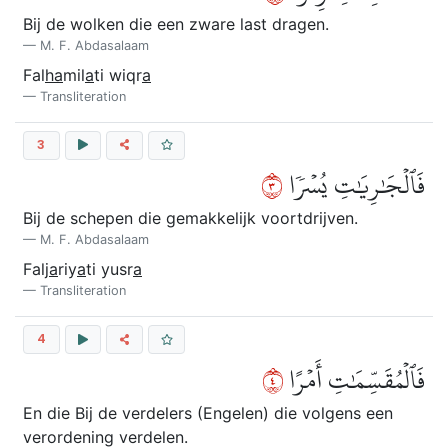
Bij de wolken die een zware last dragen.
M. F. Abdasalaam
Fal
ha
mil
a
ti wiqr
a
Transliteration
3
٣
فَٱلۡجَٰرِيَٰتِ يُسۡرٗا
Bij de schepen die gemakkelijk voortdrijven.
M. F. Abdasalaam
Falj
a
riy
a
ti yusr
a
Transliteration
4
٤
فَٱلۡمُقَسِّمَٰتِ أَمۡرًا
En die Bij de verdelers (Engelen) die volgens een
verordening verdelen.