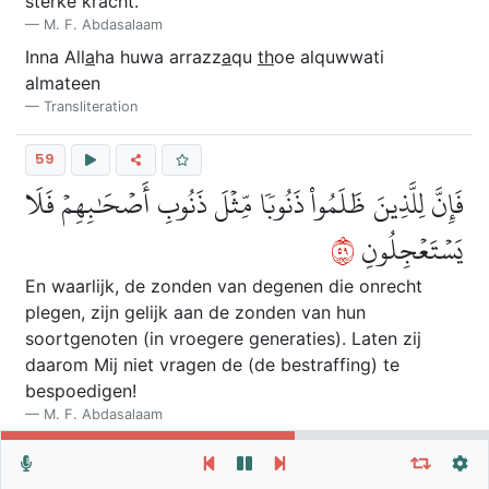
sterke kracht.
M. F. Abdasalaam
Inna All
a
ha huwa arrazz
a
qu
th
oe alquwwati
almateen
Transliteration
59
فَإِنَّ لِلَّذِينَ ظَلَمُواْ ذَنُوبٗا مِّثۡلَ ذَنُوبِ أَصۡحَٰبِهِمۡ فَلَا
٩٥
يَسۡتَعۡجِلُونِ
En waarlijk, de zonden van degenen die onrecht
plegen, zijn gelijk aan de zonden van hun
soortgenoten (in vroegere generaties). Laten zij
daarom Mij niet vragen de (de bestraffing) te
bespoedigen!
M. F. Abdasalaam
Fainna lilla
th
eena
th
alamoe
th
anoeban mithla
Herhaal vers, verzen of soera
Algemene Instellingen
th
anoebi a
s
ha
bihim fal
a
yastaAAjiloen
Autoplay
Herhaal