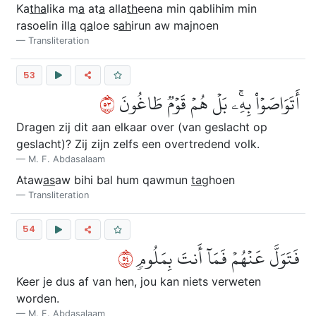
Ka
tha
lika m
a
at
a
alla
th
eena min qablihim min
rasoelin ill
a
q
a
loe s
ah
irun aw majnoen
Transliteration
53
٣٥
أَتَوَاصَوۡاْ بِهِۦۚ بَلۡ هُمۡ قَوۡمٞ طَاغُونَ
Dragen zij dit aan elkaar over (van geslacht op
geslacht)? Zij zijn zelfs een overtredend volk.
M. F. Abdasalaam
Ataw
as
aw bihi bal hum qawmun
ta
ghoen
Transliteration
54
٤٥
فَتَوَلَّ عَنۡهُمۡ فَمَآ أَنتَ بِمَلُومٖ
Keer je dus af van hen, jou kan niets verweten
worden.
M. F. Abdasalaam