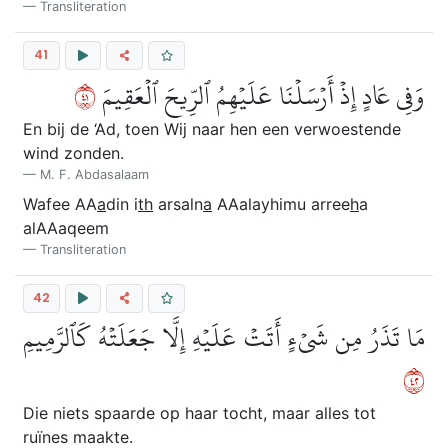
Transliteration
41
١٤
وَفِي عَادٍ إِذۡ أَرۡسَلۡنَا عَلَيۡهِمُ ٱلرِّيحَ ٱلۡعَقِيمَ
En bij de ‘Ad, toen Wij naar hen een verwoestende
wind zonden.
M. F. Abdasalaam
Wafee AA
a
din i
th
arsaln
a
AAalayhimu arree
h
a
alAAaqeem
Transliteration
42
مَا تَذَرُ مِن شَيۡءٍ أَتَتۡ عَلَيۡهِ إِلَّا جَعَلَتۡهُ كَٱلرَّمِيمِ
٢٤
Die niets spaarde op haar tocht, maar alles tot
ruïnes maakte.