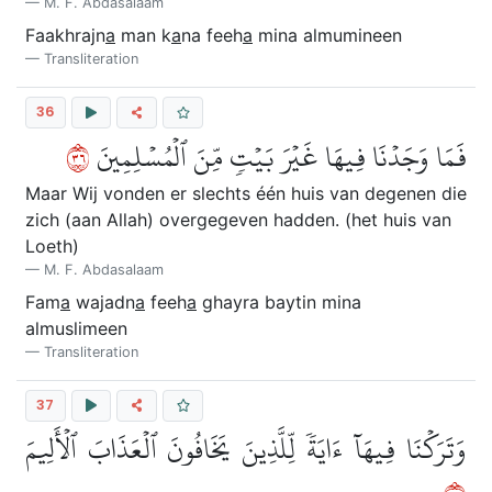
M. F. Abdasalaam
Faakhrajn
a
man k
a
na feeh
a
mina almumineen
Transliteration
36
٦٣
فَمَا وَجَدۡنَا فِيهَا غَيۡرَ بَيۡتٖ مِّنَ ٱلۡمُسۡلِمِينَ
Maar Wij vonden er slechts één huis van degenen die
zich (aan Allah) overgegeven hadden. (het huis van
Loeth)
M. F. Abdasalaam
Fam
a
wajadn
a
feeh
a
ghayra baytin mina
almuslimeen
Transliteration
37
وَتَرَكۡنَا فِيهَآ ءَايَةٗ لِّلَّذِينَ يَخَافُونَ ٱلۡعَذَابَ ٱلۡأَلِيمَ