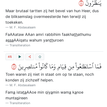
٤٤
يَنظُرُونَ
Maar brutaal tartten zij het bevel van hun Heer, dus
de bliksemslag overmeesterde hen terwijl zij
toekeken.
M. F. Abdasalaam
FaAAataw AAan amri rabbihim faakha
th
athumu
a
ssa
AAiqatu wahum yan
th
uroen
Transliteration
45
٥٤
فَمَا ٱسۡتَطَٰعُواْ مِن قِيَامٖ وَمَا كَانُواْ مُنتَصِرِينَ
Toen waren zij niet in staat om op te staan, noch
konden zij zichzelf helpen.
M. F. Abdasalaam
Fam
a
ista
ta
AAoe min qiy
a
min wam
a
k
a
noe
munta
s
ireen
Transliteration