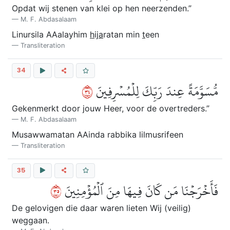
Opdat wij stenen van klei op hen neerzenden.”
M. F. Abdasalaam
Linursila AAalayhim
h
ij
a
ratan min
t
een
Transliteration
34
٤٣
مُّسَوَّمَةً عِندَ رَبِّكَ لِلۡمُسۡرِفِينَ
Gekenmerkt door jouw Heer, voor de overtreders.”
M. F. Abdasalaam
Musawwamatan AAinda rabbika lilmusrifeen
Transliteration
35
٥٣
فَأَخۡرَجۡنَا مَن كَانَ فِيهَا مِنَ ٱلۡمُؤۡمِنِينَ
De gelovigen die daar waren lieten Wij (veilig)
weggaan.