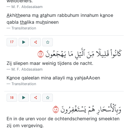
weldoeners.
M. F. Abdasalaam
A
khi
th
eena m
a
a
t
a
hum rabbuhum innahum k
a
noe
qabla
tha
lika mu
h
sineen
Transliteration
17
٧١
كَانُواْ قَلِيلٗا مِّنَ ٱلَّيۡلِ مَا يَهۡجَعُونَ
Zij sliepen maar weinig tijdens de nacht.
M. F. Abdasalaam
K
a
noe qaleelan mina allayli m
a
yahjaAAoen
Transliteration
18
٨١
وَبِٱلۡأَسۡحَارِ هُمۡ يَسۡتَغۡفِرُونَ
En in de uren voor de ochtendschemering smeekten
zij om vergeving.