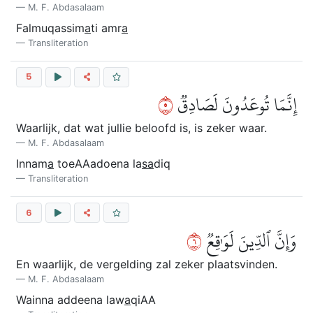
M. F. Abdasalaam
Falmuqassim
a
ti amr
a
Transliteration
5
٥
إِنَّمَا تُوعَدُونَ لَصَادِقٞ
Waarlijk, dat wat jullie beloofd is, is zeker waar.
M. F. Abdasalaam
Innam
a
toeAAadoena la
sa
diq
Transliteration
6
٦
وَإِنَّ ٱلدِّينَ لَوَٰقِعٞ
En waarlijk, de vergelding zal zeker plaatsvinden.
M. F. Abdasalaam
Wainna addeena law
a
qiAA