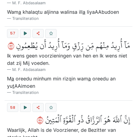
M. F. Abdasalaam
Wam
a
khalaqtu aljinna walinsa ill
a
liyaAAbudoen
Transliteration
57
٧٥
مَآ أُرِيدُ مِنۡهُم مِّن رِّزۡقٖ وَمَآ أُرِيدُ أَن يُطۡعِمُونِ
Ik wens geen voorzieningen van hen en Ik wens niet
dat zij Mij voeden.
M. F. Abdasalaam
M
a
oreedu minhum min rizqin wam
a
oreedu an
yu
t
AAimoen
Transliteration
58
٨٥
إِنَّ ٱللَّهَ هُوَ ٱلرَّزَّاقُ ذُو ٱلۡقُوَّةِ ٱلۡمَتِينُ
Waarlijk, Allah is de Voorziener, de Bezitter van