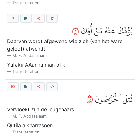
Transliteration
9
٩
يُؤۡفَكُ عَنۡهُ مَنۡ أُفِكَ
Daarvan wordt afgewend wie zich (van het ware
geloof) afwendt.
M. F. Abdasalaam
Yufaku AAanhu man ofik
Transliteration
10
٠١
قُتِلَ ٱلۡخَرَّٰصُونَ
Vervloekt zijn de leugenaars.
M. F. Abdasalaam
Qutila alkharr
as
oen
Transliteration