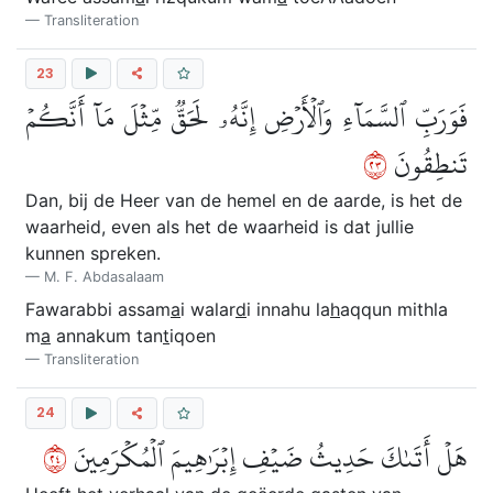
Transliteration
23
فَوَرَبِّ ٱلسَّمَآءِ وَٱلۡأَرۡضِ إِنَّهُۥ لَحَقّٞ مِّثۡلَ مَآ أَنَّكُمۡ
٣٢
تَنطِقُونَ
Dan, bij de Heer van de hemel en de aarde, is het de
waarheid, even als het de waarheid is dat jullie
kunnen spreken.
M. F. Abdasalaam
Fawarabbi assam
a
i walar
d
i innahu la
h
aqqun mithla
m
a
annakum tan
t
iqoen
Transliteration
24
٤٢
هَلۡ أَتَىٰكَ حَدِيثُ ضَيۡفِ إِبۡرَٰهِيمَ ٱلۡمُكۡرَمِينَ