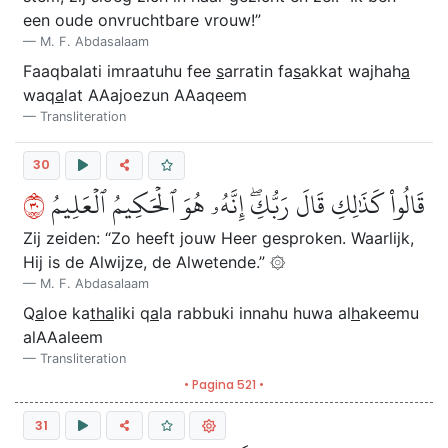
een oude onvruchtbare vrouw!”
M. F. Abdasalaam
Faaqbalati imraatuhu fee
s
arratin fa
s
akkat wajhah
a
waq
a
lat AAajoezun AAaqeem
Transliteration
30
٠٣
قَالُواْ كَذَٰلِكِ قَالَ رَبُّكِۖ إِنَّهُۥ هُوَ ٱلۡحَكِيمُ ٱلۡعَلِيمُ
Zij zeiden: “Zo heeft jouw Heer gesproken. Waarlijk,
Hij is de Alwijze, de Alwetende.” ۞
M. F. Abdasalaam
Q
a
loe ka
tha
liki q
a
la rabbuki innahu huwa al
h
akeemu
alAAaleem
Transliteration
• Pagina 521 •
31