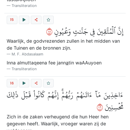
Transliteration
15
٥١
إِنَّ ٱلۡمُتَّقِينَ فِي جَنَّٰتٖ وَعُيُونٍ
Waarlijk, de godvrezenden zullen in het midden van
de Tuinen en de bronnen zijn.
M. F. Abdasalaam
Inna almuttaqeena fee jann
a
tin waAAuyoen
Transliteration
16
ءَاخِذِينَ مَآ ءَاتَىٰهُمۡ رَبُّهُمۡۚ إِنَّهُمۡ كَانُواْ قَبۡلَ ذَٰلِكَ
٦١
مُحۡسِنِينَ
Zich in de zaken verheugend die hun Heer hen
gegeven heeft. Waarlijk, vroeger waren zij de