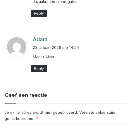
Jazaakomoe elaho gairan
f
:
Reply
s
Adam
c
23 januari 2026 om 14:54
h
Macht Allah
r
e
Reply
e
f
:
Geef een reactie
Je e-mailadres wordt niet gepubliceerd.
Vereiste velden zijn
gemarkeerd met
*