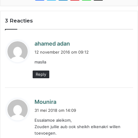
3 Reacties
s
ahamed adan
c
12 november 2016 om 09:12
h
maslla
r
e
Reply
e
f
:
s
Mounira
c
31 mei 2018 om 14:09
h
Essalamoe aleikom,
r
Zouden jullie aub ook sheikh elkenakri willen
e
toevoegen.
e