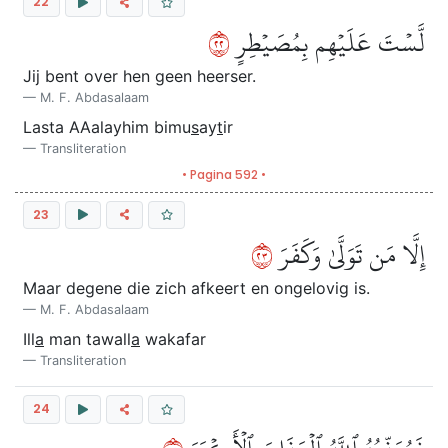
22
٢٢
لَّسۡتَ عَلَيۡهِم بِمُصَيۡطِرٍ
Jij bent over hen geen heerser.
M. F. Abdasalaam
Lasta AAalayhim bimu
s
ay
t
ir
Transliteration
• Pagina 592 •
23
٣٢
إِلَّا مَن تَوَلَّىٰ وَكَفَرَ
Maar degene die zich afkeert en ongelovig is.
M. F. Abdasalaam
Ill
a
man tawall
a
wakafar
Transliteration
24