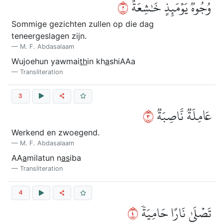
٢
وُجُوهٞ يَوۡمَئِذٍ خَٰشِعَةٌ
Sommige gezichten zullen op die dag
teneergeslagen zijn.
M. F. Abdasalaam
Wujoehun yawmai
th
in kh
a
shiAAa
Transliteration
3
٣
عَامِلَةٞ نَّاصِبَةٞ
Werkend en zwoegend.
M. F. Abdasalaam
AA
a
milatun n
as
iba
Transliteration
4
٤
تَصۡلَىٰ نَارًا حَامِيَةٗ