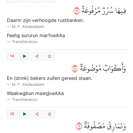
٣١
فِيهَا سُرُرٞ مَّرۡفُوعَةٞ
Daarin zijn verhoogde rustbanken.
M. F. Abdasalaam
Feeh
a
sururun marfoeAAa
Transliteration
14
٤١
وَأَكۡوَابٞ مَّوۡضُوعَةٞ
En (drink) bekers zullen gereed staan.
M. F. Abdasalaam
Waakw
a
bun maw
d
oeAAa
Transliteration
15
٥١
وَنَمَارِقُ مَصۡفُوفَةٞ