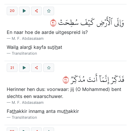
20
٠٢
وَإِلَى ٱلۡأَرۡضِ كَيۡفَ سُطِحَتۡ
En naar hoe de aarde uitgespreid is?
M. F. Abdasalaam
Wail
a
alar
d
i kayfa su
t
i
h
at
Transliteration
21
١٢
فَذَكِّرۡ إِنَّمَآ أَنتَ مُذَكِّرٞ
Herinner hen dus: voorwaar: jij (O Mohammed) bent
slechts een waarschuwer.
M. F. Abdasalaam
Fa
th
akkir innam
a
anta mu
th
akkir
Transliteration