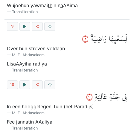
Wujoehun yawmai
th
in n
a
AAima
Transliteration
9
٩
لِّسَعۡيِهَا رَاضِيَةٞ
Over hun streven voldaan.
M. F. Abdasalaam
LisaAAyih
a
r
ad
iya
Transliteration
10
٠١
فِي جَنَّةٍ عَالِيَةٖ
In een hooggelegen Tuin (het Paradijs).
M. F. Abdasalaam
Fee jannatin AA
a
liya
Transliteration