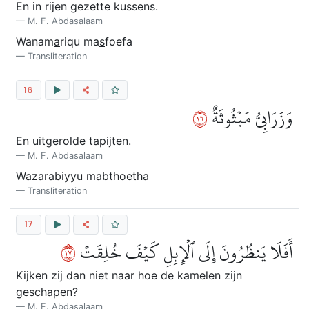
En in rijen gezette kussens.
M. F. Abdasalaam
Wanam
a
riqu ma
s
foefa
Transliteration
16
٦١
وَزَرَابِيُّ مَبۡثُوثَةٌ
En uitgerolde tapijten.
M. F. Abdasalaam
Wazar
a
biyyu mabthoetha
Transliteration
17
٧١
أَفَلَا يَنظُرُونَ إِلَى ٱلۡإِبِلِ كَيۡفَ خُلِقَتۡ
Kijken zij dan niet naar hoe de kamelen zijn
geschapen?
M. F. Abdasalaam