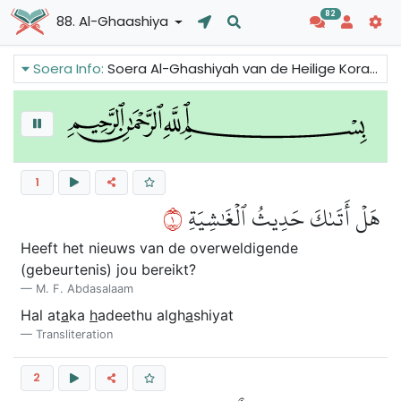
82
88. Al-Ghaashiya
Soera Info:
Soera Al-Ghashiyah van de Heilige Koran spreekt over de komende ramp die alles zal bedekken. De mensheid zal worden verdeeld in twee groepen: de bange, vermoeide en uitgeputte groep en de vreugdevolle en gelukkige groep.
1
١
هَلۡ أَتَىٰكَ حَدِيثُ ٱلۡغَٰشِيَةِ
Heeft het nieuws van de overweldigende
(gebeurtenis) jou bereikt?
M. F. Abdasalaam
Hal at
a
ka
h
adeethu algh
a
shiyat
Transliteration
2