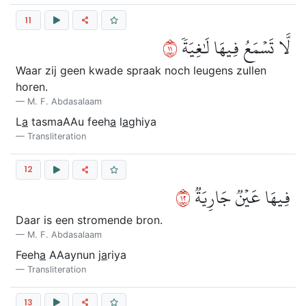
11
١١
لَّا تَسۡمَعُ فِيهَا لَٰغِيَةٗ
Waar zij geen kwade spraak noch leugens zullen
horen.
M. F. Abdasalaam
L
a
tasmaAAu feeh
a
l
a
ghiya
Transliteration
12
٢١
فِيهَا عَيۡنٞ جَارِيَةٞ
Daar is een stromende bron.
M. F. Abdasalaam
Feeh
a
AAaynun j
a
riya
Transliteration
13