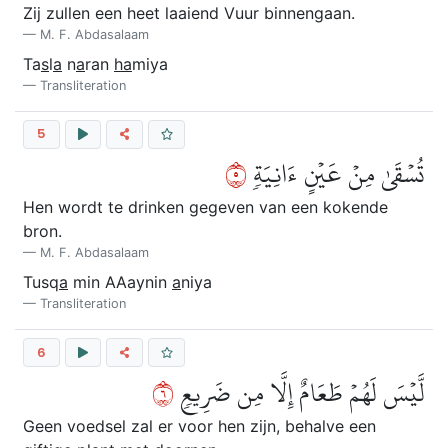
Zij zullen een heet laaiend Vuur binnengaan.
M. F. Abdasalaam
Ta
s
l
a
n
a
ran
ha
miya
Transliteration
5
٥
تُسۡقَىٰ مِنۡ عَيۡنٍ ءَانِيَةٖ
Hen wordt te drinken gegeven van een kokende
bron.
M. F. Abdasalaam
Tusq
a
min AAaynin
a
niya
Transliteration
6
٦
لَّيۡسَ لَهُمۡ طَعَامٌ إِلَّا مِن ضَرِيعٖ
Geen voedsel zal er voor hen zijn, behalve een