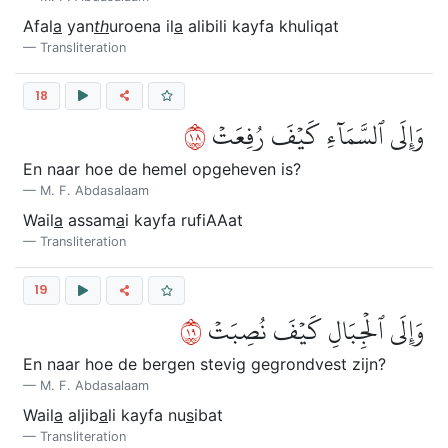
Afal
a
yan
th
uroena il
a
alibili kayfa khuliqat
Transliteration
18
٨١
وَإِلَى ٱلسَّمَآءِ كَيۡفَ رُفِعَتۡ
En naar hoe de hemel opgeheven is?
M. F. Abdasalaam
Wail
a
assam
a
i kayfa rufiAAat
Transliteration
19
٩١
وَإِلَى ٱلۡجِبَالِ كَيۡفَ نُصِبَتۡ
En naar hoe de bergen stevig gegrondvest zijn?
M. F. Abdasalaam
Wail
a
aljib
a
li kayfa nu
s
ibat
Transliteration