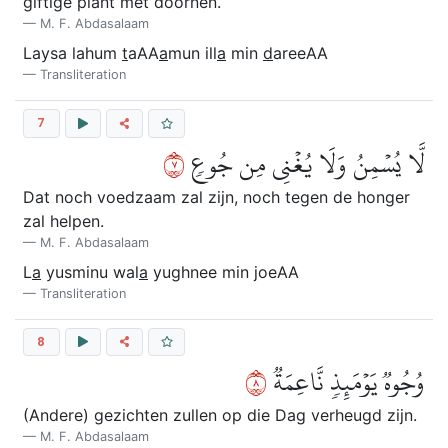
giftige plant met doornen.
M. F. Abdasalaam
Laysa lahum
t
aAA
a
mun ill
a
min
d
areeAA
Transliteration
7
٧
لَّا يُسۡمِنُ وَلَا يُغۡنِي مِن جُوعٖ
Dat noch voedzaam zal zijn, noch tegen de honger
zal helpen.
M. F. Abdasalaam
L
a
yusminu wal
a
yughnee min joeAA
Transliteration
8
٨
وُجُوهٞ يَوۡمَئِذٖ نَّاعِمَةٞ
(Andere) gezichten zullen op die Dag verheugd zijn.
M. F. Abdasalaam