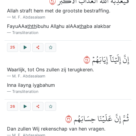
٤٢
فَيُعَذِّبُهُ ٱللَّهُ ٱلۡعَذَابَ ٱلۡأَكۡبَرَ
Allah straft hem met de grootste bestraffing.
M. F. Abdasalaam
FayuAAa
thth
ibuhu All
a
hu alAAa
tha
ba alakbar
Transliteration
25
٥٢
إِنَّ إِلَيۡنَآ إِيَابَهُمۡ
Waarlijk, tot Ons zullen zij terugkeren.
M. F. Abdasalaam
Inna ilayn
a
iy
a
bahum
Transliteration
26
٦٢
ثُمَّ إِنَّ عَلَيۡنَا حِسَابَهُم
Dan zullen Wij rekenschap van hen vragen.
M. F. Abdasalaam