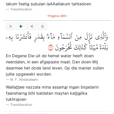
lakum feeh
a
subulan laAAallakum tahtadoen
Transliteration
• Pagina 489 •
11
وَٱلَّذِي نَزَّلَ مِنَ ٱلسَّمَآءِ مَآءَۢ بِقَدَرٖ فَأَنشَرۡنَا بِهِۦ
١١
بَلۡدَةٗ مَّيۡتٗاۚ كَذَٰلِكَ تُخۡرَجُونَ
En Degene Die uit de hemel water heeft doen
neerdalen, in een afgepaste maat. Dan doen Wij
daarmee het dode land leven. Op die manier zullen
jullie opgewekt worden.
M. F. Abdasalaam
Walla
th
ee nazzala mina assam
a
i m
a
an biqadarin
faansharn
a
bihi baldatan maytan ka
tha
lika
tukhrajoen
Transliteration