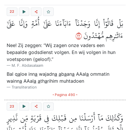
22
بَلۡ قَالُوٓاْ إِنَّا وَجَدۡنَآ ءَابَآءَنَا عَلَىٰٓ أُمَّةٖ وَإِنَّا عَلَىٰٓ
٢٢
ءَاثَٰرِهِم مُّهۡتَدُونَ
Nee! Zij zeggen: “Wij zagen onze vaders een
bepaalde godsdienst volgen. En wij volgen in hun
voetsporen (geloof).”
M. F. Abdasalaam
Bal q
a
loe inn
a
wajadn
a
a
b
a
an
a
AAal
a
ommatin
wainn
a
AAal
a
a
th
a
rihim muhtadoen
Transliteration
• Pagina 490 •
23
وَكَذَٰلِكَ مَآ أَرۡسَلۡنَا مِن قَبۡلِكَ فِي قَرۡيَةٖ مِّن نَّذِيرٍ