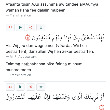
Afaanta tusmiAAu a
ss
umma aw tahdee alAAumya
waman k
a
na fee
d
al
a
lin mubeen
Transliteration
41
١٤
فَإِمَّا نَذۡهَبَنَّ بِكَ فَإِنَّا مِنۡهُم مُّنتَقِمُونَ
Als Wij jou dan wegnemen (vόόrdat Wij hen
bestraffen), danzullen Wij hen zeker bestraffen.
M. F. Abdasalaam
Faimm
a
na
th
habanna bika fainn
a
minhum
muntaqimoen
Transliteration
42
أَوۡ نُرِيَنَّكَ ٱلَّذِي وَعَدۡنَٰهُمۡ فَإِنَّا عَلَيۡهِم مُّقۡتَدِرُونَ
٢٤