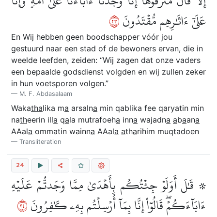
إِلَّا قَالَ مُتۡرَفُوهَآ إِنَّا وَجَدۡنَآ ءَابَآءَنَا عَلَىٰٓ أُمَّةٖ وَإِنَّا
٣٢
عَلَىٰٓ ءَاثَٰرِهِم مُّقۡتَدُونَ
En Wij hebben geen boodschapper vόόr jou
gestuurd naar een stad of de bewoners ervan, die in
weelde leefden, zeiden: “Wij zagen dat onze vaders
een bepaalde godsdienst volgden en wij zullen zeker
in hun voetsporen volgen.”
M. F. Abdasalaam
Waka
tha
lika m
a
arsaln
a
min qablika fee qaryatin min
na
th
eerin ill
a
q
a
la mutrafoeh
a
inn
a
wajadn
a
a
b
a
an
a
AAal
a
ommatin wainn
a
AAal
a
a
th
a
rihim muqtadoen
Transliteration
24
۞ قَٰلَ أَوَلَوۡ جِئۡتُكُم بِأَهۡدَىٰ مِمَّا وَجَدتُّمۡ عَلَيۡهِ
٤٢
ءَابَآءَكُمۡۖ قَالُوٓاْ إِنَّا بِمَآ أُرۡسِلۡتُم بِهِۦ كَٰفِرُونَ