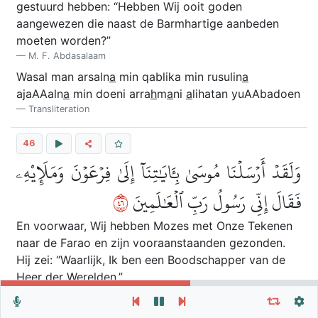
gestuurd hebben: “Hebben Wij ooit goden
aangewezen die naast de Barmhartige aanbeden
moeten worden?”
M. F. Abdasalaam
Wasal man arsaln
a
min qablika min rusulin
a
ajaAAaln
a
min doeni arra
h
m
a
ni
a
lihatan yuAAbadoen
Transliteration
46
وَلَقَدۡ أَرۡسَلۡنَا مُوسَىٰ بِـَٔايَٰتِنَآ إِلَىٰ فِرۡعَوۡنَ وَمَلَإِيْهِۦ
٦٤
فَقَالَ إِنِّي رَسُولُ رَبِّ ٱلۡعَٰلَمِينَ
En voorwaar, Wij hebben Mozes met Onze Tekenen
naar de Farao en zijn vooraanstaanden gezonden.
Hij zei: “Waarlijk, Ik ben een Boodschapper van de
Heer der Werelden.”
Herhaal vers, verzen of soera
Algemene Instellingen
M. F. Abdasalaam
Walaqad arsaln
a
moes
a
bi
a
y
a
tin
a
il
a
firAAawna
Autoplay
Herhaal