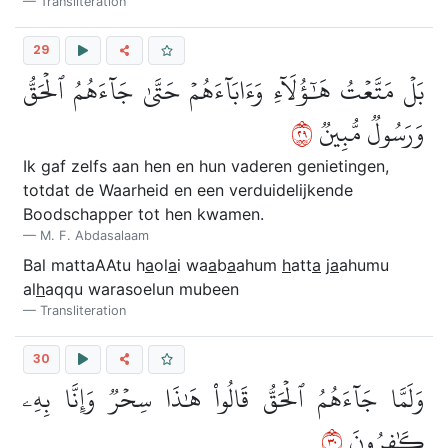
Transliteration
29
بَلۡ مَتَّعۡتُ هَٰٓؤُلَآءِ وَءَابَآءَهُمۡ حَتَّىٰ جَآءَهُمُ ٱلۡحَقُّ
٩٢
وَرَسُولٞ مُّبِينٞ
Ik gaf zelfs aan hen en hun vaderen genietingen,
totdat de Waarheid en een verduidelijkende
Boodschapper tot hen kwamen.
M. F. Abdasalaam
Bal mattaAAtu h
a
ol
a
i wa
a
b
a
ahum
h
att
a
j
a
ahumu
al
h
aqqu warasoelun mubeen
Transliteration
30
وَلَمَّا جَآءَهُمُ ٱلۡحَقُّ قَالُواْ هَٰذَا سِحۡرٞ وَإِنَّا بِهِۦ
٠٣
كَٰفِرُونَ