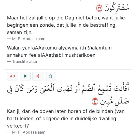
٩٣
مُشۡتَرِكُونَ
Maar het zal jullie op die Dag niet baten, want jullie
begingen een zonde, dat jullie in de bestraffing
samen zijn.
M. F. Abdasalaam
Walan yanfaAAakumu alyawma i
th
th
alamtum
annakum fee alAAa
tha
bi mushtarikoen
Transliteration
40
أَفَأَنتَ تُسۡمِعُ ٱلصُّمَّ أَوۡ تَهۡدِي ٱلۡعُمۡيَ وَمَن كَانَ فِي
٠٤
ضَلَٰلٖ مُّبِينٖ
Kan jij dan de doven laten horen of de blinden (van
hart) leiden, of degene die in duidelijke dwaling
verkeert?
M. F. Abdasalaam