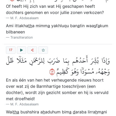
Of heeft Hij zich van wat Hij geschapen heeft
dochters genomen en voor jullie zonen verkozen?
M. F. Abdasalaam
Ami ittakha
th
a mimm
a
yakhluqu ban
a
tin waa
s
f
a
kum
bilbaneen
Transliteration
17
وَإِذَا بُشِّرَ أَحَدُهُم بِمَا ضَرَبَ لِلرَّحۡمَٰنِ مَثَلٗا ظَلَّ
٧١
وَجۡهُهُۥ مُسۡوَدّٗا وَهُوَ كَظِيمٌ
En als één van hen het verheugende nieuws hoort
over wat zij de Barmhartige toeschrijven (een
dochter), wordt zijn gezicht somber en hij is vervuld
met droefheid!
M. F. Abdasalaam
Wai
tha
bushshira a
h
aduhum bim
a
d
araba lirra
h
m
a
ni