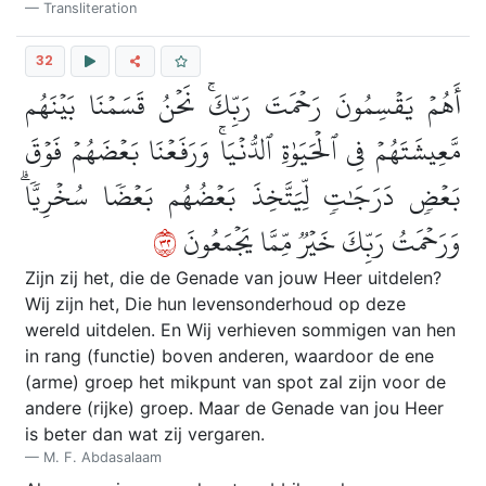
Transliteration
32
أَهُمۡ يَقۡسِمُونَ رَحۡمَتَ رَبِّكَۚ نَحۡنُ قَسَمۡنَا بَيۡنَهُم
مَّعِيشَتَهُمۡ فِي ٱلۡحَيَوٰةِ ٱلدُّنۡيَاۚ وَرَفَعۡنَا بَعۡضَهُمۡ فَوۡقَ
بَعۡضٖ دَرَجَٰتٖ لِّيَتَّخِذَ بَعۡضُهُم بَعۡضٗا سُخۡرِيّٗاۗ
٢٣
وَرَحۡمَتُ رَبِّكَ خَيۡرٞ مِّمَّا يَجۡمَعُونَ
Zijn zij het, die de Genade van jouw Heer uitdelen?
Wij zijn het, Die hun levensonderhoud op deze
wereld uitdelen. En Wij verhieven sommigen van hen
in rang (functie) boven anderen, waardoor de ene
(arme) groep het mikpunt van spot zal zijn voor de
andere (rijke) groep. Maar de Genade van jou Heer
is beter dan wat zij vergaren.
M. F. Abdasalaam