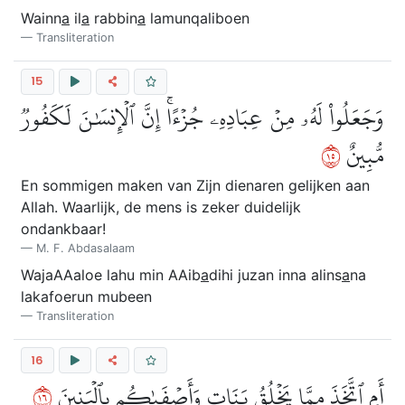
Wainn
a
il
a
rabbin
a
lamunqaliboen
Transliteration
15
وَجَعَلُواْ لَهُۥ مِنۡ عِبَادِهِۦ جُزۡءًاۚ إِنَّ ٱلۡإِنسَٰنَ لَكَفُورٞ
٥١
مُّبِينٌ
En sommigen maken van Zijn dienaren gelijken aan
Allah. Waarlijk, de mens is zeker duidelijk
ondankbaar!
M. F. Abdasalaam
WajaAAaloe lahu min AAib
a
dihi juzan inna alins
a
na
lakafoerun mubeen
Transliteration
16
٦١
أَمِ ٱتَّخَذَ مِمَّا يَخۡلُقُ بَنَاتٖ وَأَصۡفَىٰكُم بِٱلۡبَنِينَ