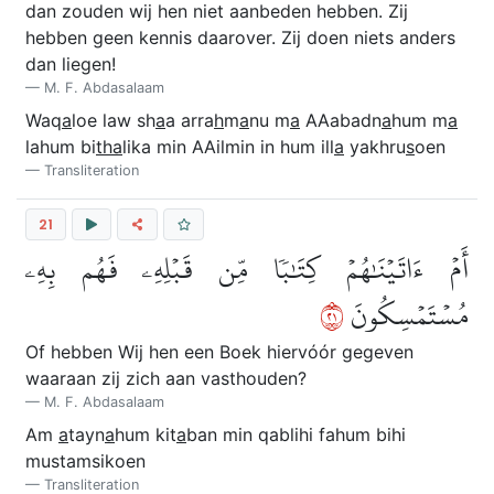
dan zouden wij hen niet aanbeden hebben. Zij
hebben geen kennis daarover. Zij doen niets anders
dan liegen!
M. F. Abdasalaam
Waq
a
loe law sh
a
a arra
h
m
a
nu m
a
AAabadn
a
hum m
a
lahum bi
tha
lika min AAilmin in hum ill
a
yakhru
s
oen
Transliteration
21
أَمۡ ءَاتَيۡنَٰهُمۡ كِتَٰبٗا مِّن قَبۡلِهِۦ فَهُم بِهِۦ
١٢
مُسۡتَمۡسِكُونَ
Of hebben Wij hen een Boek hiervόόr gegeven
waaraan zij zich aan vasthouden?
M. F. Abdasalaam
Am
a
tayn
a
hum kit
a
ban min qablihi fahum bihi
mustamsikoen
Transliteration