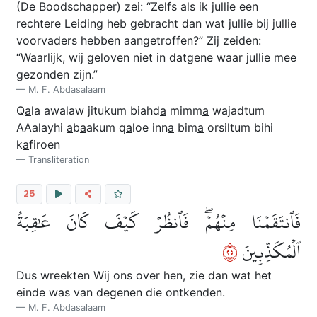
(De Boodschapper) zei: “Zelfs als ik jullie een
rechtere Leiding heb gebracht dan wat jullie bij jullie
voorvaders hebben aangetroffen?” Zij zeiden:
“Waarlijk, wij geloven niet in datgene waar jullie mee
gezonden zijn.”
M. F. Abdasalaam
Q
a
la awalaw jitukum biahd
a
mimm
a
wajadtum
AAalayhi
a
b
a
akum q
a
loe inn
a
bim
a
orsiltum bihi
k
a
firoen
Transliteration
25
فَٱنتَقَمۡنَا مِنۡهُمۡۖ فَٱنظُرۡ كَيۡفَ كَانَ عَٰقِبَةُ
٥٢
ٱلۡمُكَذِّبِينَ
Dus wreekten Wij ons over hen, zie dan wat het
einde was van degenen die ontkenden.
M. F. Abdasalaam