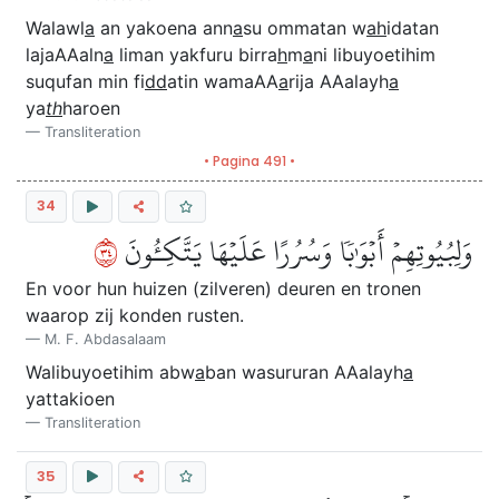
Walawl
a
an yakoena ann
a
su ommatan w
ah
idatan
lajaAAaln
a
liman yakfuru birra
h
m
a
ni libuyoetihim
suqufan min fi
dd
atin wamaAA
a
rija AAalayh
a
ya
th
haroen
Transliteration
• Pagina 491 •
34
٤٣
وَلِبُيُوتِهِمۡ أَبۡوَٰبٗا وَسُرُرًا عَلَيۡهَا يَتَّكِـُٔونَ
En voor hun huizen (zilveren) deuren en tronen
waarop zij konden rusten.
M. F. Abdasalaam
Walibuyoetihim abw
a
ban wasururan AAalayh
a
yattakioen
Transliteration
35