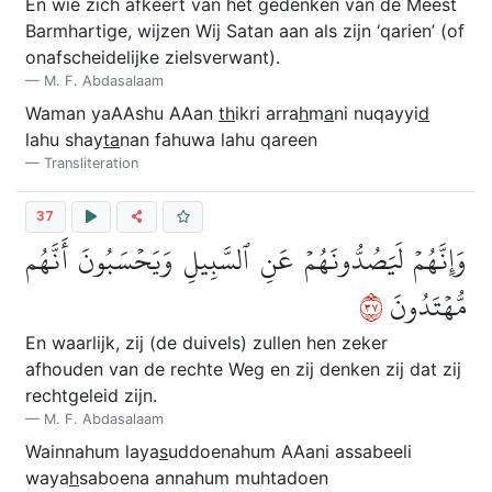
En wie zich afkeert van het gedenken van de Meest
Barmhartige, wijzen Wij Satan aan als zijn ‘qarien’ (of
onafscheidelijke zielsverwant).
M. F. Abdasalaam
Waman yaAAshu AAan
th
ikri arra
h
m
a
ni nuqayyi
d
lahu shay
ta
nan fahuwa lahu qareen
Transliteration
37
وَإِنَّهُمۡ لَيَصُدُّونَهُمۡ عَنِ ٱلسَّبِيلِ وَيَحۡسَبُونَ أَنَّهُم
٧٣
مُّهۡتَدُونَ
En waarlijk, zij (de duivels) zullen hen zeker
afhouden van de rechte Weg en zij denken zij dat zij
rechtgeleid zijn.
M. F. Abdasalaam
Wainnahum laya
s
uddoenahum AAani assabeeli
waya
h
saboena annahum muhtadoen