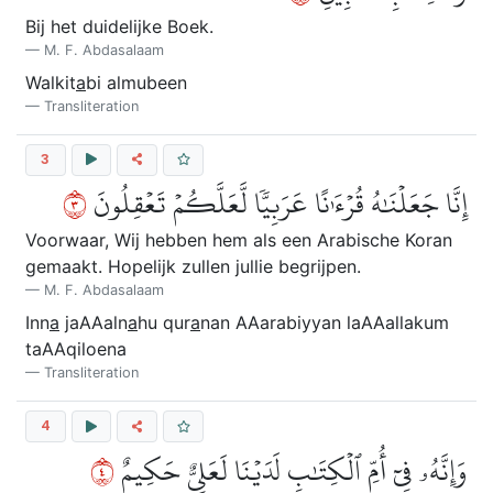
Bij het duidelijke Boek.
M. F. Abdasalaam
Walkit
a
bi almubeen
Transliteration
3
٣
إِنَّا جَعَلۡنَٰهُ قُرۡءَٰنًا عَرَبِيّٗا لَّعَلَّكُمۡ تَعۡقِلُونَ
Voorwaar, Wij hebben hem als een Arabische Koran
gemaakt. Hopelijk zullen jullie begrijpen.
M. F. Abdasalaam
Inn
a
jaAAaln
a
hu qur
a
nan AAarabiyyan laAAallakum
taAAqiloena
Transliteration
4
٤
وَإِنَّهُۥ فِيٓ أُمِّ ٱلۡكِتَٰبِ لَدَيۡنَا لَعَلِيٌّ حَكِيمٌ