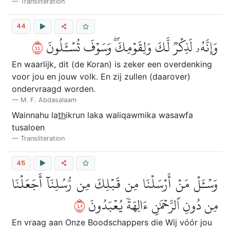
Transliteration
44
٤٤
وَإِنَّهُۥ لَذِكۡرٞ لَّكَ وَلِقَوۡمِكَۖ وَسَوۡفَ تُسۡـَٔلُونَ
En waarlijk, dit (de Koran) is zeker een overdenking
voor jou en jouw volk. En zij zullen (daarover)
ondervraagd worden.
M. F. Abdasalaam
Wainnahu la
th
ikrun laka waliqawmika wasawfa
tusaloen
Transliteration
45
وَسۡـَٔلۡ مَنۡ أَرۡسَلۡنَا مِن قَبۡلِكَ مِن رُّسُلِنَآ أَجَعَلۡنَا
٥٤
مِن دُونِ ٱلرَّحۡمَٰنِ ءَالِهَةٗ يُعۡبَدُونَ
En vraag aan Onze Boodschappers die Wij vóór jou