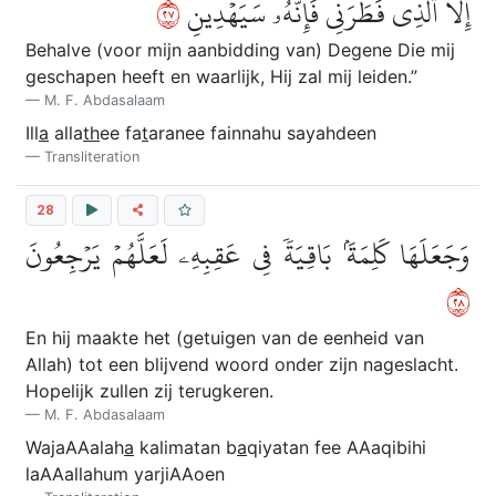
٧٢
إِلَّا ٱلَّذِي فَطَرَنِي فَإِنَّهُۥ سَيَهۡدِينِ
Behalve (voor mijn aanbidding van) Degene Die mij
geschapen heeft en waarlijk, Hij zal mij leiden.”
M. F. Abdasalaam
Ill
a
alla
th
ee fa
t
aranee fainnahu sayahdeen
Transliteration
28
وَجَعَلَهَا كَلِمَةَۢ بَاقِيَةٗ فِي عَقِبِهِۦ لَعَلَّهُمۡ يَرۡجِعُونَ
٨٢
En hij maakte het (getuigen van de eenheid van
Allah) tot een blijvend woord onder zijn nageslacht.
Hopelijk zullen zij terugkeren.
M. F. Abdasalaam
WajaAAalah
a
kalimatan b
a
qiyatan fee AAaqibihi
laAAallahum yarjiAAoen