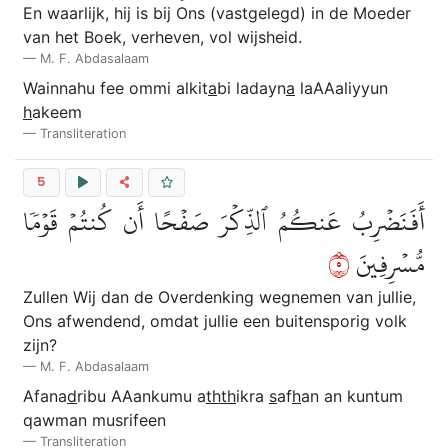
En waarlijk, hij is bij Ons (vastgelegd) in de Moeder
van het Boek, verheven, vol wijsheid.
M. F. Abdasalaam
Wainnahu fee ommi alkit
a
bi ladayn
a
laAAaliyyun
h
akeem
Transliteration
5
أَفَنَضۡرِبُ عَنكُمُ ٱلذِّكۡرَ صَفۡحًا أَن كُنتُمۡ قَوۡمٗا
٥
مُّسۡرِفِينَ
Zullen Wij dan de Overdenking wegnemen van jullie,
Ons afwendend, omdat jullie een buitensporig volk
zijn?
M. F. Abdasalaam
Afana
d
ribu AAankumu a
thth
ikra
s
af
h
an an kuntum
qawman musrifeen
Transliteration