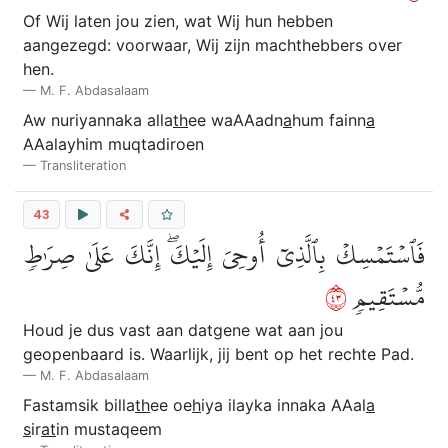
Of Wij laten jou zien, wat Wij hun hebben
aangezegd: voorwaar, Wij zijn machthebbers over
hen.
M. F. Abdasalaam
Aw nuriyannaka alla
th
ee waAAadn
a
hum fainn
a
AAalayhim muqtadiroen
Transliteration
43
فَٱسۡتَمۡسِكۡ بِٱلَّذِيٓ أُوحِيَ إِلَيۡكَۖ إِنَّكَ عَلَىٰ صِرَٰطٖ
٣٤
مُّسۡتَقِيمٖ
Houd je dus vast aan datgene wat aan jou
geopenbaard is. Waarlijk, jij bent op het rechte Pad.
M. F. Abdasalaam
Fastamsik billa
th
ee oe
h
iya ilayka innaka AAal
a
s
ir
at
in mustaqeem