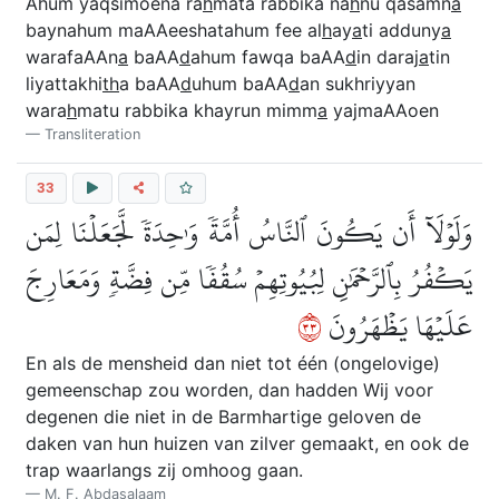
Ahum yaqsimoena ra
h
mata rabbika na
h
nu qasamn
a
baynahum maAAeeshatahum fee al
h
ay
a
ti adduny
a
warafaAAn
a
baAA
d
ahum fawqa baAA
d
in daraj
a
tin
liyattakhi
th
a baAA
d
uhum baAA
d
an sukhriyyan
wara
h
matu rabbika khayrun mimm
a
yajmaAAoen
Transliteration
33
وَلَوۡلَآ أَن يَكُونَ ٱلنَّاسُ أُمَّةٗ وَٰحِدَةٗ لَّجَعَلۡنَا لِمَن
يَكۡفُرُ بِٱلرَّحۡمَٰنِ لِبُيُوتِهِمۡ سُقُفٗا مِّن فِضَّةٖ وَمَعَارِجَ
٣٣
عَلَيۡهَا يَظۡهَرُونَ
En als de mensheid dan niet tot één (ongelovige)
gemeenschap zou worden, dan hadden Wij voor
degenen die niet in de Barmhartige geloven de
daken van hun huizen van zilver gemaakt, en ook de
trap waarlangs zij omhoog gaan.
M. F. Abdasalaam