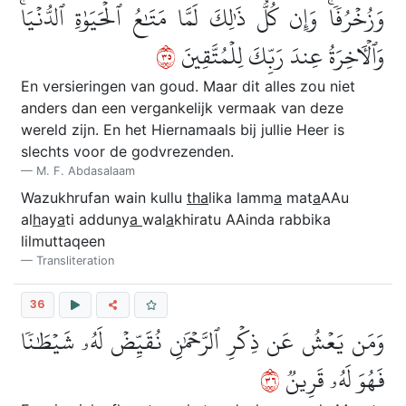
وَزُخۡرُفٗاۚ وَإِن كُلُّ ذَٰلِكَ لَمَّا مَتَٰعُ ٱلۡحَيَوٰةِ ٱلدُّنۡيَاۚ
٥٣
وَٱلۡأٓخِرَةُ عِندَ رَبِّكَ لِلۡمُتَّقِينَ
En versieringen van goud. Maar dit alles zou niet
anders dan een vergankelijk vermaak van deze
wereld zijn. En het Hiernamaals bij jullie Heer is
slechts voor de godvrezenden.
M. F. Abdasalaam
Wazukhrufan wain kullu
tha
lika lamm
a
mat
a
AAu
al
h
ay
a
ti adduny
a
wal
a
khiratu AAinda rabbika
lilmuttaqeen
Transliteration
36
وَمَن يَعۡشُ عَن ذِكۡرِ ٱلرَّحۡمَٰنِ نُقَيِّضۡ لَهُۥ شَيۡطَٰنٗا
٦٣
فَهُوَ لَهُۥ قَرِينٞ