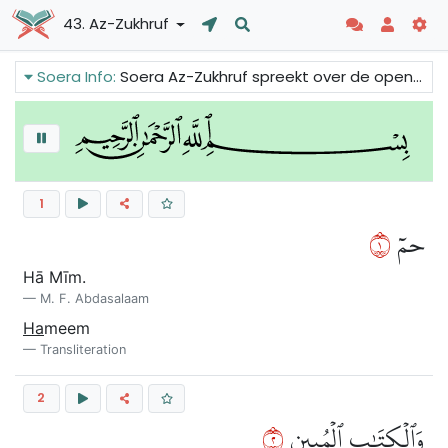
43. Az-Zukhruf
Soera Info:
Soera Az-Zukhruf spreekt over de openbaring die aan de mensen in het Arabisch wordt gegeven, zodat ze het kunnen begrijpen. De openbaring is een genade van Allah. We kunnen ook lezen over de reactie van de farao op de profeet Mozes en de straf van Allah tegen de farao en zijn volk.
1
١
حمٓ
Hā Mīm.
M. F. Abdasalaam
Ha
meem
Transliteration
2
٢
وَٱلۡكِتَٰبِ ٱلۡمُبِينِ