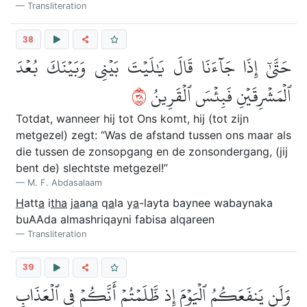
Transliteration
38
حَتَّىٰٓ إِذَا جَآءَنَا قَالَ يَٰلَيۡتَ بَيۡنِي وَبَيۡنَكَ بُعۡدَ
٨٣
ٱلۡمَشۡرِقَيۡنِ فَبِئۡسَ ٱلۡقَرِينُ
Totdat, wanneer hij tot Ons komt, hij (tot zijn
metgezel) zegt: “Was de afstand tussen ons maar als
die tussen de zonsopgang en de zonsondergang, (jij
bent de) slechtste metgezel!”
M. F. Abdasalaam
H
att
a
i
tha
j
a
an
a
q
a
la y
a
-layta baynee wabaynaka
buAAda almashriqayni fabisa alqareen
Transliteration
39
وَلَن يَنفَعَكُمُ ٱلۡيَوۡمَ إِذ ظَّلَمۡتُمۡ أَنَّكُمۡ فِي ٱلۡعَذَابِ