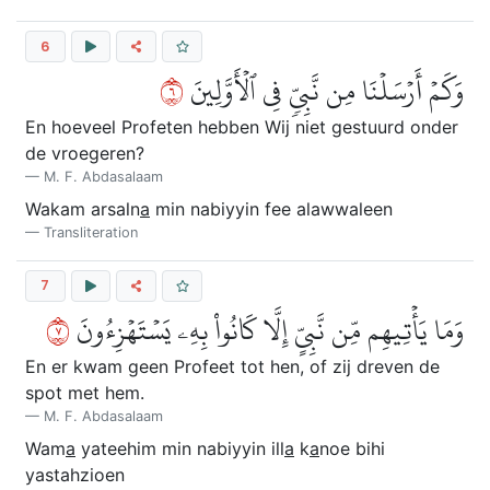
6
٦
وَكَمۡ أَرۡسَلۡنَا مِن نَّبِيّٖ فِي ٱلۡأَوَّلِينَ
En hoeveel Profeten hebben Wij niet gestuurd onder
de vroegeren?
M. F. Abdasalaam
Wakam arsaln
a
min nabiyyin fee alawwaleen
Transliteration
7
٧
وَمَا يَأۡتِيهِم مِّن نَّبِيٍّ إِلَّا كَانُواْ بِهِۦ يَسۡتَهۡزِءُونَ
En er kwam geen Profeet tot hen, of zij dreven de
spot met hem.
M. F. Abdasalaam
Wam
a
yateehim min nabiyyin ill
a
k
a
noe bihi
yastahzioen