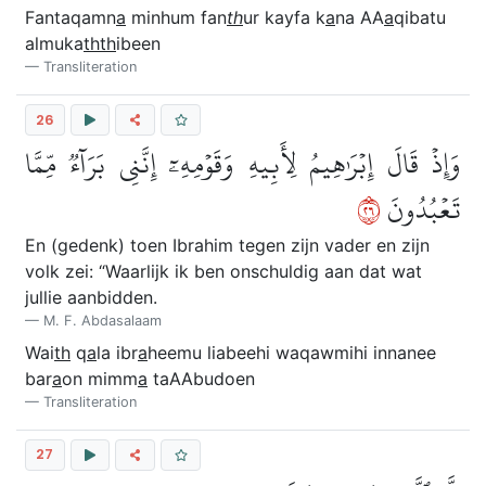
Fantaqamn
a
minhum fan
th
ur kayfa k
a
na AA
a
qibatu
almuka
thth
ibeen
Transliteration
26
وَإِذۡ قَالَ إِبۡرَٰهِيمُ لِأَبِيهِ وَقَوۡمِهِۦٓ إِنَّنِي بَرَآءٞ مِّمَّا
٦٢
تَعۡبُدُونَ
En (gedenk) toen Ibrahim tegen zijn vader en zijn
volk zei: “Waarlijk ik ben onschuldig aan dat wat
jullie aanbidden.
M. F. Abdasalaam
Wai
th
q
a
la ibr
a
heemu liabeehi waqawmihi innanee
bar
a
on mimm
a
taAAbudoen
Transliteration
27