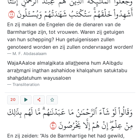
وَجَعَلُواْ ٱلۡمَلَٰٓئِكَةَ ٱلَّذِينَ هُمۡ عِبَٰدُ ٱلرَّحۡمَٰنِ إِنَٰثًاۚ
٩١
أَشَهِدُواْ خَلۡقَهُمۡۚ سَتُكۡتَبُ شَهَٰدَتُهُمۡ وَيُسۡـَٔلُونَ
En zij maken de Engelen die de dienaren van de
Barmhartige zijn, tot vrouwen. Waren zij getuigen
van hun schepping? Hun getuigenissen zullen
genoteerd worden en zij zullen ondervraagd worden!
M. F. Abdasalaam
WajaAAaloe almal
a
ikata alla
th
eena hum AAib
a
du
arra
h
m
a
ni in
a
than ashahidoe khalqahum satuktabu
shah
a
datuhum wayusaloen
Transliteration
20
وَقَالُواْ لَوۡ شَآءَ ٱلرَّحۡمَٰنُ مَا عَبَدۡنَٰهُمۗ مَّا لَهُم بِذَٰلِكَ
٠٢
مِنۡ عِلۡمٍۖ إِنۡ هُمۡ إِلَّا يَخۡرُصُونَ
En zij zeiden: “Als de Barmhartige het had gewild,