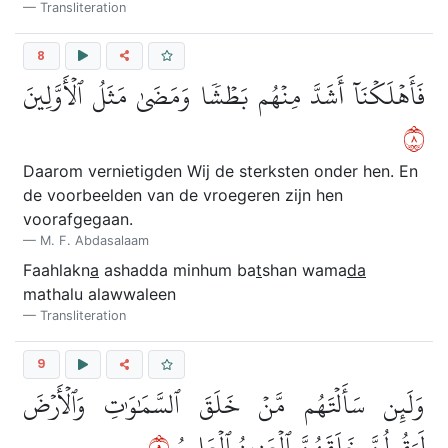
Transliteration
8
فَأَهۡلَكۡنَآ أَشَدَّ مِنۡهُم بَطۡشٗا وَمَضَىٰ مَثَلُ ٱلۡأَوَّلِينَ
٨
Daarom vernietigden Wij de sterksten onder hen. En
de voorbeelden van de vroegeren zijn hen
voorafgegaan.
M. F. Abdasalaam
Faahlakn
a
ashadda minhum ba
t
shan wama
da
mathalu alawwaleen
Transliteration
9
وَلَئِن سَأَلۡتَهُم مَّنۡ خَلَقَ ٱلسَّمَٰوَٰتِ وَٱلۡأَرۡضَ
٩
لَيَقُولُنَّ خَلَقَهُنَّ ٱلۡعَزِيزُ ٱلۡعَلِيمُ