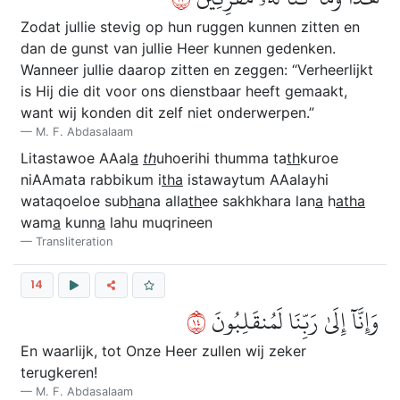
Zodat jullie stevig op hun ruggen kunnen zitten en
dan de gunst van jullie Heer kunnen gedenken.
Wanneer jullie daarop zitten en zeggen: “Verheerlijkt
is Hij die dit voor ons dienstbaar heeft gemaakt,
want wij konden dit zelf niet onderwerpen.”
M. F. Abdasalaam
Litastawoe AAal
a
th
uhoerihi thumma ta
th
kuroe
niAAmata rabbikum i
tha
istawaytum AAalayhi
wataqoeloe sub
ha
na alla
th
ee sakhkhara lan
a
h
atha
wam
a
kunn
a
lahu muqrineen
Transliteration
14
٤١
وَإِنَّآ إِلَىٰ رَبِّنَا لَمُنقَلِبُونَ
En waarlijk, tot Onze Heer zullen wij zeker
terugkeren!
M. F. Abdasalaam