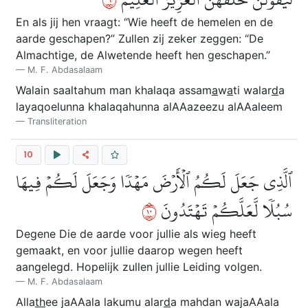
En als jij hen vraagt: “Wie heeft de hemelen en de
aarde geschapen?” Zullen zij zeker zeggen: “De
Almachtige, de Alwetende heeft hen geschapen.”
M. F. Abdasalaam
Walain saaltahum man khalaqa assam
a
w
a
ti walar
d
a
layaqoelunna khalaqahunna alAAazeezu alAAaleem
Transliteration
10
ٱلَّذِي جَعَلَ لَكُمُ ٱلۡأَرۡضَ مَهۡدٗا وَجَعَلَ لَكُمۡ فِيهَا
٠١
سُبُلٗا لَّعَلَّكُمۡ تَهۡتَدُونَ
Degene Die de aarde voor jullie als wieg heeft
gemaakt, en voor jullie daarop wegen heeft
aangelegd. Hopelijk zullen jullie Leiding volgen.
M. F. Abdasalaam
Alla
th
ee jaAAala lakumu alar
d
a mahdan wajaAAala