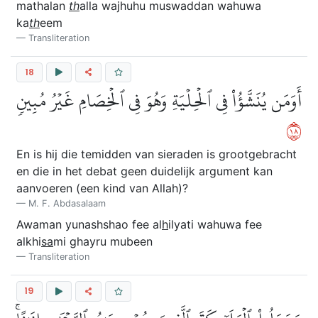
mathalan
th
alla wajhuhu muswaddan wahuwa
ka
th
eem
Transliteration
18
أَوَمَن يُنَشَّؤُاْ فِي ٱلۡحِلۡيَةِ وَهُوَ فِي ٱلۡخِصَامِ غَيۡرُ مُبِينٖ
٨١
En is hij die temidden van sieraden is grootgebracht
en die in het debat geen duidelijk argument kan
aanvoeren (een kind van Allah)?
M. F. Abdasalaam
Awaman yunashshao fee al
h
ilyati wahuwa fee
alkhi
sa
mi ghayru mubeen
Transliteration
19