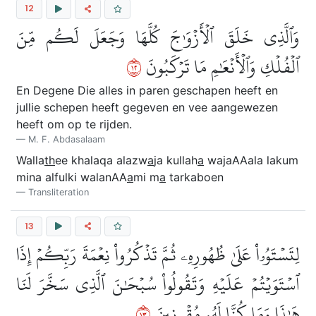
12
وَٱلَّذِي خَلَقَ ٱلۡأَزۡوَٰجَ كُلَّهَا وَجَعَلَ لَكُم مِّنَ
٢١
ٱلۡفُلۡكِ وَٱلۡأَنۡعَٰمِ مَا تَرۡكَبُونَ
En Degene Die alles in paren geschapen heeft en
jullie schepen heeft gegeven en vee aangewezen
heeft om op te rijden.
M. F. Abdasalaam
Walla
th
ee khalaqa alazw
a
ja kullah
a
wajaAAala lakum
mina alfulki walanAA
a
mi m
a
tarkaboen
Transliteration
13
لِتَسۡتَوُۥاْ عَلَىٰ ظُهُورِهِۦ ثُمَّ تَذۡكُرُواْ نِعۡمَةَ رَبِّكُمۡ إِذَا
ٱسۡتَوَيۡتُمۡ عَلَيۡهِ وَتَقُولُواْ سُبۡحَٰنَ ٱلَّذِي سَخَّرَ لَنَا
٣١
هَٰذَا وَمَا كُنَّا لَهُۥ مُقۡرِنِينَ