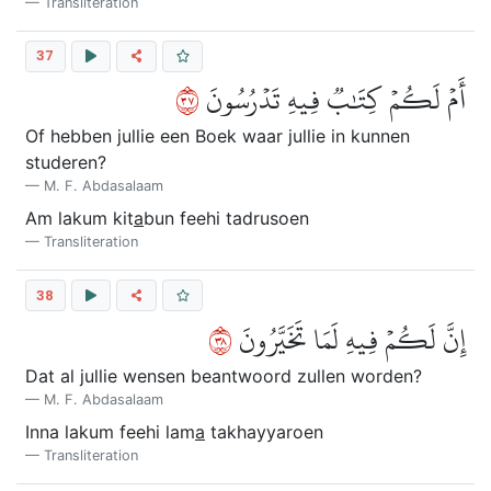
Transliteration
37
٧٣
أَمۡ لَكُمۡ كِتَٰبٞ فِيهِ تَدۡرُسُونَ
Of hebben jullie een Boek waar jullie in kunnen
studeren?
M. F. Abdasalaam
Am lakum kit
a
bun feehi tadrusoen
Transliteration
38
٨٣
إِنَّ لَكُمۡ فِيهِ لَمَا تَخَيَّرُونَ
Dat al jullie wensen beantwoord zullen worden?
M. F. Abdasalaam
Inna lakum feehi lam
a
takhayyaroen
Transliteration