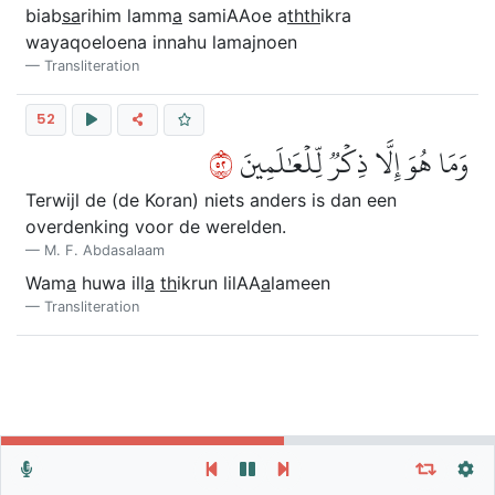
biab
sa
rihim lamm
a
samiAAoe a
thth
ikra
wayaqoeloena innahu lamajnoen
Transliteration
52
٢٥
وَمَا هُوَ إِلَّا ذِكۡرٞ لِّلۡعَٰلَمِينَ
Terwijl de (de Koran) niets anders is dan een
overdenking voor de werelden.
M. F. Abdasalaam
Wam
a
huwa ill
a
th
ikrun lilAA
a
lameen
Transliteration
Herhaal vers, verzen of soera
Algemene Instellingen
Autoplay
Herhaal