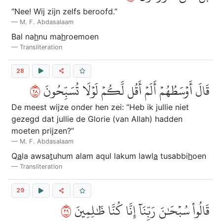
“Nee! Wij zijn zelfs beroofd.”
M. F. Abdasalaam
Bal na
h
nu ma
h
roemoen
Transliteration
28
٨٢
قَالَ أَوۡسَطُهُمۡ أَلَمۡ أَقُل لَّكُمۡ لَوۡلَا تُسَبِّحُونَ
De meest wijze onder hen zei: “Heb ik jullie niet
gezegd dat jullie de Glorie (van Allah) hadden
moeten prijzen?”
M. F. Abdasalaam
Q
a
la awsa
t
uhum alam aqul lakum lawl
a
tusabbi
h
oen
Transliteration
29
٩٢
قَالُواْ سُبۡحَٰنَ رَبِّنَآ إِنَّا كُنَّا ظَٰلِمِينَ