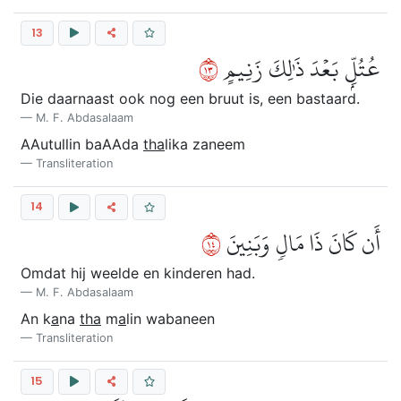
13
٣١
عُتُلِّۭ بَعۡدَ ذَٰلِكَ زَنِيمٍ
Die daarnaast ook nog een bruut is, een bastaard.
M. F. Abdasalaam
AAutullin baAAda
tha
lika zaneem
Transliteration
14
٤١
أَن كَانَ ذَا مَالٖ وَبَنِينَ
Omdat hij weelde en kinderen had.
M. F. Abdasalaam
An k
a
na
tha
m
a
lin wabaneen
Transliteration
15