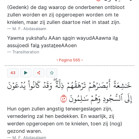
(Gedenk) de dag waarop de onderbenen ontbloot
zullen worden en zij opgeroepen worden om te
knielen, maar zij zullen daartoe niet in staat zijn.
M. F. Abdasalaam
Yawma yukshafu AAan s
a
qin wayudAAawna il
a
assujoedi fal
a
yasta
t
eeAAoen
Transliteration
• Pagina 565 •
43
خَٰشِعَةً أَبۡصَٰرُهُمۡ تَرۡهَقُهُمۡ ذِلَّةٞۖ وَقَدۡ كَانُواْ يُدۡعَوۡنَ
٣٤
إِلَى ٱلسُّجُودِ وَهُمۡ سَٰلِمُونَ
Hun ogen zullen angstig teneergeslagen zijn,
vernedering zal hen bedekken. En waarlijk, zij
werden opgeroepen om te knielen, toen zij (nog)
gezond waren.
M. F. Abdasalaam