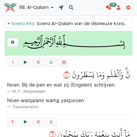
78
68. Al-Qalam
Soera Info:
Soera Al-Qalam van de Glorieuze Koran spoort mensen aan om liefdadig te zijn en de armen en behoeftigen te helpen. We kunnen lezen over de mensen van een tuin die de armen de liefdadigheid wilden ontzeggen en uiteindelijk leden aan de gevolgen van het verlies van alles.
1
١
نٓۚ وَٱلۡقَلَمِ وَمَا يَسۡطُرُونَ
Noen. Bij de pen en wat zij (Engelen) schrijven.
M. F. Abdasalaam
Noen walqalami wam
a
yas
t
uroen
Transliteration
2
٢
مَآ أَنتَ بِنِعۡمَةِ رَبِّكَ بِمَجۡنُونٖ