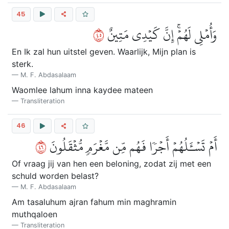
45
٥٤
وَأُمۡلِي لَهُمۡۚ إِنَّ كَيۡدِي مَتِينٌ
En Ik zal hun uitstel geven. Waarlijk, Mijn plan is
sterk.
M. F. Abdasalaam
Waomlee lahum inna kaydee mateen
Transliteration
46
٦٤
أَمۡ تَسۡـَٔلُهُمۡ أَجۡرٗا فَهُم مِّن مَّغۡرَمٖ مُّثۡقَلُونَ
Of vraag jij van hen een beloning, zodat zij met een
schuld worden belast?
M. F. Abdasalaam
Am tasaluhum ajran fahum min maghramin
muthqaloen
Transliteration