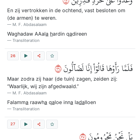
٥٢
وَغَدَوۡاْ عَلَىٰ حَرۡدٖ قَٰدِرِينَ
En zij vertrokken in de ochtend, vast besloten om
(de armen) te weren.
M. F. Abdasalaam
Waghadaw AAal
a
h
ardin q
a
direen
Transliteration
26
٦٢
فَلَمَّا رَأَوۡهَا قَالُوٓاْ إِنَّا لَضَآلُّونَ
Maar zodra zij haar (de tuin) zagen, zeiden zij:
“Waarlijk, wij zijn afgedwaald.”
M. F. Abdasalaam
Falamm
a
raawh
a
q
a
loe inn
a
la
da
lloen
Transliteration
27
٧٢
بَلۡ نَحۡنُ مَحۡرُومُونَ