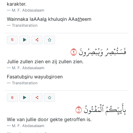
karakter.
M. F. Abdasalaam
Wainnaka laAAal
a
khuluqin AAa
th
eem
Transliteration
5
٥
فَسَتُبۡصِرُ وَيُبۡصِرُونَ
Jullie zullen zien en zij zullen zien.
M. F. Abdasalaam
Fasatub
s
iru wayub
s
iroen
Transliteration
6
٦
بِأَييِّكُمُ ٱلۡمَفۡتُونُ
Wie van jullie door gekte getroffen is.
M. F. Abdasalaam