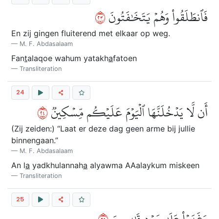
٣٢
فَٱنطَلَقُواْ وَهُمۡ يَتَخَٰفَتُونَ
En zij gingen fluiterend met elkaar op weg.
M. F. Abdasalaam
Fan
t
alaqoe wahum yatakh
a
fatoen
Transliteration
24
٤٢
أَن لَّا يَدۡخُلَنَّهَا ٱلۡيَوۡمَ عَلَيۡكُم مِّسۡكِينٞ
(Zij zeiden:) “Laat er deze dag geen arme bij jullie
binnengaan.”
M. F. Abdasalaam
An l
a
yadkhulannah
a
alyawma AAalaykum miskeen
Transliteration
25