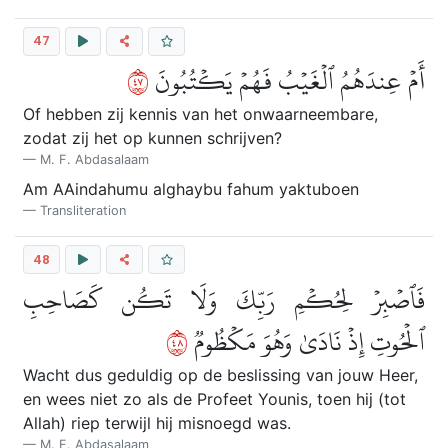
47
٧٤
أَمۡ عِندَهُمُ ٱلۡغَيۡبُ فَهُمۡ يَكۡتُبُونَ
Of hebben zij kennis van het onwaarneembare,
zodat zij het op kunnen schrijven?
M. F. Abdasalaam
Am AAindahumu alghaybu fahum yaktuboen
Transliteration
48
فَٱصۡبِرۡ لِحُكۡمِ رَبِّكَ وَلَا تَكُن كَصَاحِبِ
٨٤
ٱلۡحُوتِ إِذۡ نَادَىٰ وَهُوَ مَكۡظُومٞ
Wacht dus geduldig op de beslissing van jouw Heer,
en wees niet zo als de Profeet Younis, toen hij (tot
Allah) riep terwijl hij misnoegd was.
M. F. Abdasalaam