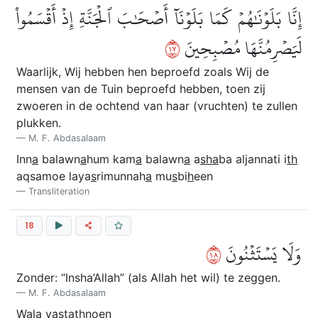
إِنَّا بَلَوۡنَٰهُمۡ كَمَا بَلَوۡنَآ أَصۡحَٰبَ ٱلۡجَنَّةِ إِذۡ أَقۡسَمُواْ
٧١
لَيَصۡرِمُنَّهَا مُصۡبِحِينَ
Waarlijk, Wij hebben hen beproefd zoals Wij de
mensen van de Tuin beproefd hebben, toen zij
zwoeren in de ochtend van haar (vruchten) te zullen
plukken.
M. F. Abdasalaam
Inn
a
balawn
a
hum kam
a
balawn
a
a
s
ha
ba aljannati i
th
aqsamoe laya
s
rimunnah
a
mu
s
bi
h
een
Transliteration
18
٨١
وَلَا يَسۡتَثۡنُونَ
Zonder: “Insha’Allah” (als Allah het wil) te zeggen.
M. F. Abdasalaam
Wal
a
yastathnoen