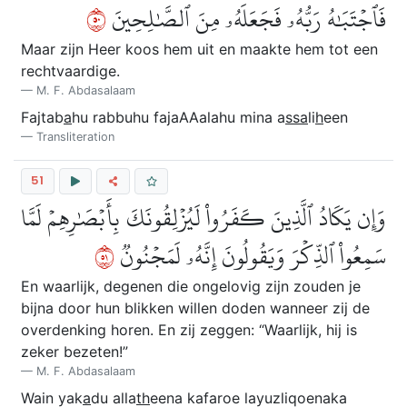
٠٥
فَٱجۡتَبَٰهُ رَبُّهُۥ فَجَعَلَهُۥ مِنَ ٱلصَّٰلِحِينَ
Maar zijn Heer koos hem uit en maakte hem tot een
rechtvaardige.
M. F. Abdasalaam
Fajtab
a
hu rabbuhu fajaAAalahu mina a
ssa
li
h
een
Transliteration
51
وَإِن يَكَادُ ٱلَّذِينَ كَفَرُواْ لَيُزۡلِقُونَكَ بِأَبۡصَٰرِهِمۡ لَمَّا
١٥
سَمِعُواْ ٱلذِّكۡرَ وَيَقُولُونَ إِنَّهُۥ لَمَجۡنُونٞ
En waarlijk, degenen die ongelovig zijn zouden je
bijna door hun blikken willen doden wanneer zij de
overdenking horen. En zij zeggen: “Waarlijk, hij is
zeker bezeten!”
M. F. Abdasalaam
Wain yak
a
du alla
th
eena kafaroe layuzliqoenaka