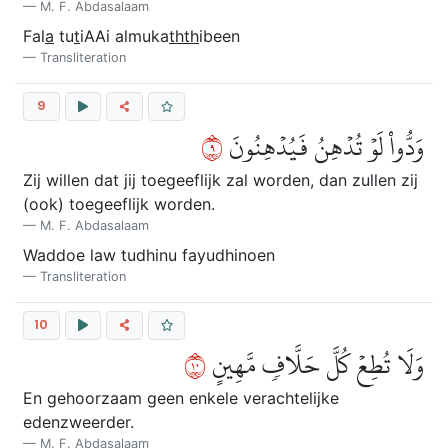
M. F. Abdasalaam
Fal
a
tu
t
iAAi almuka
thth
ibeen
Transliteration
9
٩
وَدُّواْ لَوۡ تُدۡهِنُ فَيُدۡهِنُونَ
Zij willen dat jij toegeeflijk zal worden, dan zullen zij
(ook) toegeeflijk worden.
M. F. Abdasalaam
Waddoe law tudhinu fayudhinoen
Transliteration
10
٠١
وَلَا تُطِعۡ كُلَّ حَلَّافٖ مَّهِينٍ
En gehoorzaam geen enkele verachtelijke
edenzweerder.
M. F. Abdasalaam