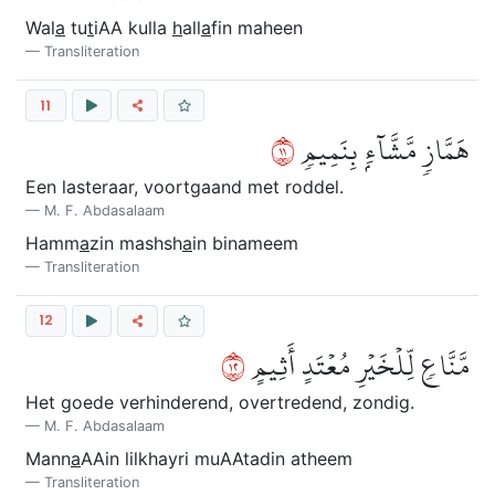
Wal
a
tu
t
iAA kulla
h
all
a
fin maheen
Transliteration
11
١١
هَمَّازٖ مَّشَّآءِۭ بِنَمِيمٖ
Een lasteraar, voortgaand met roddel.
M. F. Abdasalaam
Hamm
a
zin mashsh
a
in binameem
Transliteration
12
٢١
مَّنَّاعٖ لِّلۡخَيۡرِ مُعۡتَدٍ أَثِيمٍ
Het goede verhinderend, overtredend, zondig.
M. F. Abdasalaam
Mann
a
AAin lilkhayri muAAtadin atheem
Transliteration