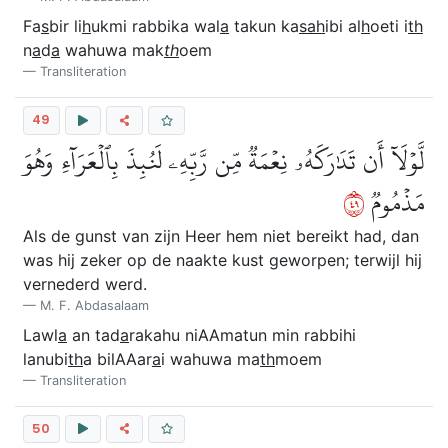
Fa
s
bir li
h
ukmi rabbika wal
a
takun ka
sah
ibi al
h
oeti i
th
n
a
d
a
wahuwa mak
th
oem
Transliteration
49
لَّوۡلَآ أَن تَدَٰرَكَهُۥ نِعۡمَةٞ مِّن رَّبِّهِۦ لَنُبِذَ بِٱلۡعَرَآءِ وَهُوَ
٩٤
مَذۡمُومٞ
Als de gunst van zijn Heer hem niet bereikt had, dan
was hij zeker op de naakte kust geworpen; terwijl hij
vernederd werd.
M. F. Abdasalaam
Lawl
a
an tad
a
rakahu niAAmatun min rabbihi
lanubi
th
a bilAAar
a
i wahuwa ma
th
moem
Transliteration
50