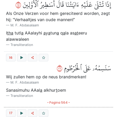
٥١
إِذَا تُتۡلَىٰ عَلَيۡهِ ءَايَٰتُنَا قَالَ أَسَٰطِيرُ ٱلۡأَوَّلِينَ
Als Onze Verzen voor hem gereciteerd worden, zegt
hij: “Verhaaltjes van oude mannen!”
M. F. Abdasalaam
I
tha
tutl
a
AAalayhi
a
y
a
tun
a
q
a
la as
at
eeru
alawwaleen
Transliteration
16
٦١
سَنَسِمُهُۥ عَلَى ٱلۡخُرۡطُومِ
Wij zullen hem op de neus brandmerken!
M. F. Abdasalaam
Sanasimuhu AAal
a
alkhur
t
oem
Transliteration
• Pagina 564 •
17