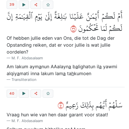
39
أَمۡ لَكُمۡ أَيۡمَٰنٌ عَلَيۡنَا بَٰلِغَةٌ إِلَىٰ يَوۡمِ ٱلۡقِيَٰمَةِ إِنَّ
٩٣
لَكُمۡ لَمَا تَحۡكُمُونَ
Of hebben jullie eden van Ons, die tot de Dag der
Opstanding reiken, dat er voor jullie is wat jullie
oordelen?
M. F. Abdasalaam
Am lakum aym
a
nun AAalayn
a
b
a
lighatun il
a
yawmi
alqiy
a
mati inna lakum lam
a
ta
h
kumoen
Transliteration
40
٠٤
سَلۡهُمۡ أَيُّهُم بِذَٰلِكَ زَعِيمٌ
Vraag hun wie van hen daar garant voor staat!
M. F. Abdasalaam