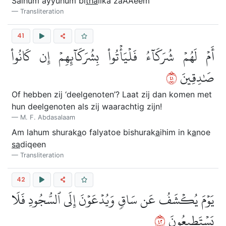
Salhum ayyuhum bi
tha
lika zaAAeem
Transliteration
41
أَمۡ لَهُمۡ شُرَكَآءُ فَلۡيَأۡتُواْ بِشُرَكَآئِهِمۡ إِن كَانُواْ
١٤
صَٰدِقِينَ
Of hebben zij ‘deelgenoten’? Laat zij dan komen met
hun deelgenoten als zij waarachtig zijn!
M. F. Abdasalaam
Am lahum shurak
a
o falyatoe bishurak
a
ihim in k
a
noe
sa
diqeen
Transliteration
42
يَوۡمَ يُكۡشَفُ عَن سَاقٖ وَيُدۡعَوۡنَ إِلَى ٱلسُّجُودِ فَلَا
٢٤
يَسۡتَطِيعُونَ