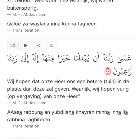
Zij zeiden: “Wee voor ons! Waarlijk, wij waren
buitensporig.
M. F. Abdasalaam
Q
a
loe y
a
-waylan
a
inn
a
kunn
a
ta
gheen
Transliteration
32
عَسَىٰ رَبُّنَآ أَن يُبۡدِلَنَا خَيۡرٗا مِّنۡهَآ إِنَّآ إِلَىٰ رَبِّنَا
٢٣
رَٰغِبُونَ
Wij hopen dat onze Heer ons een betere (tuin) in de
plaats dan deze zal geven. Waarlijk, wij hopen vurig
(op vergeving) van onze Heer.”
M. F. Abdasalaam
AAas
a
rabbun
a
an yubdilan
a
khayran minh
a
inn
a
il
a
rabbin
a
r
a
ghiboen
Transliteration