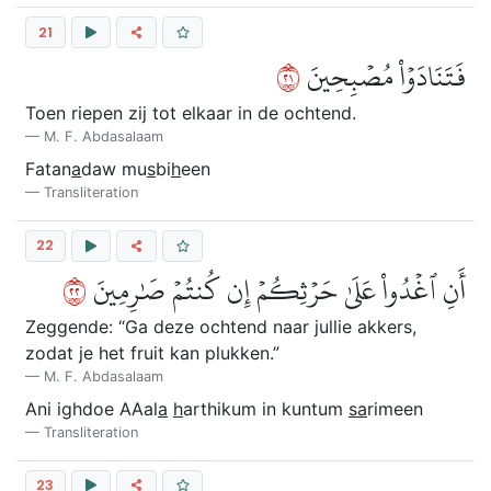
21
١٢
فَتَنَادَوۡاْ مُصۡبِحِينَ
Toen riepen zij tot elkaar in de ochtend.
M. F. Abdasalaam
Fatan
a
daw mu
s
bi
h
een
Transliteration
22
٢٢
أَنِ ٱغۡدُواْ عَلَىٰ حَرۡثِكُمۡ إِن كُنتُمۡ صَٰرِمِينَ
Zeggende: “Ga deze ochtend naar jullie akkers,
zodat je het fruit kan plukken.”
M. F. Abdasalaam
Ani ighdoe AAal
a
h
arthikum in kuntum
sa
rimeen
Transliteration
23