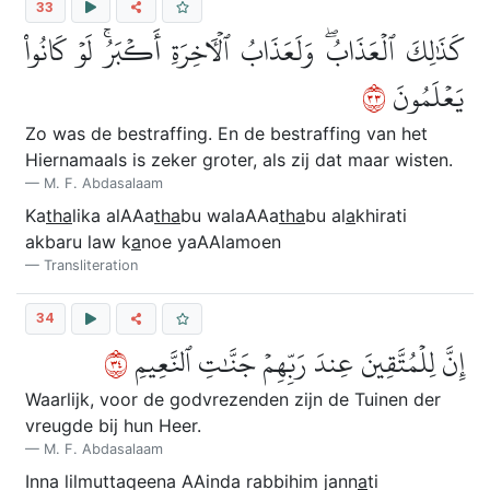
33
كَذَٰلِكَ ٱلۡعَذَابُۖ وَلَعَذَابُ ٱلۡأٓخِرَةِ أَكۡبَرُۚ لَوۡ كَانُواْ
٣٣
يَعۡلَمُونَ
Zo was de bestraffing. En de bestraffing van het
Hiernamaals is zeker groter, als zij dat maar wisten.
M. F. Abdasalaam
Ka
tha
lika alAAa
tha
bu walaAAa
tha
bu al
a
khirati
akbaru law k
a
noe yaAAlamoen
Transliteration
34
٤٣
إِنَّ لِلۡمُتَّقِينَ عِندَ رَبِّهِمۡ جَنَّٰتِ ٱلنَّعِيمِ
Waarlijk, voor de godvrezenden zijn de Tuinen der
vreugde bij hun Heer.
M. F. Abdasalaam
Inna lilmuttaqeena AAinda rabbihim jann
a
ti