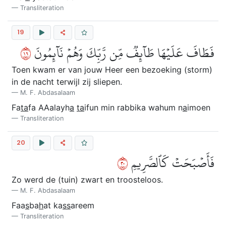
Transliteration
19
٩١
فَطَافَ عَلَيۡهَا طَآئِفٞ مِّن رَّبِّكَ وَهُمۡ نَآئِمُونَ
Toen kwam er van jouw Heer een bezoeking (storm)
in de nacht terwijl zij sliepen.
M. F. Abdasalaam
Fa
ta
fa AAalayh
a
ta
ifun min rabbika wahum n
a
imoen
Transliteration
20
٠٢
فَأَصۡبَحَتۡ كَٱلصَّرِيمِ
Zo werd de (tuin) zwart en troosteloos.
M. F. Abdasalaam
Faa
s
ba
h
at ka
ss
areem
Transliteration