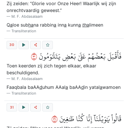
Zij zeiden: “Glorie voor Onze Heer! Waarlijk wij zijn
onrechtvaardig geweest.”
M. F. Abdasalaam
Q
a
loe sub
ha
na rabbin
a
inn
a
kunn
a
th
a
limeen
Transliteration
30
٠٣
فَأَقۡبَلَ بَعۡضُهُمۡ عَلَىٰ بَعۡضٖ يَتَلَٰوَمُونَ
Toen keerden zij zich tegen elkaar, elkaar
beschuldigend.
M. F. Abdasalaam
Faaqbala baAA
d
uhum AAal
a
baAA
d
in yatal
a
wamoen
Transliteration
31
١٣
قَالُواْ يَٰوَيۡلَنَآ إِنَّا كُنَّا طَٰغِينَ