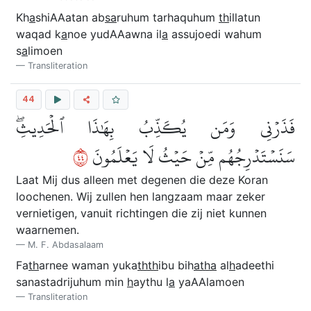
Kh
a
shiAAatan ab
sa
ruhum tarhaquhum
th
illatun
waqad k
a
noe yudAAawna il
a
assujoedi wahum
s
a
limoen
Transliteration
44
فَذَرۡنِي وَمَن يُكَذِّبُ بِهَٰذَا ٱلۡحَدِيثِۖ
٤٤
سَنَسۡتَدۡرِجُهُم مِّنۡ حَيۡثُ لَا يَعۡلَمُونَ
Laat Mij dus alleen met degenen die deze Koran
loochenen. Wij zullen hen langzaam maar zeker
vernietigen, vanuit richtingen die zij niet kunnen
waarnemen.
M. F. Abdasalaam
Fa
th
arnee waman yuka
thth
ibu bih
atha
al
h
adeethi
sanastadrijuhum min
h
aythu l
a
yaAAlamoen
Transliteration