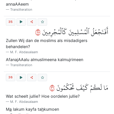
annaAAeem
Transliteration
35
٥٣
أَفَنَجۡعَلُ ٱلۡمُسۡلِمِينَ كَٱلۡمُجۡرِمِينَ
Zullen Wij dan de moslims als misdadigers
behandelen?
M. F. Abdasalaam
AfanajAAalu almuslimeena kalmujrimeen
Transliteration
36
٦٣
مَا لَكُمۡ كَيۡفَ تَحۡكُمُونَ
Wat scheelt jullie? Hoe oordelen jullie?
M. F. Abdasalaam
M
a
lakum kayfa ta
h
kumoen