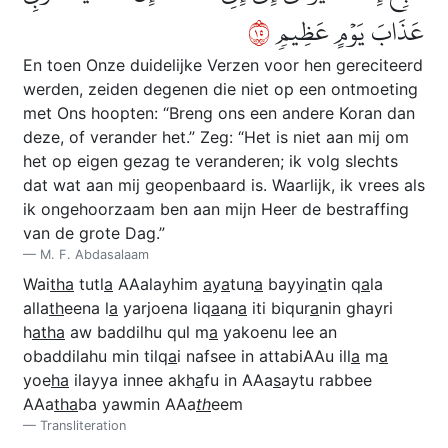
٥١
عَذَابَ يَوۡمٍ عَظِيمٖ
En toen Onze duidelijke Verzen voor hen gereciteerd
werden, zeiden degenen die niet op een ontmoeting
met Ons hoopten: “Breng ons een andere Koran dan
deze, of verander het.” Zeg: “Het is niet aan mij om
het op eigen gezag te veranderen; ik volg slechts
dat wat aan mij geopenbaard is. Waarlijk, ik vrees als
ik ongehoorzaam ben aan mijn Heer de bestraffing
van de grote Dag.”
M. F. Abdasalaam
Wai
tha
tutl
a
AAalayhim
a
y
a
tun
a
bayyin
a
tin q
a
la
alla
th
eena l
a
yarjoena liq
a
an
a
iti biqur
a
nin ghayri
h
atha
aw baddilhu qul m
a
yakoenu lee an
obaddilahu min tilq
a
i nafsee in attabiAAu ill
a
m
a
yoe
ha
ilayya innee akh
a
fu in AAa
s
aytu rabbee
AAa
tha
ba yawmin AAa
th
eem
Transliteration