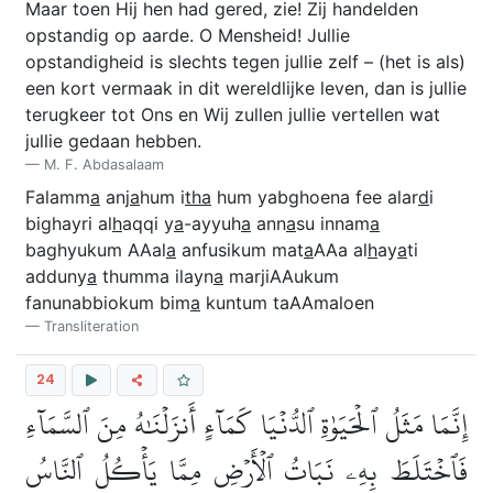
Maar toen Hij hen had gered, zie! Zij handelden
opstandig op aarde. O Mensheid! Jullie
opstandigheid is slechts tegen jullie zelf – (het is als)
een kort vermaak in dit wereldlijke leven, dan is jullie
terugkeer tot Ons en Wij zullen jullie vertellen wat
jullie gedaan hebben.
M. F. Abdasalaam
Falamm
a
anj
a
hum i
tha
hum yabghoena fee alar
d
i
bighayri al
h
aqqi y
a
-ayyuh
a
ann
a
su innam
a
baghyukum AAal
a
anfusikum mat
a
AAa al
h
ay
a
ti
adduny
a
thumma ilayn
a
marjiAAukum
fanunabbiokum bim
a
kuntum taAAmaloen
Transliteration
24
إِنَّمَا مَثَلُ ٱلۡحَيَوٰةِ ٱلدُّنۡيَا كَمَآءٍ أَنزَلۡنَٰهُ مِنَ ٱلسَّمَآءِ
فَٱخۡتَلَطَ بِهِۦ نَبَاتُ ٱلۡأَرۡضِ مِمَّا يَأۡكُلُ ٱلنَّاسُ