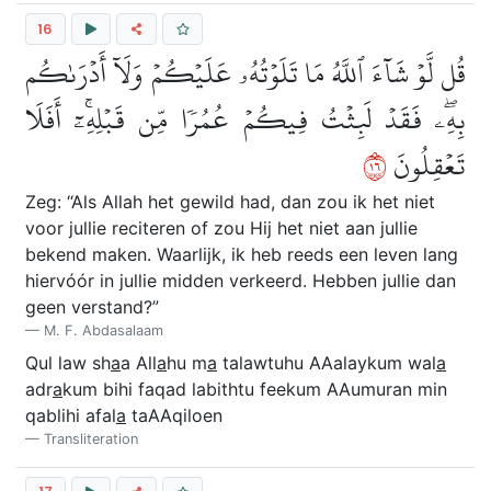
16
قُل لَّوۡ شَآءَ ٱللَّهُ مَا تَلَوۡتُهُۥ عَلَيۡكُمۡ وَلَآ أَدۡرَىٰكُم
بِهِۦۖ فَقَدۡ لَبِثۡتُ فِيكُمۡ عُمُرٗا مِّن قَبۡلِهِۦٓۚ أَفَلَا
٦١
تَعۡقِلُونَ
Zeg: “Als Allah het gewild had, dan zou ik het niet
voor jullie reciteren of zou Hij het niet aan jullie
bekend maken. Waarlijk, ik heb reeds een leven lang
hiervόόr in jullie midden verkeerd. Hebben jullie dan
geen verstand?”
M. F. Abdasalaam
Qul law sh
a
a All
a
hu m
a
talawtuhu AAalaykum wal
a
adr
a
kum bihi faqad labithtu feekum AAumuran min
qablihi afal
a
taAAqiloen
Transliteration