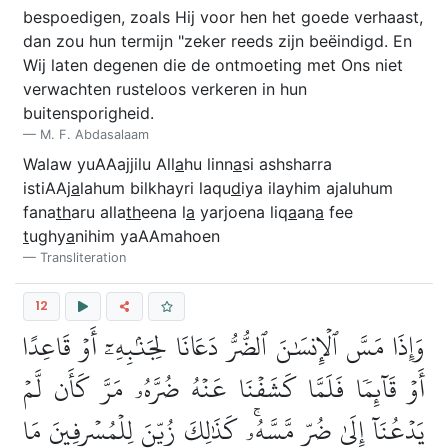
bespoedigen, zoals Hij voor hen het goede verhaast,
dan zou hun termijn "zeker reeds zijn beëindigd. En
Wij laten degenen die de ontmoeting met Ons niet
verwachten rusteloos verkeren in hun
buitensporigheid.
M. F. Abdasalaam
Walaw yuAAajjilu All
a
hu linn
a
si ashsharra
istiAAj
a
lahum bilkhayri laqu
d
iya ilayhim ajaluhum
fana
th
aru alla
th
eena l
a
yarjoena liq
a
an
a
fee
t
ughy
a
nihim yaAAmahoen
Transliteration
12
وَإِذَا مَسَّ ٱلۡإِنسَٰنَ ٱلضُّرُّ دَعَانَا لِجَنۢبِهِۦٓ أَوۡ قَاعِدًا
أَوۡ قَآئِمٗا فَلَمَّا كَشَفۡنَا عَنۡهُ ضُرَّهُۥ مَرَّ كَأَن لَّمۡ
يَدۡعُنَآ إِلَىٰ ضُرّٖ مَّسَّهُۥۚ كَذَٰلِكَ زُيِّنَ لِلۡمُسۡرِفِينَ مَا