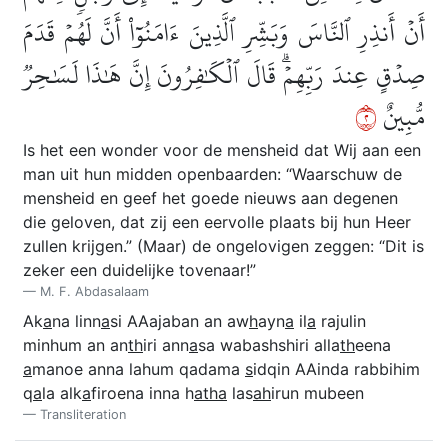
أَنۡ أَنذِرِ ٱلنَّاسَ وَبَشِّرِ ٱلَّذِينَ ءَامَنُوٓاْ أَنَّ لَهُمۡ قَدَمَ
صِدۡقٍ عِندَ رَبِّهِمۡۗ قَالَ ٱلۡكَٰفِرُونَ إِنَّ هَٰذَا لَسَٰحِرٞ
٢
مُّبِينٌ
Is het een wonder voor de mensheid dat Wij aan een
man uit hun midden openbaarden: “Waarschuw de
mensheid en geef het goede nieuws aan degenen
die geloven, dat zij een eervolle plaats bij hun Heer
zullen krijgen.” (Maar) de ongelovigen zeggen: “Dit is
zeker een duidelijke tovenaar!”
M. F. Abdasalaam
Ak
a
na linn
a
si AAajaban an aw
h
ayn
a
il
a
rajulin
minhum an an
th
iri ann
a
sa wabashshiri alla
th
eena
a
manoe anna lahum qadama
s
idqin AAinda rabbihim
q
a
la alk
a
firoena inna h
atha
las
ah
irun mubeen
Transliteration