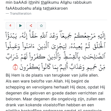
min baAAdi i
th
nihi
tha
likumu All
a
hu rabbukum
faAAbudoehu afal
a
ta
th
akkaroen
Transliteration
4
إِلَيۡهِ مَرۡجِعُكُمۡ جَمِيعٗاۖ وَعۡدَ ٱللَّهِ حَقًّاۚ إِنَّهُۥ يَبۡدَؤُاْ
ٱلۡخَلۡقَ ثُمَّ يُعِيدُهُۥ لِيَجۡزِيَ ٱلَّذِينَ ءَامَنُواْ وَعَمِلُواْ
ٱلصَّٰلِحَٰتِ بِٱلۡقِسۡطِۚ وَٱلَّذِينَ كَفَرُواْ لَهُمۡ شَرَابٞ
٤
مِّنۡ حَمِيمٖ وَعَذَابٌ أَلِيمُۢ بِمَا كَانُواْ يَكۡفُرُونَ
Bij Hem is de plaats van terugkeer van jullie allen.
Als een ware belofte van Allah. Hij begint de
schepping en vervolgens herhaalt Hij deze, opdat Hij
degenen die geloven en goede daden verrichten zal
belonen. Maar degenen die ongelovig zijn, zullen een
drank van kokende vloeistoffen hebben en een
pijnlijke bestraffing ondergaan omdat zij ongelovig