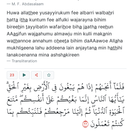
M. F. Abdasalaam
Huwa alla
th
ee yusayyirukum fee albarri walba
h
ri
h
att
a
i
tha
kuntum fee alfulki wajarayna bihim
biree
h
in
t
ayyibatin wafari
h
oe bih
a
j
a
ath
a
ree
h
un
AA
as
ifun waj
a
ahumu almawju min kulli mak
a
nin
wa
th
annoe annahum o
h
ee
t
a bihim daAAawoe All
a
ha
mukhli
s
eena lahu addeena lain anjaytan
a
min h
ath
ihi
lanakoenanna mina ashsh
a
kireen
Transliteration
23
فَلَمَّآ أَنجَىٰهُمۡ إِذَا هُمۡ يَبۡغُونَ فِي ٱلۡأَرۡضِ بِغَيۡرِ ٱلۡحَقِّۗ
يَٰٓأَيُّهَا ٱلنَّاسُ إِنَّمَا بَغۡيُكُمۡ عَلَىٰٓ أَنفُسِكُمۖ مَّتَٰعَ
ٱلۡحَيَوٰةِ ٱلدُّنۡيَاۖ ثُمَّ إِلَيۡنَا مَرۡجِعُكُمۡ فَنُنَبِّئُكُم بِمَا
٣٢
كُنتُمۡ تَعۡمَلُونَ