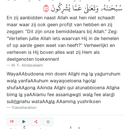
٨١
سُبۡحَٰنَهُۥ وَتَعَٰلَىٰ عَمَّا يُشۡرِكُونَ
En zij aanbidden naast Allah wat hen niet schaadt
maar waar zij ook geen profijt van hebben en zij
zeggen: “Dit zijn onze bemiddelaars bij Allah.” Zeg:
“Vertellen jullie Allah iets waarvan Hij in de hemelen
of op aarde geen weet van heeft?” Verheerlijkt en
verheven is Hij boven alles wat zij Hem als
deelgenoten toekennen!
M. F. Abdasalaam
WayaAAbudoena min doeni All
a
hi m
a
l
a
ya
d
urruhum
wal
a
yanfaAAuhum wayaqoeloena h
a
ol
a
i
shufaAA
a
on
a
AAinda All
a
hi qul atunabbioena All
a
ha
bim
a
l
a
yaAAlamu fee assam
a
w
a
ti wal
a
fee alar
d
i
sub
ha
nahu wataAA
a
l
a
AAamm
a
yushrikoen
Transliteration
19