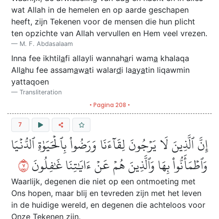
wat Allah in de hemelen en op aarde geschapen
heeft, zijn Tekenen voor de mensen die hun plicht
ten opzichte van Allah vervullen en Hem veel vrezen.
M. F. Abdasalaam
Inna fee ikhtil
a
fi allayli wannah
a
ri wam
a
khalaqa
All
a
hu fee assam
a
w
a
ti walar
d
i la
a
y
a
tin liqawmin
yattaqoen
Transliteration
• Pagina 208 •
7
إِنَّ ٱلَّذِينَ لَا يَرۡجُونَ لِقَآءَنَا وَرَضُواْ بِٱلۡحَيَوٰةِ ٱلدُّنۡيَا
٧
وَٱطۡمَأَنُّواْ بِهَا وَٱلَّذِينَ هُمۡ عَنۡ ءَايَٰتِنَا غَٰفِلُونَ
Waarlijk, degenen die niet op een ontmoeting met
Ons hopen, maar blij en tevreden zijn met het leven
in de huidige wereld, en degenen die achteloos voor
Onze Tekenen zijn.