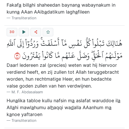
Fakaf
a
bill
a
hi shaheedan baynan
a
wabaynakum in
kunn
a
AAan AAib
a
datikum lagh
a
fileen
Transliteration
30
هُنَالِكَ تَبۡلُواْ كُلُّ نَفۡسٖ مَّآ أَسۡلَفَتۡۚ وَرُدُّوٓاْ إِلَى ٱللَّهِ
٠٣
مَوۡلَىٰهُمُ ٱلۡحَقِّۖ وَضَلَّ عَنۡهُم مَّا كَانُواْ يَفۡتَرُونَ
Daar! Iedereen zal (precies) weten wat hij hiervoor
verdiend heeft, en zij zullen tot Allah teruggebracht
worden, hun rechtmatige Heer, en hun bedachte
valse goden zullen van hen verdwijnen.
M. F. Abdasalaam
Hun
a
lika tabloe kullu nafsin m
a
aslafat waruddoe il
a
All
a
hi mawl
a
humu al
h
aqqi wa
d
alla AAanhum m
a
k
a
noe yaftaroen
Transliteration