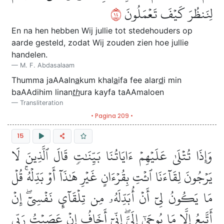
٤١
لِنَنظُرَ كَيۡفَ تَعۡمَلُونَ
En na hen hebben Wij jullie tot stedehouders op
aarde gesteld, zodat Wij zouden zien hoe jullie
handelen.
M. F. Abdasalaam
Thumma jaAAaln
a
kum khal
a
ifa fee alar
d
i min
baAAdihim linan
th
ura kayfa taAAmaloen
Transliteration
• Pagina 209 •
15
وَإِذَا تُتۡلَىٰ عَلَيۡهِمۡ ءَايَاتُنَا بَيِّنَٰتٖ قَالَ ٱلَّذِينَ لَا
يَرۡجُونَ لِقَآءَنَا ٱئۡتِ بِقُرۡءَانٍ غَيۡرِ هَٰذَآ أَوۡ بَدِّلۡهُۚ قُلۡ
مَا يَكُونُ لِيٓ أَنۡ أُبَدِّلَهُۥ مِن تِلۡقَآيِٕ نَفۡسِيٓۖ إِنۡ
أَتَّبِعُ إِلَّا مَا يُوحَىٰٓ إِلَيَّۖ إِنِّيٓ أَخَافُ إِنۡ عَصَيۡتُ رَبِّي