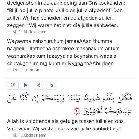
deelgenoten in de aanbidding aan Ons toekenden:
“Blijf op jullie plaats! Jullie en jullie afgoden!” Dan
zullen Wij hen scheiden en de afgoden zullen
zeggen: “Wij waren het niet die jullie aanbaden.
M. F. Abdasalaam
Wayawma na
h
shuruhum jameeAAan thumma
naqoelu lilla
th
eena ashrakoe mak
a
nakum antum
washurak
a
okum fazayyaln
a
baynahum waq
a
la
shurak
a
ohum m
a
kuntum iyy
a
n
a
taAAbudoen
Transliteration
29
فَكَفَىٰ بِٱللَّهِ شَهِيدَۢا بَيۡنَنَا وَبَيۡنَكُمۡ إِن كُنَّا عَنۡ
٩٢
عِبَادَتِكُمۡ لَغَٰفِلِينَ
Allah is voldoende als getuige tussen jullie en ons.
Voorwaar, Wij wisten niets van jullie aanbidding.”
M. F. Abdasalaam