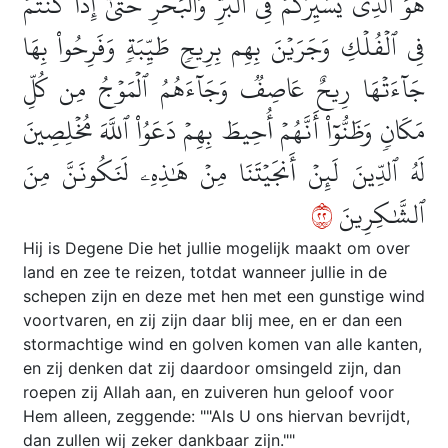
هُوَ ٱلَّذِي يُسَيِّرُكُمۡ فِي ٱلۡبَرِّ وَٱلۡبَحۡرِۖ حَتَّىٰٓ إِذَا كُنتُمۡ
فِي ٱلۡفُلۡكِ وَجَرَيۡنَ بِهِم بِرِيحٖ طَيِّبَةٖ وَفَرِحُواْ بِهَا
جَآءَتۡهَا رِيحٌ عَاصِفٞ وَجَآءَهُمُ ٱلۡمَوۡجُ مِن كُلِّ
مَكَانٖ وَظَنُّوٓاْ أَنَّهُمۡ أُحِيطَ بِهِمۡ دَعَوُاْ ٱللَّهَ مُخۡلِصِينَ
لَهُ ٱلدِّينَ لَئِنۡ أَنجَيۡتَنَا مِنۡ هَٰذِهِۦ لَنَكُونَنَّ مِنَ
٢٢
ٱلشَّٰكِرِينَ
Hij is Degene Die het jullie mogelijk maakt om over
land en zee te reizen, totdat wanneer jullie in de
schepen zijn en deze met hen met een gunstige wind
voortvaren, en zij zijn daar blij mee, en er dan een
stormachtige wind en golven komen van alle kanten,
en zij denken dat zij daardoor omsingeld zijn, dan
roepen zij Allah aan, en zuiveren hun geloof voor
Hem alleen, zeggende: ""Als U ons hiervan bevrijdt,
dan zullen wij zeker dankbaar zijn.""