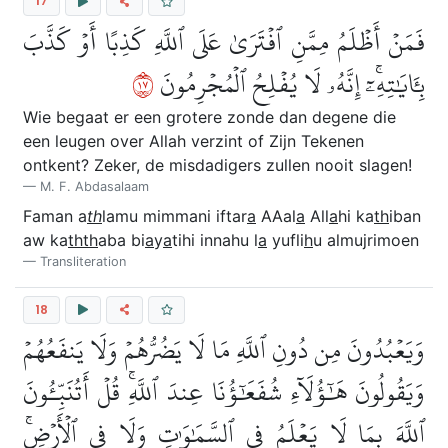
17
فَمَنۡ أَظۡلَمُ مِمَّنِ ٱفۡتَرَىٰ عَلَى ٱللَّهِ كَذِبًا أَوۡ كَذَّبَ
٧١
بِـَٔايَٰتِهِۦٓۚ إِنَّهُۥ لَا يُفۡلِحُ ٱلۡمُجۡرِمُونَ
Wie begaat er een grotere zonde dan degene die
een leugen over Allah verzint of Zijn Tekenen
ontkent? Zeker, de misdadigers zullen nooit slagen!
M. F. Abdasalaam
Faman a
th
lamu mimmani iftar
a
AAal
a
All
a
hi ka
th
iban
aw ka
thth
aba bi
a
y
a
tihi innahu l
a
yufli
h
u almujrimoen
Transliteration
18
وَيَعۡبُدُونَ مِن دُونِ ٱللَّهِ مَا لَا يَضُرُّهُمۡ وَلَا يَنفَعُهُمۡ
وَيَقُولُونَ هَٰٓؤُلَآءِ شُفَعَٰٓؤُنَا عِندَ ٱللَّهِۚ قُلۡ أَتُنَبِّـُٔونَ
ٱللَّهَ بِمَا لَا يَعۡلَمُ فِي ٱلسَّمَٰوَٰتِ وَلَا فِي ٱلۡأَرۡضِۚ