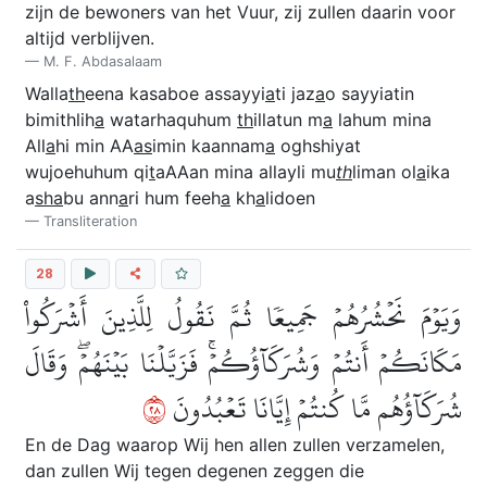
zijn de bewoners van het Vuur, zij zullen daarin voor
altijd verblijven.
M. F. Abdasalaam
Walla
th
eena kasaboe assayyi
a
ti jaz
a
o sayyiatin
bimithlih
a
watarhaquhum
th
illatun m
a
lahum mina
All
a
hi min AA
as
imin kaannam
a
oghshiyat
wujoehuhum qi
t
aAAan mina allayli mu
th
liman ol
a
ika
a
s
ha
bu ann
a
ri hum feeh
a
kh
a
lidoen
Transliteration
28
وَيَوۡمَ نَحۡشُرُهُمۡ جَمِيعٗا ثُمَّ نَقُولُ لِلَّذِينَ أَشۡرَكُواْ
مَكَانَكُمۡ أَنتُمۡ وَشُرَكَآؤُكُمۡۚ فَزَيَّلۡنَا بَيۡنَهُمۡۖ وَقَالَ
٨٢
شُرَكَآؤُهُم مَّا كُنتُمۡ إِيَّانَا تَعۡبُدُونَ
En de Dag waarop Wij hen allen zullen verzamelen,
dan zullen Wij tegen degenen zeggen die