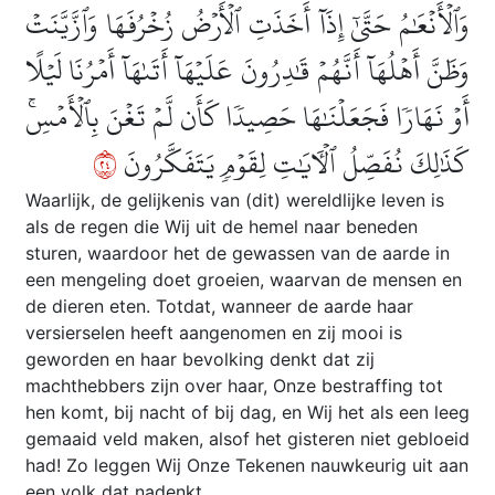
وَٱلۡأَنۡعَٰمُ حَتَّىٰٓ إِذَآ أَخَذَتِ ٱلۡأَرۡضُ زُخۡرُفَهَا وَٱزَّيَّنَتۡ
وَظَنَّ أَهۡلُهَآ أَنَّهُمۡ قَٰدِرُونَ عَلَيۡهَآ أَتَىٰهَآ أَمۡرُنَا لَيۡلًا
أَوۡ نَهَارٗا فَجَعَلۡنَٰهَا حَصِيدٗا كَأَن لَّمۡ تَغۡنَ بِٱلۡأَمۡسِۚ
٤٢
كَذَٰلِكَ نُفَصِّلُ ٱلۡأٓيَٰتِ لِقَوۡمٖ يَتَفَكَّرُونَ
Waarlijk, de gelijkenis van (dit) wereldlijke leven is
als de regen die Wij uit de hemel naar beneden
sturen, waardoor het de gewassen van de aarde in
een mengeling doet groeien, waarvan de mensen en
de dieren eten. Totdat, wanneer de aarde haar
versierselen heeft aangenomen en zij mooi is
geworden en haar bevolking denkt dat zij
machthebbers zijn over haar, Onze bestraffing tot
hen komt, bij nacht of bij dag, en Wij het als een leeg
gemaaid veld maken, alsof het gisteren niet gebloeid
had! Zo leggen Wij Onze Tekenen nauwkeurig uit aan
een volk dat nadenkt.