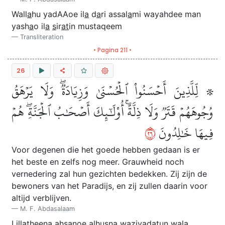
Wall
a
hu yadAAoe il
a
d
a
ri assal
a
mi wayahdee man
yash
a
o il
a
s
ir
at
in mustaqeem
Transliteration
• Pagina 211 •
26
۞ لِّلَّذِينَ أَحۡسَنُواْ ٱلۡحُسۡنَىٰ وَزِيَادَةٞۖ وَلَا يَرۡهَقُ
وُجُوهَهُمۡ قَتَرٞ وَلَا ذِلَّةٌۚ أُوْلَٰٓئِكَ أَصۡحَٰبُ ٱلۡجَنَّةِۖ هُمۡ
٦٢
فِيهَا خَٰلِدُونَ
Voor degenen die het goede hebben gedaan is er
het beste en zelfs nog meer. Grauwheid noch
vernedering zal hun gezichten bedekken. Zij zijn de
bewoners van het Paradijs, en zij zullen daarin voor
altijd verblijven.
M. F. Abdasalaam
Lilla
th
eena a
h
sanoe al
h
usn
a
waziy
a
datun wal
a