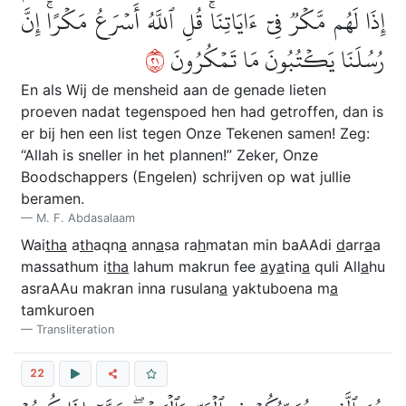
إِذَا لَهُم مَّكۡرٞ فِيٓ ءَايَاتِنَاۚ قُلِ ٱللَّهُ أَسۡرَعُ مَكۡرًاۚ إِنَّ
١٢
رُسُلَنَا يَكۡتُبُونَ مَا تَمۡكُرُونَ
En als Wij de mensheid aan de genade lieten
proeven nadat tegenspoed hen had getroffen, dan is
er bij hen een list tegen Onze Tekenen samen! Zeg:
“Allah is sneller in het plannen!” Zeker, Onze
Boodschappers (Engelen) schrijven op wat jullie
beramen.
M. F. Abdasalaam
Wai
tha
a
th
aqn
a
ann
a
sa ra
h
matan min baAAdi
d
arr
a
a
massathum i
tha
lahum makrun fee
a
y
a
tin
a
quli All
a
hu
asraAAu makran inna rusulan
a
yaktuboena m
a
tamkuroen
Transliteration
22