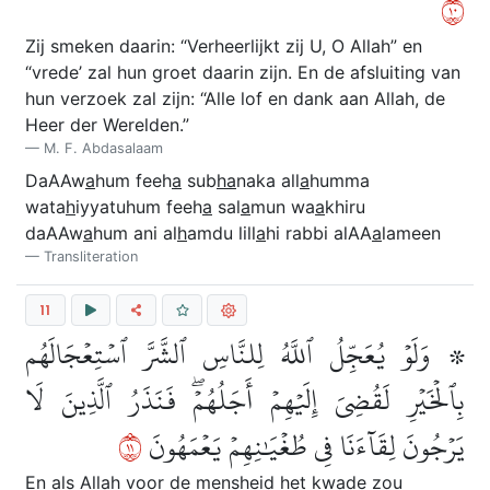
٠١
Zij smeken daarin: “Verheerlijkt zij U, O Allah” en
“vrede’ zal hun groet daarin zijn. En de afsluiting van
hun verzoek zal zijn: “Alle lof en dank aan Allah, de
Heer der Werelden.”
M. F. Abdasalaam
DaAAw
a
hum feeh
a
sub
ha
naka all
a
humma
wata
h
iyyatuhum feeh
a
sal
a
mun wa
a
khiru
daAAw
a
hum ani al
h
amdu lill
a
hi rabbi alAA
a
lameen
Transliteration
11
۞ وَلَوۡ يُعَجِّلُ ٱللَّهُ لِلنَّاسِ ٱلشَّرَّ ٱسۡتِعۡجَالَهُم
بِٱلۡخَيۡرِ لَقُضِيَ إِلَيۡهِمۡ أَجَلُهُمۡۖ فَنَذَرُ ٱلَّذِينَ لَا
١١
يَرۡجُونَ لِقَآءَنَا فِي طُغۡيَٰنِهِمۡ يَعۡمَهُونَ
En als Allah voor de mensheid het kwade zou