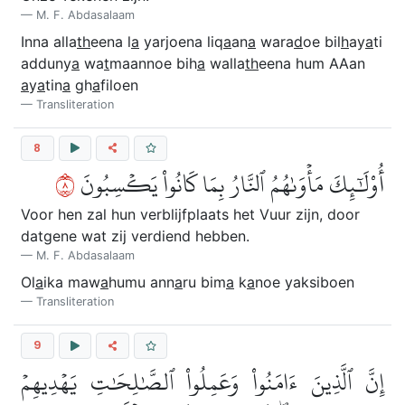
M. F. Abdasalaam
Inna alla
th
eena l
a
yarjoena liq
a
an
a
wara
d
oe bil
h
ay
a
ti
adduny
a
wa
t
maannoe bih
a
walla
th
eena hum AAan
a
y
a
tin
a
gh
a
filoen
Transliteration
8
٨
أُوْلَٰٓئِكَ مَأۡوَىٰهُمُ ٱلنَّارُ بِمَا كَانُواْ يَكۡسِبُونَ
Voor hen zal hun verblijfplaats het Vuur zijn, door
datgene wat zij verdiend hebben.
M. F. Abdasalaam
Ol
a
ika maw
a
humu ann
a
ru bim
a
k
a
noe yaksiboen
Transliteration
9
إِنَّ ٱلَّذِينَ ءَامَنُواْ وَعَمِلُواْ ٱلصَّٰلِحَٰتِ يَهۡدِيهِمۡ