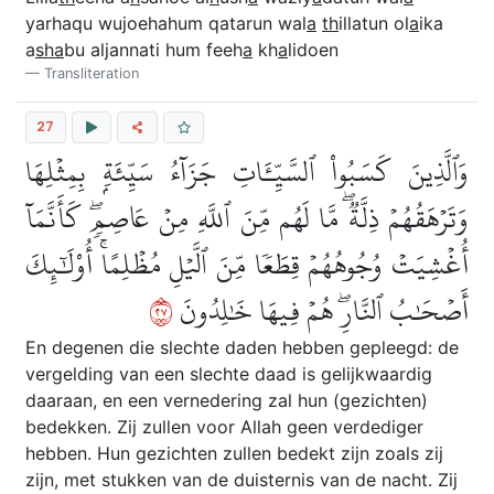
yarhaqu wujoehahum qatarun wal
a
th
illatun ol
a
ika
a
s
ha
bu aljannati hum feeh
a
kh
a
lidoen
Transliteration
27
وَٱلَّذِينَ كَسَبُواْ ٱلسَّيِّـَٔاتِ جَزَآءُ سَيِّئَةِۭ بِمِثۡلِهَا
وَتَرۡهَقُهُمۡ ذِلَّةٞۖ مَّا لَهُم مِّنَ ٱللَّهِ مِنۡ عَاصِمٖۖ كَأَنَّمَآ
أُغۡشِيَتۡ وُجُوهُهُمۡ قِطَعٗا مِّنَ ٱلَّيۡلِ مُظۡلِمًاۚ أُوْلَٰٓئِكَ
٧٢
أَصۡحَٰبُ ٱلنَّارِۖ هُمۡ فِيهَا خَٰلِدُونَ
En degenen die slechte daden hebben gepleegd: de
vergelding van een slechte daad is gelijkwaardig
daaraan, en een vernedering zal hun (gezichten)
bedekken. Zij zullen voor Allah geen verdediger
hebben. Hun gezichten zullen bedekt zijn zoals zij
zijn, met stukken van de duisternis van de nacht. Zij