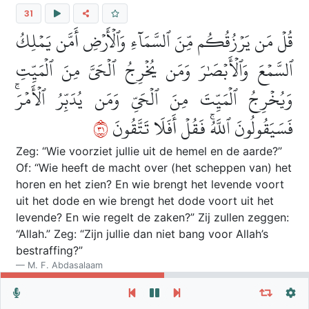
31
قُلۡ مَن يَرۡزُقُكُم مِّنَ ٱلسَّمَآءِ وَٱلۡأَرۡضِ أَمَّن يَمۡلِكُ
ٱلسَّمۡعَ وَٱلۡأَبۡصَٰرَ وَمَن يُخۡرِجُ ٱلۡحَيَّ مِنَ ٱلۡمَيِّتِ
وَيُخۡرِجُ ٱلۡمَيِّتَ مِنَ ٱلۡحَيِّ وَمَن يُدَبِّرُ ٱلۡأَمۡرَۚ
١٣
فَسَيَقُولُونَ ٱللَّهُۚ فَقُلۡ أَفَلَا تَتَّقُونَ
Zeg: “Wie voorziet jullie uit de hemel en de aarde?”
Of: “Wie heeft de macht over (het scheppen van) het
horen en het zien? En wie brengt het levende voort
uit het dode en wie brengt het dode voort uit het
levende? En wie regelt de zaken?” Zij zullen zeggen:
“Allah.” Zeg: “Zijn jullie dan niet bang voor Allah’s
bestraffing?”
M. F. Abdasalaam
Herhaal vers, verzen of soera
Algemene Instellingen
Qul man yarzuqukum mina assam
a
i walar
d
i amman
yamliku assamAAa walab
sa
ra waman yukhriju
Autoplay
Herhaal