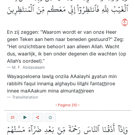
ٱلۡغَيۡبُ لِلَّهِ فَٱنتَظِرُوٓاْ إِنِّي مَعَكُم مِّنَ ٱلۡمُنتَظِرِينَ
٠٢
En zij zeggen: “Waarom wordt er van onze Heer
geen Teken aan hem naar beneden gestuurd?” Zeg:
“Het onzichtbare behoort aan alleen Allah. Wacht
dus, waarlijk, ik ben onder degenen die wachten (op
Allah’s oordeel).”
M. F. Abdasalaam
Wayaqoeloena lawl
a
onzila AAalayhi
a
yatun min
rabbihi faqul innam
a
alghaybu lill
a
hi fanta
th
iroe
innee maAAakum mina almunta
th
ireen
Transliteration
• Pagina 210 •
21
وَإِذَآ أَذَقۡنَا ٱلنَّاسَ رَحۡمَةٗ مِّنۢ بَعۡدِ ضَرَّآءَ مَسَّتۡهُمۡ