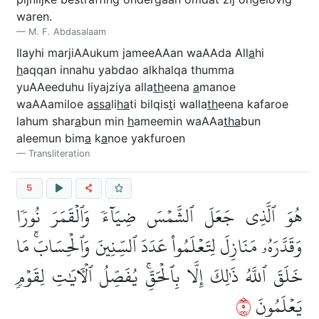
waren.
M. F. Abdasalaam
Ilayhi marjiAAukum jameeAAan waAAda All
a
hi
h
aqqan innahu yabdao alkhalqa thumma
yuAAeeduhu liyajziya alla
th
eena
a
manoe
waAAamiloe a
ssa
li
ha
ti bilqis
t
i walla
th
eena kafaroe
lahum shar
a
bun min
h
ameemin waAAa
tha
bun
aleemun bim
a
k
a
noe yakfuroen
Transliteration
5
هُوَ ٱلَّذِي جَعَلَ ٱلشَّمۡسَ ضِيَآءٗ وَٱلۡقَمَرَ نُورٗا
وَقَدَّرَهُۥ مَنَازِلَ لِتَعۡلَمُواْ عَدَدَ ٱلسِّنِينَ وَٱلۡحِسَابَۚ مَا
خَلَقَ ٱللَّهُ ذَٰلِكَ إِلَّا بِٱلۡحَقِّۚ يُفَصِّلُ ٱلۡأٓيَٰتِ لِقَوۡمٖ
٥
يَعۡلَمُونَ