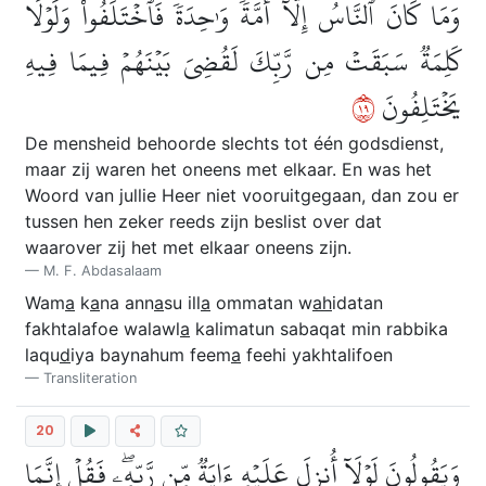
وَمَا كَانَ ٱلنَّاسُ إِلَّآ أُمَّةٗ وَٰحِدَةٗ فَٱخۡتَلَفُواْۚ وَلَوۡلَا
كَلِمَةٞ سَبَقَتۡ مِن رَّبِّكَ لَقُضِيَ بَيۡنَهُمۡ فِيمَا فِيهِ
٩١
يَخۡتَلِفُونَ
De mensheid behoorde slechts tot één godsdienst,
maar zij waren het oneens met elkaar. En was het
Woord van jullie Heer niet vooruitgegaan, dan zou er
tussen hen zeker reeds zijn beslist over dat
waarover zij het met elkaar oneens zijn.
M. F. Abdasalaam
Wam
a
k
a
na ann
a
su ill
a
ommatan w
ah
idatan
fakhtalafoe walawl
a
kalimatun sabaqat min rabbika
laqu
d
iya baynahum feem
a
feehi yakhtalifoen
Transliteration
20
وَيَقُولُونَ لَوۡلَآ أُنزِلَ عَلَيۡهِ ءَايَةٞ مِّن رَّبِّهِۦۖ فَقُلۡ إِنَّمَا