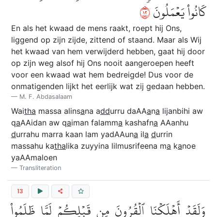
٢١
كَانُواْ يَعۡمَلُونَ
En als het kwaad de mens raakt, roept hij Ons,
liggend op zijn zijde, zittend of staand. Maar als Wij
het kwaad van hem verwijderd hebben, gaat hij door
op zijn weg alsof hij Ons nooit aangeroepen heeft
voor een kwaad wat hem bedreigde! Dus voor de
onmatigenden lijkt het eerlijk wat zij gedaan hebben.
M. F. Abdasalaam
Wai
tha
massa alins
a
na a
dd
urru daAA
a
n
a
lijanbihi aw
q
a
AAidan aw q
a
iman falamm
a
kashafn
a
AAanhu
d
urrahu marra kaan lam yadAAun
a
il
a
d
urrin
massahu ka
tha
lika zuyyina lilmusrifeena m
a
k
a
noe
yaAAmaloen
Transliteration
13
وَلَقَدۡ أَهۡلَكۡنَا ٱلۡقُرُونَ مِن قَبۡلِكُمۡ لَمَّا ظَلَمُواْ