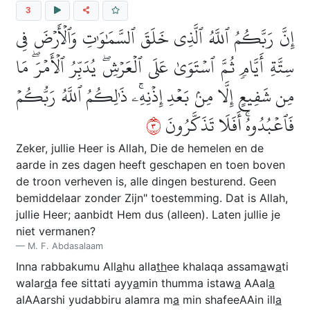
3
إِنَّ رَبَّكُمُ ٱللَّهُ ٱلَّذِي خَلَقَ ٱلسَّمَٰوَٰتِ وَٱلۡأَرۡضَ فِي
سِتَّةِ أَيَّامٖ ثُمَّ ٱسۡتَوَىٰ عَلَى ٱلۡعَرۡشِۖ يُدَبِّرُ ٱلۡأَمۡرَۖ مَا
مِن شَفِيعٍ إِلَّا مِنۢ بَعۡدِ إِذۡنِهِۦۚ ذَٰلِكُمُ ٱللَّهُ رَبُّكُمۡ
٣
فَٱعۡبُدُوهُۚ أَفَلَا تَذَكَّرُونَ
Zeker, jullie Heer is Allah, Die de hemelen en de
aarde in zes dagen heeft geschapen en toen boven
de troon verheven is, alle dingen besturend. Geen
bemiddelaar zonder Zijn" toestemming. Dat is Allah,
jullie Heer; aanbidt Hem dus (alleen). Laten jullie je
niet vermanen?
M. F. Abdasalaam
Inna rabbakumu All
a
hu alla
th
ee khalaqa assam
a
w
a
ti
walar
d
a fee sittati ayy
a
min thumma istaw
a
AAal
a
alAAarshi yudabbiru alamra m
a
min shafeeAAin ill
a