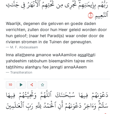
رَبُّهُم بِإِيمَٰنِهِمۡۖ تَجۡرِي مِن تَحۡتِهِمُ ٱلۡأَنۡهَٰرُ فِي جَنَّٰتِ
٩
ٱلنَّعِيمِ
Waarlijk, degenen die geloven en goede daden
verrichten, zullen door hun Heer geleid worden door
hun geloof; (naar het Paradijs) waar onder door de
rivieren stromen in de Tuinen der geneugten.
M. F. Abdasalaam
Inna alla
th
eena
a
manoe waAAamiloe a
ssa
li
ha
ti
yahdeehim rabbuhum bieem
a
nihim tajree min
ta
h
tihimu alanh
a
ru fee jann
a
ti annaAAeem
Transliteration
10
دَعۡوَىٰهُمۡ فِيهَا سُبۡحَٰنَكَ ٱللَّهُمَّ وَتَحِيَّتُهُمۡ فِيهَا
سَلَٰمٞۚ وَءَاخِرُ دَعۡوَىٰهُمۡ أَنِ ٱلۡحَمۡدُ لِلَّهِ رَبِّ ٱلۡعَٰلَمِينَ