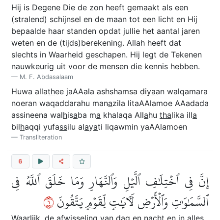
Hij is Degene Die de zon heeft gemaakt als een
(stralend) schijnsel en de maan tot een licht en Hij
bepaalde haar standen opdat jullie het aantal jaren
weten en de (tijds)berekening. Allah heeft dat
slechts in Waarheid geschapen. Hij legt de Tekenen
nauwkeurig uit voor de mensen die kennis hebben.
M. F. Abdasalaam
Huwa alla
th
ee jaAAala ashshamsa
d
iy
a
an walqamara
noeran waqaddarahu man
a
zila litaAAlamoe AAadada
assineena wal
h
is
a
ba m
a
khalaqa All
a
hu
tha
lika ill
a
bil
h
aqqi yufa
ss
ilu al
a
y
a
ti liqawmin yaAAlamoen
Transliteration
6
إِنَّ فِي ٱخۡتِلَٰفِ ٱلَّيۡلِ وَٱلنَّهَارِ وَمَا خَلَقَ ٱللَّهُ فِي
٦
ٱلسَّمَٰوَٰتِ وَٱلۡأَرۡضِ لَأٓيَٰتٖ لِّقَوۡمٖ يَتَّقُونَ
Waarlijk, de afwisseling van dag en nacht en in alles