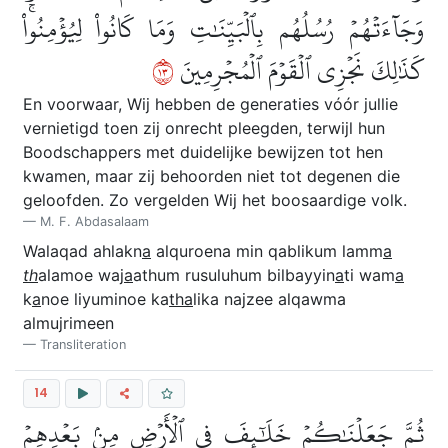
وَجَآءَتۡهُمۡ رُسُلُهُم بِٱلۡبَيِّنَٰتِ وَمَا كَانُواْ لِيُؤۡمِنُواْۚ
٣١
كَذَٰلِكَ نَجۡزِي ٱلۡقَوۡمَ ٱلۡمُجۡرِمِينَ
En voorwaar, Wij hebben de generaties vόόr jullie
vernietigd toen zij onrecht pleegden, terwijl hun
Boodschappers met duidelijke bewijzen tot hen
kwamen, maar zij behoorden niet tot degenen die
geloofden. Zo vergelden Wij het boosaardige volk.
M. F. Abdasalaam
Walaqad ahlakn
a
alquroena min qablikum lamm
a
th
alamoe waj
a
athum rusuluhum bilbayyin
a
ti wam
a
k
a
noe liyuminoe ka
tha
lika najzee alqawma
almujrimeen
Transliteration
14
ثُمَّ جَعَلۡنَٰكُمۡ خَلَٰٓئِفَ فِي ٱلۡأَرۡضِ مِنۢ بَعۡدِهِمۡ