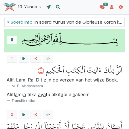
5
10. Yunus
Soera Info:
In soera Yunus van de Glorieuze Koran kunnen we lezen dat de Koran het Boek van wijsheid is aangezien het tekenen van de Alwijze bevat. In soera Yunus wordt de men ook uitgedaagd: creëer een soera zoals de koran als je kunt!
1
١
الٓرۚ تِلۡكَ ءَايَٰتُ ٱلۡكِتَٰبِ ٱلۡحَكِيمِ
Alif, Lam, Ra. Dit zijn de verzen van het wijze Boek.
M. F. Abdasalaam
Alifl
a
mr
a
tilka
a
y
a
tu alkit
a
bi al
h
akeem
Transliteration
2
أَكَانَ لِلنَّاسِ عَجَبًا أَنۡ أَوۡحَيۡنَآ إِلَىٰ رَجُلٖ مِّنۡهُمۡ