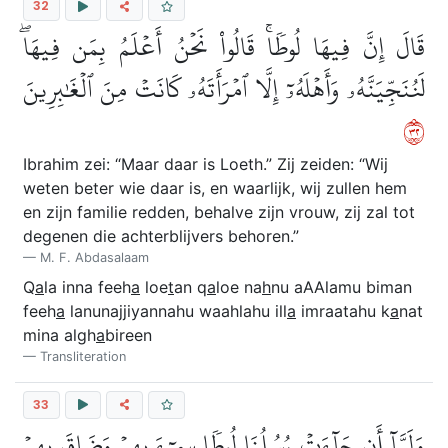
32
قَالَ إِنَّ فِيهَا لُوطٗاۚ قَالُواْ نَحۡنُ أَعۡلَمُ بِمَن فِيهَاۖ
لَنُنَجِّيَنَّهُۥ وَأَهۡلَهُۥٓ إِلَّا ٱمۡرَأَتَهُۥ كَانَتۡ مِنَ ٱلۡغَٰبِرِينَ
٢٣
Ibrahim zei: “Maar daar is Loeth.” Zij zeiden: “Wij
weten beter wie daar is, en waarlijk, wij zullen hem
en zijn familie redden, behalve zijn vrouw, zij zal tot
degenen die achterblijvers behoren.”
M. F. Abdasalaam
Q
a
la inna feeh
a
loe
t
an q
a
loe na
h
nu aAAlamu biman
feeh
a
lanunajjiyannahu waahlahu ill
a
imraatahu k
a
nat
mina algh
a
bireen
Transliteration
33
وَلَمَّآ أَن جَآءَتۡ رُسُلُنَا لُوطٗا سِيٓءَ بِهِمۡ وَضَاقَ بِهِمۡ