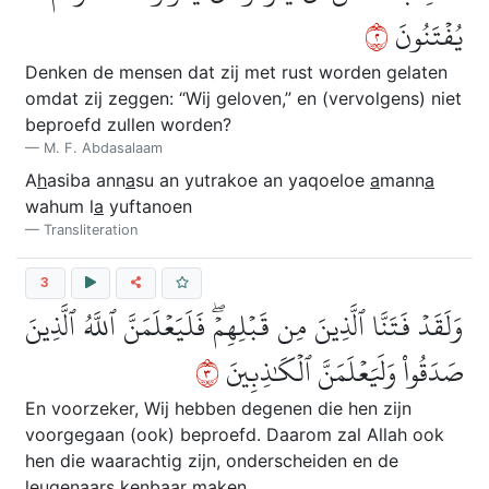
٢
يُفۡتَنُونَ
Denken de mensen dat zij met rust worden gelaten
omdat zij zeggen: “Wij geloven,” en (vervolgens) niet
beproefd zullen worden?
M. F. Abdasalaam
A
h
asiba ann
a
su an yutrakoe an yaqoeloe
a
mann
a
wahum l
a
yuftanoen
Transliteration
3
وَلَقَدۡ فَتَنَّا ٱلَّذِينَ مِن قَبۡلِهِمۡۖ فَلَيَعۡلَمَنَّ ٱللَّهُ ٱلَّذِينَ
٣
صَدَقُواْ وَلَيَعۡلَمَنَّ ٱلۡكَٰذِبِينَ
En voorzeker, Wij hebben degenen die hen zijn
voorgegaan (ook) beproefd. Daarom zal Allah ook
hen die waarachtig zijn, onderscheiden en de
leugenaars kenbaar maken.