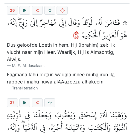
26
۞ فَـَٔامَنَ لَهُۥ لُوطٞۘ وَقَالَ إِنِّي مُهَاجِرٌ إِلَىٰ رَبِّيٓۖ إِنَّهُۥ
٦٢
هُوَ ٱلۡعَزِيزُ ٱلۡحَكِيمُ
Dus geloofde Loeth in hem. Hij (Ibrahim) zei: “Ik
vlucht naar mijn Heer. Waarlijk, Hij is Almachtig,
Alwijs.
M. F. Abdasalaam
Fa
a
mana lahu loe
t
un waq
a
la innee muh
a
jirun il
a
rabbee innahu huwa alAAazeezu al
h
akeem
Transliteration
27
وَوَهَبۡنَا لَهُۥٓ إِسۡحَٰقَ وَيَعۡقُوبَ وَجَعَلۡنَا فِي ذُرِّيَّتِهِ
ٱلنُّبُوَّةَ وَٱلۡكِتَٰبَ وَءَاتَيۡنَٰهُ أَجۡرَهُۥ فِي ٱلدُّنۡيَاۖ وَإِنَّهُۥ