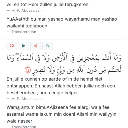
wil en tot Hem zullen jullie terugkeren.
M. F. Abdasalaam
YuAAa
thth
ibu man yash
a
o wayar
h
amu man yash
a
o
wailayhi tuqlaboen
Transliteration
22
وَمَآ أَنتُم بِمُعۡجِزِينَ فِي ٱلۡأَرۡضِ وَلَا فِي ٱلسَّمَآءِۖ وَمَا
٢٢
لَكُم مِّن دُونِ ٱللَّهِ مِن وَلِيّٖ وَلَا نَصِيرٖ
En jullie kunnen op aarde of in de hemel niet
ontsnappen. En naast Allah hebben jullie noch een
beschermheer, noch enige helper.
M. F. Abdasalaam
Wam
a
antum bimuAAjizeena fee alar
d
i wal
a
fee
assam
a
i wam
a
lakum min doeni All
a
hi min waliyyin
wal
a
na
s
eer
Transliteration