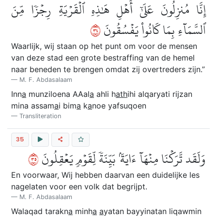
إِنَّا مُنزِلُونَ عَلَىٰٓ أَهۡلِ هَٰذِهِ ٱلۡقَرۡيَةِ رِجۡزٗا مِّنَ
٤٣
ٱلسَّمَآءِ بِمَا كَانُواْ يَفۡسُقُونَ
Waarlijk, wij staan op het punt om voor de mensen
van deze stad een grote bestraffing van de hemel
naar beneden te brengen omdat zij overtreders zijn.”
M. F. Abdasalaam
Inn
a
munziloena AAal
a
ahli h
ath
ihi alqaryati rijzan
mina assam
a
i bim
a
k
a
noe yafsuqoen
Transliteration
35
٥٣
وَلَقَد تَّرَكۡنَا مِنۡهَآ ءَايَةَۢ بَيِّنَةٗ لِّقَوۡمٖ يَعۡقِلُونَ
En voorwaar, Wij hebben daarvan een duidelijke les
nagelaten voor een volk dat begrijpt.
M. F. Abdasalaam
Walaqad tarakn
a
minh
a
a
yatan bayyinatan liqawmin