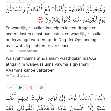
وَلَيَحۡمِلُنَّ أَثۡقَالَهُمۡ وَأَثۡقَالٗا مَّعَ أَثۡقَالِهِمۡۖ وَلَيُسۡـَٔلُنَّ
٣١
يَوۡمَ ٱلۡقِيَٰمَةِ عَمَّا كَانُواْ يَفۡتَرُونَ
En waarlijk, zij zullen hun eigen lasten dragen en
andere lasten naast hun lasten, en waarlijk, zij zullen
ondervraagd worden op de Dag der Opstanding
over wat zij plachten te verzinnen.
M. F. Abdasalaam
Walaya
h
milunna athq
a
lahum waathq
a
lan maAAa
athq
a
lihim walayusalunna yawma alqiy
a
mati
AAamm
a
k
a
noe yaftaroen
Transliteration
14
وَلَقَدۡ أَرۡسَلۡنَا نُوحًا إِلَىٰ قَوۡمِهِۦ فَلَبِثَ فِيهِمۡ أَلۡفَ
سَنَةٍ إِلَّا خَمۡسِينَ عَامٗا فَأَخَذَهُمُ ٱلطُّوفَانُ وَهُمۡ