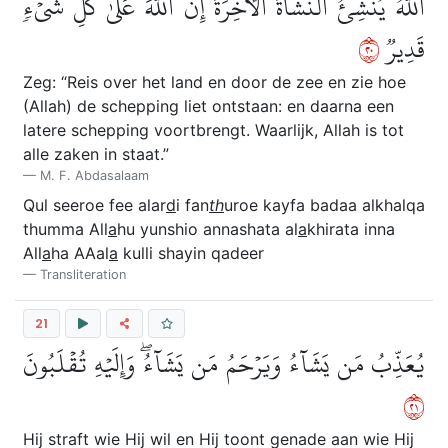
ٱللَّهُ يُنشِئُ ٱلنَّشۡأَةَ ٱلۡأٓخِرَةَۚ إِنَّ ٱللَّهَ عَلَىٰ كُلِّ شَيۡءٖ
٠٢
قَدِيرٞ
Zeg: “Reis over het land en door de zee en zie hoe
(Allah) de schepping liet ontstaan: en daarna een
latere schepping voortbrengt. Waarlijk, Allah is tot
alle zaken in staat.”
M. F. Abdasalaam
Qul seeroe fee alar
d
i fan
th
uroe kayfa badaa alkhalqa
thumma All
a
hu yunshio annashata al
a
khirata inna
All
a
ha AAal
a
kulli shayin qadeer
Transliteration
21
يُعَذِّبُ مَن يَشَآءُ وَيَرۡحَمُ مَن يَشَآءُۖ وَإِلَيۡهِ تُقۡلَبُونَ
١٢
Hij straft wie Hij wil en Hij toont genade aan wie Hij