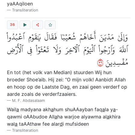
yaAAqiloen
Transliteration
36
وَإِلَىٰ مَدۡيَنَ أَخَاهُمۡ شُعَيۡبٗا فَقَالَ يَٰقَوۡمِ ٱعۡبُدُواْ
ٱللَّهَ وَٱرۡجُواْ ٱلۡيَوۡمَ ٱلۡأٓخِرَ وَلَا تَعۡثَوۡاْ فِي ٱلۡأَرۡضِ
٦٣
مُفۡسِدِينَ
En tot (het volk van Median) stuurden Wij hun
broeder Shoe’aib. Hij zei: “O mijn volk! Aanbidt Allah
en hoop op de Laatste Dag, en zaai geen verderf op
aarde zoals de verderfzaaiers.
M. F. Abdasalaam
Wail
a
madyana akh
a
hum shuAAayban faq
a
la y
a
-
qawmi oAAbudoe All
a
ha warjoe alyawma al
a
khira
wal
a
taAAthaw fee alar
d
i mufsideen
Transliteration