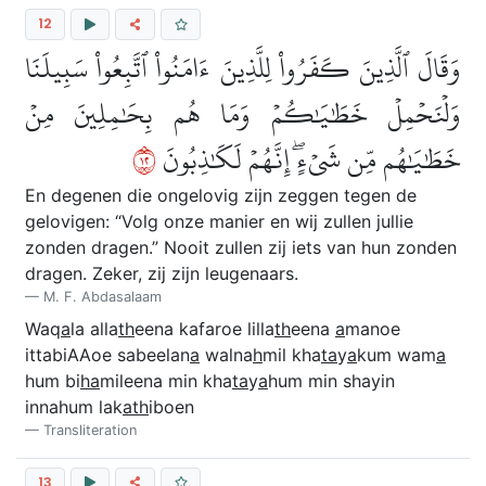
12
وَقَالَ ٱلَّذِينَ كَفَرُواْ لِلَّذِينَ ءَامَنُواْ ٱتَّبِعُواْ سَبِيلَنَا
وَلۡنَحۡمِلۡ خَطَٰيَٰكُمۡ وَمَا هُم بِحَٰمِلِينَ مِنۡ
٢١
خَطَٰيَٰهُم مِّن شَيۡءٍۖ إِنَّهُمۡ لَكَٰذِبُونَ
En degenen die ongelovig zijn zeggen tegen de
gelovigen: “Volg onze manier en wij zullen jullie
zonden dragen.” Nooit zullen zij iets van hun zonden
dragen. Zeker, zij zijn leugenaars.
M. F. Abdasalaam
Waq
a
la alla
th
eena kafaroe lilla
th
eena
a
manoe
ittabiAAoe sabeelan
a
walna
h
mil kha
ta
y
a
kum wam
a
hum bi
ha
mileena min kha
ta
y
a
hum min shayin
innahum lak
ath
iboen
Transliteration
13