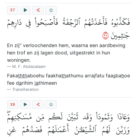
37
فَكَذَّبُوهُ فَأَخَذَتۡهُمُ ٱلرَّجۡفَةُ فَأَصۡبَحُواْ فِي دَارِهِمۡ
٧٣
جَٰثِمِينَ
En zij" verloochenden hem, waarna een aardbeving
hen trof en zij lagen dood, uitgestrekt in hun
woningen.
M. F. Abdasalaam
Faka
thth
aboehu faakha
th
athumu arrajfatu faa
s
ba
h
oe
fee d
a
rihim j
a
thimeen
Transliteration
38
وَعَادٗا وَثَمُودَاْ وَقَد تَّبَيَّنَ لَكُم مِّن مَّسَٰكِنِهِمۡۖ
وَزَيَّنَ لَهُمُ ٱلشَّيۡطَٰنُ أَعۡمَٰلَهُمۡ فَصَدَّهُمۡ عَنِ