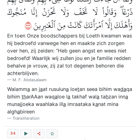
ذَرۡعٗاۖ وَقَالُواْ لَا تَخَفۡ وَلَا تَحۡزَنۡ إِنَّا مُنَجُّوكَ
٣٣
وَأَهۡلَكَ إِلَّا ٱمۡرَأَتَكَ كَانَتۡ مِنَ ٱلۡغَٰبِرِينَ
En toen Onze boodschappers bij Loeth kwamen was
hij bedroefd vanwege hen en maakte zich zorgen
over hen, zij zeiden: “Heb geen angst en wees niet
bedroefd! Waarlijk wij zullen jou en je familie redden
behalve je vrouw, zij zal tot degenen behoren die
achterblijven.
M. F. Abdasalaam
Walamm
a
an j
a
at rusulun
a
loe
t
an seea bihim wa
da
qa
bihim
th
arAAan waq
a
loe l
a
takhaf wal
a
ta
h
zan inn
a
munajjoeka waahlaka ill
a
imraataka k
a
nat mina
algh
a
bireen
Transliteration
34