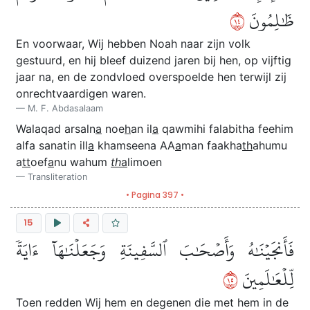
٤١
ظَٰلِمُونَ
En voorwaar, Wij hebben Noah naar zijn volk
gestuurd, en hij bleef duizend jaren bij hen, op vijftig
jaar na, en de zondvloed overspoelde hen terwijl zij
onrechtvaardigen waren.
M. F. Abdasalaam
Walaqad arsaln
a
noe
h
an il
a
qawmihi falabitha feehim
alfa sanatin ill
a
khamseena AA
a
man faakha
th
ahumu
a
tt
oef
a
nu wahum
th
a
limoen
Transliteration
• Pagina 397 •
15
فَأَنجَيۡنَٰهُ وَأَصۡحَٰبَ ٱلسَّفِينَةِ وَجَعَلۡنَٰهَآ ءَايَةٗ
٥١
لِّلۡعَٰلَمِينَ
Toen redden Wij hem en degenen die met hem in de