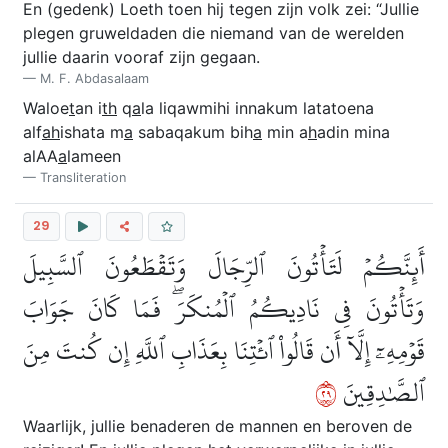
En (gedenk) Loeth toen hij tegen zijn volk zei: “Jullie
plegen gruweldaden die niemand van de werelden
jullie daarin vooraf zijn gegaan.
M. F. Abdasalaam
Waloe
t
an i
th
q
a
la liqawmihi innakum latatoena
alf
ah
ishata m
a
sabaqakum bih
a
min a
h
adin mina
alAA
a
lameen
Transliteration
29
أَئِنَّكُمۡ لَتَأۡتُونَ ٱلرِّجَالَ وَتَقۡطَعُونَ ٱلسَّبِيلَ
وَتَأۡتُونَ فِي نَادِيكُمُ ٱلۡمُنكَرَۖ فَمَا كَانَ جَوَابَ
قَوۡمِهِۦٓ إِلَّآ أَن قَالُواْ ٱئۡتِنَا بِعَذَابِ ٱللَّهِ إِن كُنتَ مِنَ
٩٢
ٱلصَّٰدِقِينَ
Waarlijk, jullie benaderen de mannen en beroven de