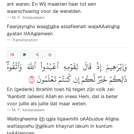
ark waren. En Wij maakten haar tot een
waarschuwing voor de werelden.
M. F. Abdasalaam
Faanjayn
a
hu waa
s
ha
ba assafeenati wajaAAaln
a
h
a
a
yatan lilAA
a
lameen
Transliteration
16
وَإِبۡرَٰهِيمَ إِذۡ قَالَ لِقَوۡمِهِ ٱعۡبُدُواْ ٱللَّهَ وَٱتَّقُوهُۖ
٦١
ذَٰلِكُمۡ خَيۡرٞ لَّكُمۡ إِن كُنتُمۡ تَعۡلَمُونَ
En (gedenk) Ibrahim toen hij tegen zijn volk zei:
“Aanbidt (alleen) Allah en vrees Hem, dat is beter
voor jullie als jullie dat maar weten.
M. F. Abdasalaam
Waibr
a
heema i
th
q
a
la liqawmihi oAAbudoe All
a
ha
wattaqoehu
tha
likum khayrun lakum in kuntum
taAAlamoen