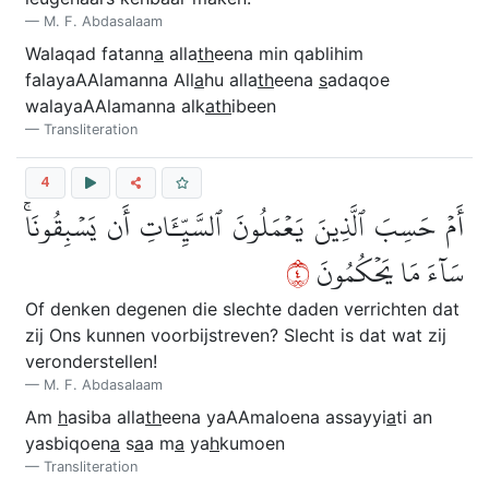
M. F. Abdasalaam
Walaqad fatann
a
alla
th
eena min qablihim
falayaAAlamanna All
a
hu alla
th
eena
s
adaqoe
walayaAAlamanna alk
ath
ibeen
Transliteration
4
أَمۡ حَسِبَ ٱلَّذِينَ يَعۡمَلُونَ ٱلسَّيِّـَٔاتِ أَن يَسۡبِقُونَاۚ
٤
سَآءَ مَا يَحۡكُمُونَ
Of denken degenen die slechte daden verrichten dat
zij Ons kunnen voorbijstreven? Slecht is dat wat zij
veronderstellen!
M. F. Abdasalaam
Am
h
asiba alla
th
eena yaAAmaloena assayyi
a
ti an
yasbiqoen
a
s
a
a m
a
ya
h
kumoen
Transliteration