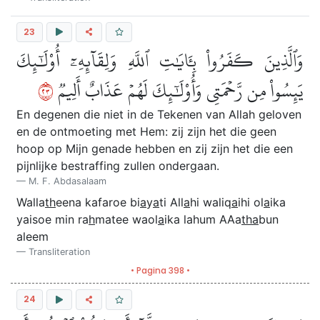
23
وَٱلَّذِينَ كَفَرُواْ بِـَٔايَٰتِ ٱللَّهِ وَلِقَآئِهِۦٓ أُوْلَٰٓئِكَ
٣٢
يَئِسُواْ مِن رَّحۡمَتِي وَأُوْلَٰٓئِكَ لَهُمۡ عَذَابٌ أَلِيمٞ
En degenen die niet in de Tekenen van Allah geloven
en de ontmoeting met Hem: zij zijn het die geen
hoop op Mijn genade hebben en zij zijn het die een
pijnlijke bestraffing zullen ondergaan.
M. F. Abdasalaam
Walla
th
eena kafaroe bi
a
y
a
ti All
a
hi waliq
a
ihi ol
a
ika
yaisoe min ra
h
matee waol
a
ika lahum AAa
tha
bun
aleem
Transliteration
• Pagina 398 •
24