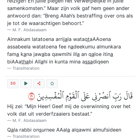
reiziger! En jullie plegen het verwerpelijke in jullie
samenkomsten.” Maar zijn volk gaf hem geen ander
antwoord dan: “Breng Allah’s bestraffing over ons als
je tot de waarachtigen behoort.”
M. F. Abdasalaam
Ainnakum latatoena arrij
a
la wataq
t
aAAoena
assabeela watatoena fee n
a
deekumu almunkara
fam
a
k
a
na jaw
a
ba qawmihi ill
a
an q
a
loe itin
a
biAAa
tha
bi All
a
hi in kunta mina a
ssa
diqeen
Transliteration
30
٠٣
قَالَ رَبِّ ٱنصُرۡنِي عَلَى ٱلۡقَوۡمِ ٱلۡمُفۡسِدِينَ
Hij zei: “Mijn Heer! Geef mij de overwinning over het
volk dat uit verderfzaaiers bestaat.”
M. F. Abdasalaam
Q
a
la rabbi on
s
urnee AAal
a
alqawmi almufsideen
Transliteration