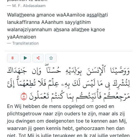
M. F. Abdasalaam
Walla
th
eena
a
manoe waAAamiloe a
ssa
li
ha
ti
lanukaffiranna AAanhum sayyi
a
tihim
walanajziyannahum a
h
sana alla
th
ee k
a
noe
yaAAmaloen
Transliteration
8
وَوَصَّيۡنَا ٱلۡإِنسَٰنَ بِوَٰلِدَيۡهِ حُسۡنٗاۖ وَإِن جَٰهَدَاكَ
لِتُشۡرِكَ بِي مَا لَيۡسَ لَكَ بِهِۦ عِلۡمٞ فَلَا تُطِعۡهُمَآۚ إِلَيَّ
٨
مَرۡجِعُكُمۡ فَأُنَبِّئُكُم بِمَا كُنتُمۡ تَعۡمَلُونَ
En Wij hebben de mens opgelegd om goed en
plichtsgetrouw naar zijn ouders te zijn, maar als zij
jou dwingen om deelgenoten toe te kennen aan Mij,
waarvan jij geen kennis hebt, gehoorzaam hen dan
niet. Tot Mij is jullie terugkeer en Ik zal jullie vertellen