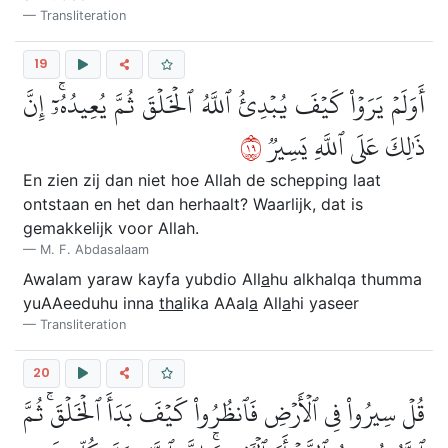
Transliteration
19
أَوَلَمۡ يَرَوۡاْ كَيۡفَ يُبۡدِئُ ٱللَّهُ ٱلۡخَلۡقَ ثُمَّ يُعِيدُهُۥٓۚ إِنَّ
٩١
ذَٰلِكَ عَلَى ٱللَّهِ يَسِيرٞ
En zien zij dan niet hoe Allah de schepping laat
ontstaan en het dan herhaalt? Waarlijk, dat is
gemakkelijk voor Allah.
M. F. Abdasalaam
Awalam yaraw kayfa yubdio All
a
hu alkhalqa thumma
yuAAeeduhu inna
tha
lika AAal
a
All
a
hi yaseer
Transliteration
20
قُلۡ سِيرُواْ فِي ٱلۡأَرۡضِ فَٱنظُرُواْ كَيۡفَ بَدَأَ ٱلۡخَلۡقَۚ ثُمَّ