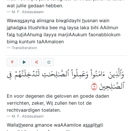
wat jullie gedaan hebben.
M. F. Abdasalaam
Wawa
ss
ayn
a
alins
a
na biw
a
lidayhi
h
usnan wain
j
a
had
a
ka litushrika bee m
a
laysa laka bihi AAilmun
fal
a
tu
t
iAAhum
a
ilayya marjiAAukum faonabbiokum
bim
a
kuntum taAAmaloen
Transliteration
9
وَٱلَّذِينَ ءَامَنُواْ وَعَمِلُواْ ٱلصَّٰلِحَٰتِ لَنُدۡخِلَنَّهُمۡ فِي
٩
ٱلصَّٰلِحِينَ
En voor degenen die geloven en goede daden
verrichten, zeker, Wij zullen hen tot de
rechtvaardigen toelaten.
M. F. Abdasalaam
Walla
th
eena
a
manoe waAAamiloe a
ssa
li
ha
ti