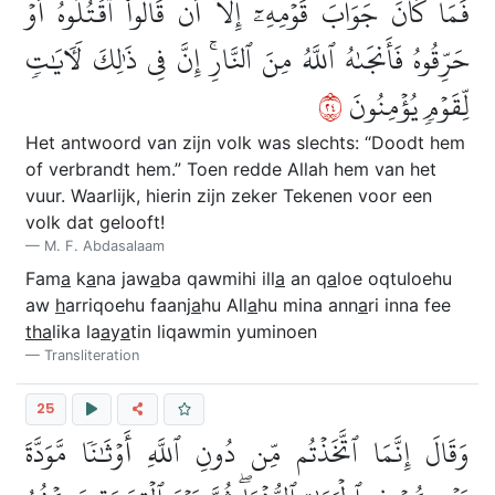
فَمَا كَانَ جَوَابَ قَوۡمِهِۦٓ إِلَّآ أَن قَالُواْ ٱقۡتُلُوهُ أَوۡ
حَرِّقُوهُ فَأَنجَىٰهُ ٱللَّهُ مِنَ ٱلنَّارِۚ إِنَّ فِي ذَٰلِكَ لَأٓيَٰتٖ
٤٢
لِّقَوۡمٖ يُؤۡمِنُونَ
Het antwoord van zijn volk was slechts: “Doodt hem
of verbrandt hem.” Toen redde Allah hem van het
vuur. Waarlijk, hierin zijn zeker Tekenen voor een
volk dat gelooft!
M. F. Abdasalaam
Fam
a
k
a
na jaw
a
ba qawmihi ill
a
an q
a
loe oqtuloehu
aw
h
arriqoehu faanj
a
hu All
a
hu mina ann
a
ri inna fee
tha
lika la
a
y
a
tin liqawmin yuminoen
Transliteration
25
وَقَالَ إِنَّمَا ٱتَّخَذۡتُم مِّن دُونِ ٱللَّهِ أَوۡثَٰنٗا مَّوَدَّةَ