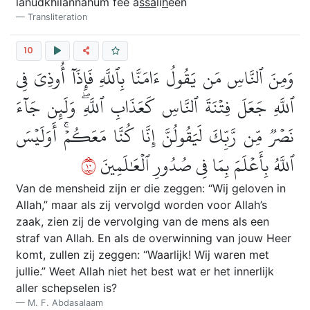
lanudkhilannahum fee a
ssa
li
h
een
Transliteration
10
وَمِنَ ٱلنَّاسِ مَن يَقُولُ ءَامَنَّا بِٱللَّهِ فَإِذَآ أُوذِيَ فِي
ٱللَّهِ جَعَلَ فِتۡنَةَ ٱلنَّاسِ كَعَذَابِ ٱللَّهِۖ وَلَئِن جَآءَ
نَصۡرٞ مِّن رَّبِّكَ لَيَقُولُنَّ إِنَّا كُنَّا مَعَكُمۡۚ أَوَلَيۡسَ
٠١
ٱللَّهُ بِأَعۡلَمَ بِمَا فِي صُدُورِ ٱلۡعَٰلَمِينَ
Van de mensheid zijn er die zeggen: “Wij geloven in
Allah,” maar als zij vervolgd worden voor Allah’s
zaak, zien zij de vervolging van de mens als een
straf van Allah. En als de overwinning van jouw Heer
komt, zullen zij zeggen: “Waarlijk! Wij waren met
jullie.” Weet Allah niet het best wat er het innerlijk
aller schepselen is?
M. F. Abdasalaam