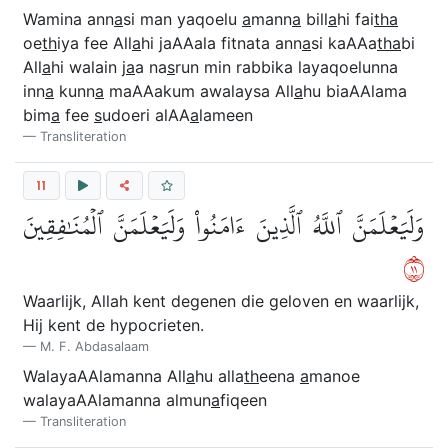
Wamina ann
a
si man yaqoelu
a
mann
a
bill
a
hi fai
tha
oe
th
iya fee All
a
hi jaAAala fitnata ann
a
si kaAAa
tha
bi
All
a
hi walain j
a
a na
s
run min rabbika layaqoelunna
inn
a
kunn
a
maAAakum awalaysa All
a
hu biaAAlama
bim
a
fee
s
udoeri alAA
a
lameen
Transliteration
11
وَلَيَعۡلَمَنَّ ٱللَّهُ ٱلَّذِينَ ءَامَنُواْ وَلَيَعۡلَمَنَّ ٱلۡمُنَٰفِقِينَ
١١
Waarlijk, Allah kent degenen die geloven en waarlijk,
Hij kent de hypocrieten.
M. F. Abdasalaam
WalayaAAlamanna All
a
hu alla
th
eena
a
manoe
walayaAAlamanna almun
a
fiqeen
Transliteration