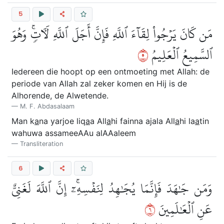
5
مَن كَانَ يَرۡجُواْ لِقَآءَ ٱللَّهِ فَإِنَّ أَجَلَ ٱللَّهِ لَأٓتٖۚ وَهُوَ
٥
ٱلسَّمِيعُ ٱلۡعَلِيمُ
Iedereen die hoopt op een ontmoeting met Allah: de
periode van Allah zal zeker komen en Hij is de
Alhorende, de Alwetende.
M. F. Abdasalaam
Man k
a
na yarjoe liq
a
a All
a
hi fainna ajala All
a
hi la
a
tin
wahuwa assameeAAu alAAaleem
Transliteration
6
وَمَن جَٰهَدَ فَإِنَّمَا يُجَٰهِدُ لِنَفۡسِهِۦٓۚ إِنَّ ٱللَّهَ لَغَنِيٌّ
٦
عَنِ ٱلۡعَٰلَمِينَ