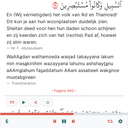
٨٣
ٱلسَّبِيلِ وَكَانُواْ مُسۡتَبۡصِرِينَ
En (Wij vernietigden) het volk van ‘Ad en Thamoed!
Dit kun je aan hun woonplaatsen duidelijk zien.
Sheitan deed voor hen hun daden schoon schijnen
en zij keerden zich van het (rechte) Pad af, hoewel
zij slim waren.
M. F. Abdasalaam
WaAA
a
dan wathamoeda waqad tabayyana lakum
min mas
a
kinihim wazayyana lahumu ashshay
ta
nu
aAAm
a
lahum fa
s
addahum AAani assabeeli wak
a
noe
mustab
s
ireen
Transliteration
• Pagina 400 •
39
وَقَٰرُونَ وَفِرۡعَوۡنَ وَهَٰمَٰنَۖ وَلَقَدۡ جَآءَهُم مُّوسَىٰ
Herhaal vers, verzen of soera
Algemene Instellingen
بِٱلۡبَيِّنَٰتِ فَٱسۡتَكۡبَرُواْ فِي ٱلۡأَرۡضِ وَمَا كَانُواْ سَٰبِقِينَ
Autoplay
Herhaal