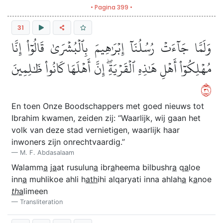
• Pagina 399 •
31
وَلَمَّا جَآءَتۡ رُسُلُنَآ إِبۡرَٰهِيمَ بِٱلۡبُشۡرَىٰ قَالُوٓاْ إِنَّا
مُهۡلِكُوٓاْ أَهۡلِ هَٰذِهِ ٱلۡقَرۡيَةِۖ إِنَّ أَهۡلَهَا كَانُواْ ظَٰلِمِينَ
١٣
En toen Onze Boodschappers met goed nieuws tot
Ibrahim kwamen, zeiden zij: “Waarlijk, wij gaan het
volk van deze stad vernietigen, waarlijk haar
inwoners zijn onrechtvaardig.”
M. F. Abdasalaam
Walamm
a
j
a
at rusulun
a
ibr
a
heema bilbushr
a
q
a
loe
inn
a
muhlikoe ahli h
ath
ihi alqaryati inna ahlah
a
k
a
noe
th
a
limeen
Transliteration