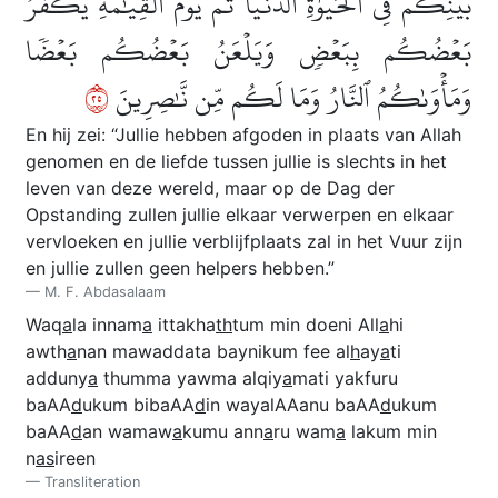
بَيۡنِكُمۡ فِي ٱلۡحَيَوٰةِ ٱلدُّنۡيَاۖ ثُمَّ يَوۡمَ ٱلۡقِيَٰمَةِ يَكۡفُرُ
بَعۡضُكُم بِبَعۡضٖ وَيَلۡعَنُ بَعۡضُكُم بَعۡضٗا
٥٢
وَمَأۡوَىٰكُمُ ٱلنَّارُ وَمَا لَكُم مِّن نَّٰصِرِينَ
En hij zei: “Jullie hebben afgoden in plaats van Allah
genomen en de liefde tussen jullie is slechts in het
leven van deze wereld, maar op de Dag der
Opstanding zullen jullie elkaar verwerpen en elkaar
vervloeken en jullie verblijfplaats zal in het Vuur zijn
en jullie zullen geen helpers hebben.”
M. F. Abdasalaam
Waq
a
la innam
a
ittakha
th
tum min doeni All
a
hi
awth
a
nan mawaddata baynikum fee al
h
ay
a
ti
adduny
a
thumma yawma alqiy
a
mati yakfuru
baAA
d
ukum bibaAA
d
in wayalAAanu baAA
d
ukum
baAA
d
an wamaw
a
kumu ann
a
ru wam
a
lakum min
n
as
ireen
Transliteration