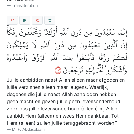
Transliteration
17
إِنَّمَا تَعۡبُدُونَ مِن دُونِ ٱللَّهِ أَوۡثَٰنٗا وَتَخۡلُقُونَ إِفۡكًاۚ
إِنَّ ٱلَّذِينَ تَعۡبُدُونَ مِن دُونِ ٱللَّهِ لَا يَمۡلِكُونَ
لَكُمۡ رِزۡقٗا فَٱبۡتَغُواْ عِندَ ٱللَّهِ ٱلرِّزۡقَ وَٱعۡبُدُوهُ
٧١
وَٱشۡكُرُواْ لَهُۥٓۖ إِلَيۡهِ تُرۡجَعُونَ
Jullie aanbidden naast Allah alleen maar afgoden en
jullie verzinnen alleen maar leugens. Waarlijk,
degenen die jullie naast Allah aanbidden hebben
geen macht en geven jullie geen levensonderhoud,
zoek dus jullie levensonderhoud (alleen) bij Allah,
aanbidt Hem (alleen) en wees Hem dankbaar. Tot
Hem (alleen) zullen jullie teruggebracht worden.”
M. F. Abdasalaam