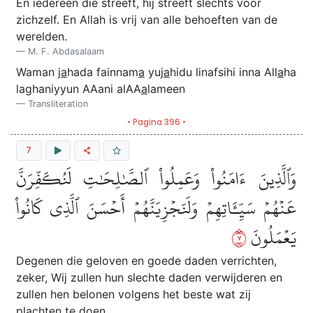
En iedereen die streeft, hij streeft slechts voor
zichzelf. En Allah is vrij van alle behoeften van de
werelden.
M. F. Abdasalaam
Waman j
a
hada fainnam
a
yuj
a
hidu linafsihi inna All
a
ha
laghaniyyun AAani alAA
a
lameen
Transliteration
• Pagina 396 •
7
وَٱلَّذِينَ ءَامَنُواْ وَعَمِلُواْ ٱلصَّٰلِحَٰتِ لَنُكَفِّرَنَّ
عَنۡهُمۡ سَيِّـَٔاتِهِمۡ وَلَنَجۡزِيَنَّهُمۡ أَحۡسَنَ ٱلَّذِي كَانُواْ
٧
يَعۡمَلُونَ
Degenen die geloven en goede daden verrichten,
zeker, Wij zullen hun slechte daden verwijderen en
zullen hen belonen volgens het beste wat zij
plachten te doen.