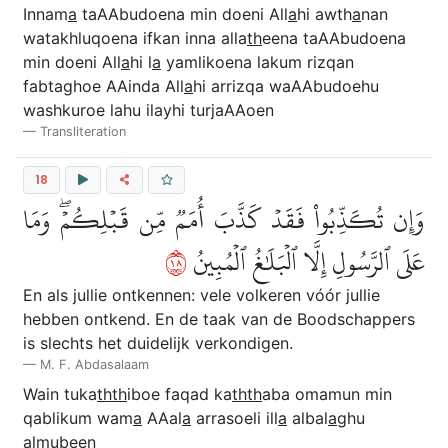
Innam
a
taAAbudoena min doeni All
a
hi awth
a
nan
watakhluqoena ifkan inna alla
th
eena taAAbudoena
min doeni All
a
hi l
a
yamlikoena lakum rizqan
fabtaghoe AAinda All
a
hi arrizqa waAAbudoehu
washkuroe lahu ilayhi turjaAAoen
Transliteration
18
وَإِن تُكَذِّبُواْ فَقَدۡ كَذَّبَ أُمَمٞ مِّن قَبۡلِكُمۡۖ وَمَا
٨١
عَلَى ٱلرَّسُولِ إِلَّا ٱلۡبَلَٰغُ ٱلۡمُبِينُ
En als jullie ontkennen: vele volkeren vóór jullie
hebben ontkend. En de taak van de Boodschappers
is slechts het duidelijk verkondigen.
M. F. Abdasalaam
Wain tuka
thth
iboe faqad ka
thth
aba omamun min
qablikum wam
a
AAal
a
arrasoeli ill
a
albal
a
ghu
almubeen