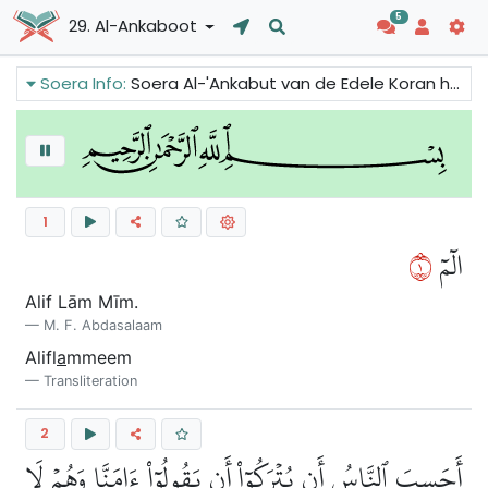
5
29. Al-Ankaboot
Soera Info:
Soera Al-'Ankabut van de Edele Koran herinnert de gelovigen eraan om sterk te zijn in hun geloof en niet op te geven vanwege familiedruk. We kunnen ook verhalen lezen van eerdere profeten en hun volgelingen om te laten zien dat het pad van de waarheid geen gemakkelijk pad is. Dit pad kent beproevingen en ontberingen.
1
١
الٓمٓ
Alif Lām Mīm.
M. F. Abdasalaam
Alifl
a
mmeem
Transliteration
2
أَحَسِبَ ٱلنَّاسُ أَن يُتۡرَكُوٓاْ أَن يَقُولُوٓاْ ءَامَنَّا وَهُمۡ لَا