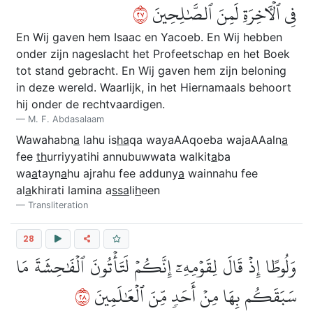
٧٢
فِي ٱلۡأٓخِرَةِ لَمِنَ ٱلصَّٰلِحِينَ
En Wij gaven hem Isaac en Yacoeb. En Wij hebben
onder zijn nageslacht het Profeetschap en het Boek
tot stand gebracht. En Wij gaven hem zijn beloning
in deze wereld. Waarlijk, in het Hiernamaals behoort
hij onder de rechtvaardigen.
M. F. Abdasalaam
Wawahabn
a
lahu is
ha
qa wayaAAqoeba wajaAAaln
a
fee
th
urriyyatihi annubuwwata walkit
a
ba
wa
a
tayn
a
hu ajrahu fee adduny
a
wainnahu fee
al
a
khirati lamina a
ssa
li
h
een
Transliteration
28
وَلُوطًا إِذۡ قَالَ لِقَوۡمِهِۦٓ إِنَّكُمۡ لَتَأۡتُونَ ٱلۡفَٰحِشَةَ مَا
٨٢
سَبَقَكُم بِهَا مِنۡ أَحَدٖ مِّنَ ٱلۡعَٰلَمِينَ