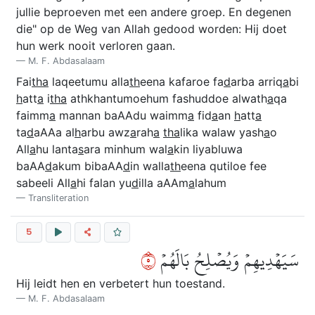
jullie beproeven met een andere groep. En degenen
die" op de Weg van Allah gedood worden: Hij doet
hun werk nooit verloren gaan.
M. F. Abdasalaam
Fai
tha
laqeetumu alla
th
eena kafaroe fa
d
arba arriq
a
bi
h
att
a
i
tha
athkhantumoehum fashuddoe alwath
a
qa
faimm
a
mannan baAAdu waimm
a
fid
a
an
h
att
a
ta
d
aAAa al
h
arbu awz
a
rah
a
tha
lika walaw yash
a
o
All
a
hu lanta
s
ara minhum wal
a
kin liyabluwa
baAA
d
akum bibaAA
d
in walla
th
eena qutiloe fee
sabeeli All
a
hi falan yu
d
illa aAAm
a
lahum
Transliteration
5
٥
سَيَهۡدِيهِمۡ وَيُصۡلِحُ بَالَهُمۡ
Hij leidt hen en verbetert hun toestand.
M. F. Abdasalaam