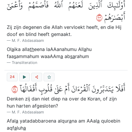
أُوْلَٰٓئِكَ ٱلَّذِينَ لَعَنَهُمُ ٱللَّهُ فَأَصَمَّهُمۡ وَأَعۡمَىٰٓ
٣٢
أَبۡصَٰرَهُمۡ
Zij zijn degenen die Allah vervloekt heeft, en die Hij
doof en blind heeft gemaakt.
M. F. Abdasalaam
Ol
a
ika alla
th
eena laAAanahumu All
a
hu
faa
s
ammahum waaAAm
a
ab
sa
rahum
Transliteration
24
٤٢
أَفَلَا يَتَدَبَّرُونَ ٱلۡقُرۡءَانَ أَمۡ عَلَىٰ قُلُوبٍ أَقۡفَالُهَآ
Denken zij dan niet diep na over de Koran, of zijn
hun harten afgesloten?
M. F. Abdasalaam
Afal
a
yatadabbaroena alqur
a
na am AAal
a
quloebin
aqf
a
luh
a