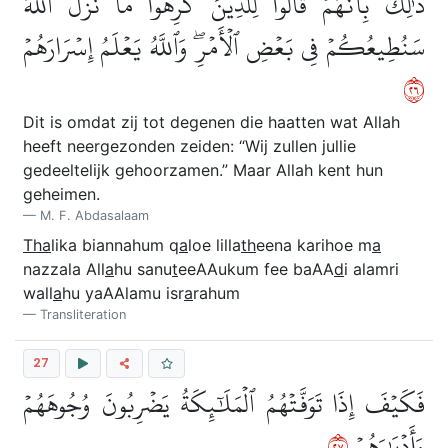
ذَٰلِكَ بِأَنَّهُمۡ قَالُواْ لِلَّذِينَ كَرِهُواْ مَا نَزَّلَ ٱللَّهُ
سَنُطِيعُكُمۡ فِي بَعۡضِ ٱلۡأَمۡرِۖ وَٱللَّهُ يَعۡلَمُ إِسۡرَارَهُمۡ
٦٢
Dit is omdat zij tot degenen die haatten wat Allah
heeft neergezonden zeiden: “Wij zullen jullie
gedeeltelijk gehoorzamen.” Maar Allah kent hun
geheimen.
M. F. Abdasalaam
Tha
lika biannahum q
a
loe lilla
th
eena karihoe m
a
nazzala All
a
hu sanu
t
eeAAukum fee baAA
d
i alamri
wall
a
hu yaAAlamu isr
a
rahum
Transliteration
27
فَكَيۡفَ إِذَا تَوَفَّتۡهُمُ ٱلۡمَلَٰٓئِكَةُ يَضۡرِبُونَ وُجُوهَهُمۡ
٧٢
وَأَدۡبَٰرَهُمۡ