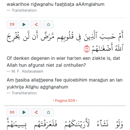
wakarihoe ri
d
w
a
nahu faa
h
ba
t
a aAAm
a
lahum
Transliteration
29
أَمۡ حَسِبَ ٱلَّذِينَ فِي قُلُوبِهِم مَّرَضٌ أَن لَّن يُخۡرِجَ
٩٢
ٱللَّهُ أَضۡغَٰنَهُمۡ
Of denken degenen in wier harten een ziekte is, dat
Allah hun afgunst niet zal onthullen?
M. F. Abdasalaam
Am
h
asiba alla
th
eena fee quloebihim mara
d
un an lan
yukhrija All
a
hu a
d
gh
a
nahum
Transliteration
• Pagina 509 •
30
وَلَوۡ نَشَآءُ لَأَرَيۡنَٰكَهُمۡ فَلَعَرَفۡتَهُم بِسِيمَٰهُمۡۚ