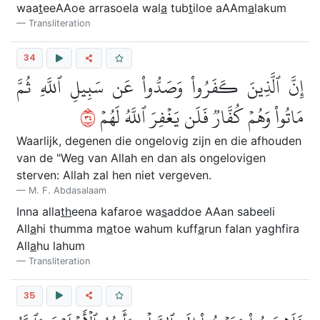
waa
t
eeAAoe arrasoela wal
a
tub
t
iloe aAAm
a
lakum
Transliteration
34
إِنَّ ٱلَّذِينَ كَفَرُواْ وَصَدُّواْ عَن سَبِيلِ ٱللَّهِ ثُمَّ
٤٣
مَاتُواْ وَهُمۡ كُفَّارٞ فَلَن يَغۡفِرَ ٱللَّهُ لَهُمۡ
Waarlijk, degenen die ongelovig zijn en die afhouden
van de "Weg van Allah en dan als ongelovigen
sterven: Allah zal hen niet vergeven.
M. F. Abdasalaam
Inna alla
th
eena kafaroe wa
s
addoe AAan sabeeli
All
a
hi thumma m
a
toe wahum kuff
a
run falan yaghfira
All
a
hu lahum
Transliteration
35