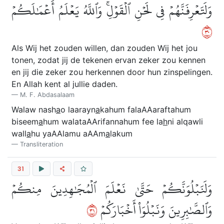
وَلَتَعۡرِفَنَّهُمۡ فِي لَحۡنِ ٱلۡقَوۡلِۚ وَٱللَّهُ يَعۡلَمُ أَعۡمَٰلَكُمۡ
٠٣
Als Wij het zouden willen, dan zouden Wij het jou
tonen, zodat jij de tekenen ervan zeker zou kennen
en jij die zeker zou herkennen door hun zinspelingen.
En Allah kent al jullie daden.
M. F. Abdasalaam
Walaw nash
a
o laarayn
a
kahum falaAAaraftahum
biseem
a
hum walataAArifannahum fee la
h
ni alqawli
wall
a
hu yaAAlamu aAAm
a
lakum
Transliteration
31
وَلَنَبۡلُوَنَّكُمۡ حَتَّىٰ نَعۡلَمَ ٱلۡمُجَٰهِدِينَ مِنكُمۡ
١٣
وَٱلصَّٰبِرِينَ وَنَبۡلُوَاْ أَخۡبَارَكُمۡ