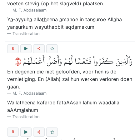
voeten stevig (op het slagveld) plaatsen.
M. F. Abdasalaam
Y
a
-ayyuh
a
alla
th
eena
a
manoe in tan
s
uroe All
a
ha
yan
s
urkum wayuthabbit aqd
a
makum
Transliteration
8
٨
وَٱلَّذِينَ كَفَرُواْ فَتَعۡسٗا لَّهُمۡ وَأَضَلَّ أَعۡمَٰلَهُمۡ
En degenen die niet geloofden, voor hen is de
vernietiging. En (Allah) zal hun werken verloren doen
gaan.
M. F. Abdasalaam
Walla
th
eena kafaroe fataAAsan lahum waa
d
alla
aAAm
a
lahum
Transliteration
9