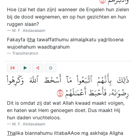
Hoe (zal het dan zijn) wanneer de Engelen hun zielen
bij de dood wegnemen, en op hun gezichten en hun
ruggen slaan?
M. F. Abdasalaam
Fakayfa i
tha
tawaffathumu almal
a
ikatu ya
d
riboena
wujoehahum waadb
a
rahum
Transliteration
28
ذَٰلِكَ بِأَنَّهُمُ ٱتَّبَعُواْ مَآ أَسۡخَطَ ٱللَّهَ وَكَرِهُواْ
٨٢
رِضۡوَٰنَهُۥ فَأَحۡبَطَ أَعۡمَٰلَهُمۡ
Dit is omdat zij dat wat Allah kwaad maakt volgen,
en haten wat Hem genoegen doet. Dus maakt Hij
hun daden vruchteloos.
M. F. Abdasalaam
Tha
lika biannahumu ittabaAAoe m
a
askha
t
a All
a
ha