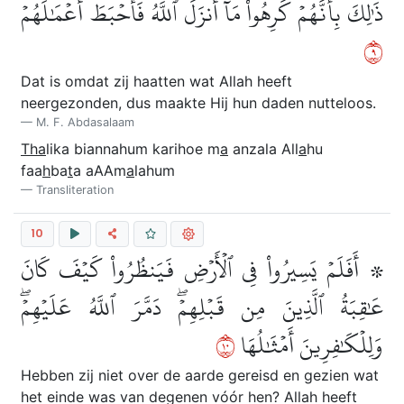
ذَٰلِكَ بِأَنَّهُمۡ كَرِهُواْ مَآ أَنزَلَ ٱللَّهُ فَأَحۡبَطَ أَعۡمَٰلَهُمۡ
٩
Dat is omdat zij haatten wat Allah heeft
neergezonden, dus maakte Hij hun daden nutteloos.
M. F. Abdasalaam
Tha
lika biannahum karihoe m
a
anzala All
a
hu
faa
h
ba
t
a aAAm
a
lahum
Transliteration
10
۞ أَفَلَمۡ يَسِيرُواْ فِي ٱلۡأَرۡضِ فَيَنظُرُواْ كَيۡفَ كَانَ
عَٰقِبَةُ ٱلَّذِينَ مِن قَبۡلِهِمۡۖ دَمَّرَ ٱللَّهُ عَلَيۡهِمۡۖ
٠١
وَلِلۡكَٰفِرِينَ أَمۡثَٰلُهَا
Hebben zij niet over de aarde gereisd en gezien wat
het einde was van degenen vóór hen? Allah heeft