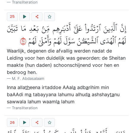
Transliteration
25
إِنَّ ٱلَّذِينَ ٱرۡتَدُّواْ عَلَىٰٓ أَدۡبَٰرِهِم مِّنۢ بَعۡدِ مَا تَبَيَّنَ
٥٢
لَهُمُ ٱلۡهُدَى ٱلشَّيۡطَٰنُ سَوَّلَ لَهُمۡ وَأَمۡلَىٰ لَهُمۡ
Waarlijk, degenen die afvallig werden nadat de
Leiding voor hen duidelijk was geworden: de Sheitan
maakte (hun daden) schoonschijnend voor hen en
bedroog hen.
M. F. Abdasalaam
Inna alla
th
eena irtaddoe AAal
a
adb
a
rihim min
baAAdi m
a
tabayyana lahumu alhud
a
ashshay
ta
nu
sawwala lahum waaml
a
lahum
Transliteration
26