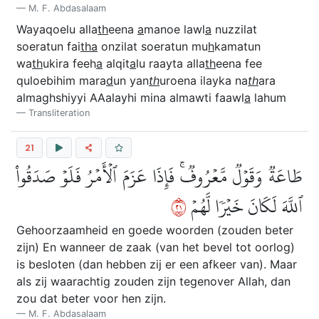
M. F. Abdasalaam
Wayaqoelu alla
th
eena
a
manoe lawl
a
nuzzilat
soeratun fai
tha
onzilat soeratun mu
h
kamatun
wa
th
ukira feeh
a
alqit
a
lu raayta alla
th
eena fee
quloebihim mara
d
un yan
th
uroena ilayka na
th
ara
almaghshiyyi AAalayhi mina almawti faawl
a
lahum
Transliteration
21
طَاعَةٞ وَقَوۡلٞ مَّعۡرُوفٞۚ فَإِذَا عَزَمَ ٱلۡأَمۡرُ فَلَوۡ صَدَقُواْ
١٢
ٱللَّهَ لَكَانَ خَيۡرٗا لَّهُمۡ
Gehoorzaamheid en goede woorden (zouden beter
zijn) En wanneer de zaak (van het bevel tot oorlog)
is besloten (dan hebben zij er een afkeer van). Maar
als zij waarachtig zouden zijn tegenover Allah, dan
zou dat beter voor hen zijn.
M. F. Abdasalaam