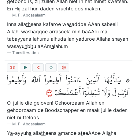
getoond is, zij zullen Allah niet in het minst kwetsen.
En Hij zal hun daden vruchteloos maken.
M. F. Abdasalaam
Inna alla
th
eena kafaroe wa
s
addoe AAan sabeeli
All
a
hi wash
a
qqoe arrasoela min baAAdi m
a
tabayyana lahumu alhud
a
lan ya
d
uroe All
a
ha shayan
wasayu
h
bi
t
u aAAm
a
lahum
Transliteration
33
۞ يَٰٓأَيُّهَا ٱلَّذِينَ ءَامَنُوٓاْ أَطِيعُواْ ٱللَّهَ وَأَطِيعُواْ
٣٣
ٱلرَّسُولَ وَلَا تُبۡطِلُوٓاْ أَعۡمَٰلَكُمۡ
O, jullie die geloven! Gehoorzaam Allah en
gehoorzaam de Boodschapper en maak jullie daden
niet nutteloos.
M. F. Abdasalaam
Y
a
-ayyuh
a
alla
th
eena
a
manoe a
t
eeAAoe All
a
ha