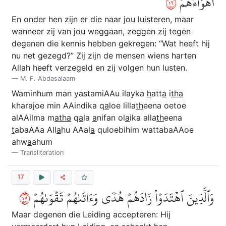
٦١
أَهۡوَآءَهُمۡ
En onder hen zijn er die naar jou luisteren, maar
wanneer zij van jou weggaan, zeggen zij tegen
degenen die kennis hebben gekregen: “Wat heeft hij
nu net gezegd?” Zij zijn de mensen wiens harten
Allah heeft verzegeld en zij volgen hun lusten.
M. F. Abdasalaam
Waminhum man yastamiAAu ilayka
h
att
a
i
tha
kharajoe min AAindika q
a
loe lilla
th
eena oetoe
alAAilma m
atha
q
a
la
a
nifan ol
a
ika alla
th
eena
t
abaAAa All
a
hu AAal
a
quloebihim wattabaAAoe
ahw
a
ahum
Transliteration
17
٧١
وَٱلَّذِينَ ٱهۡتَدَوۡاْ زَادَهُمۡ هُدٗى وَءَاتَىٰهُمۡ تَقۡوَىٰهُمۡ
Maar degenen die Leiding accepteren: Hij