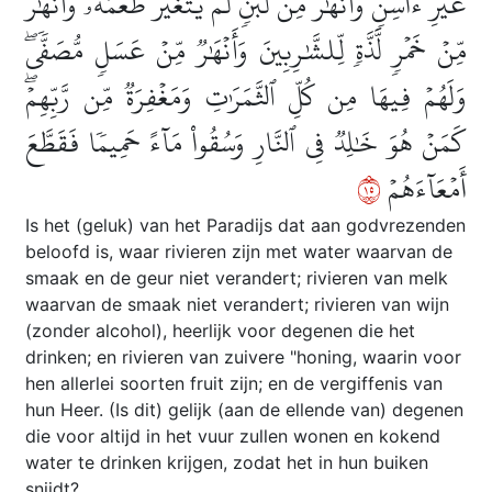
غَيۡرِ ءَاسِنٖ وَأَنۡهَٰرٞ مِّن لَّبَنٖ لَّمۡ يَتَغَيَّرۡ طَعۡمُهُۥ وَأَنۡهَٰرٞ
مِّنۡ خَمۡرٖ لَّذَّةٖ لِّلشَّٰرِبِينَ وَأَنۡهَٰرٞ مِّنۡ عَسَلٖ مُّصَفّٗىۖ
وَلَهُمۡ فِيهَا مِن كُلِّ ٱلثَّمَرَٰتِ وَمَغۡفِرَةٞ مِّن رَّبِّهِمۡۖ
كَمَنۡ هُوَ خَٰلِدٞ فِي ٱلنَّارِ وَسُقُواْ مَآءً حَمِيمٗا فَقَطَّعَ
٥١
أَمۡعَآءَهُمۡ
Is het (geluk) van het Paradijs dat aan godvrezenden
beloofd is, waar rivieren zijn met water waarvan de
smaak en de geur niet verandert; rivieren van melk
waarvan de smaak niet verandert; rivieren van wijn
(zonder alcohol), heerlijk voor degenen die het
drinken; en rivieren van zuivere "honing, waarin voor
hen allerlei soorten fruit zijn; en de vergiffenis van
hun Heer. (Is dit) gelijk (aan de ellende van) degenen
die voor altijd in het vuur zullen wonen en kokend
water te drinken krijgen, zodat het in hun buiken
snijdt?