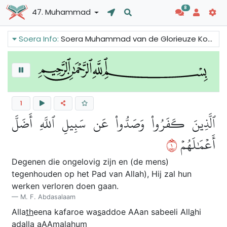
8
47. Muhammad
Soera Info:
Soera Muhammad van de Glorieuze Koran vertelt ons dat de zonden zullen worden verwijderd en de omstandigheden zullen verbeteren voor degenen die in de Profeet Mohammed (v.z.m.h.) geloven, terwijl de tegenstanders van de waarheid zullen omkomen. We kunnen ook lezen dat er goed nieuws is omdat de profeet wordt gevraagd te bidden voor de gelovigen.
1
ٱلَّذِينَ كَفَرُواْ وَصَدُّواْ عَن سَبِيلِ ٱللَّهِ أَضَلَّ
١
أَعۡمَٰلَهُمۡ
Degenen die ongelovig zijn en (de mens)
tegenhouden op het Pad van Allah), Hij zal hun
werken verloren doen gaan.
M. F. Abdasalaam
Alla
th
eena kafaroe wa
s
addoe AAan sabeeli All
a
hi
a
d
alla aAAm
a
lahum