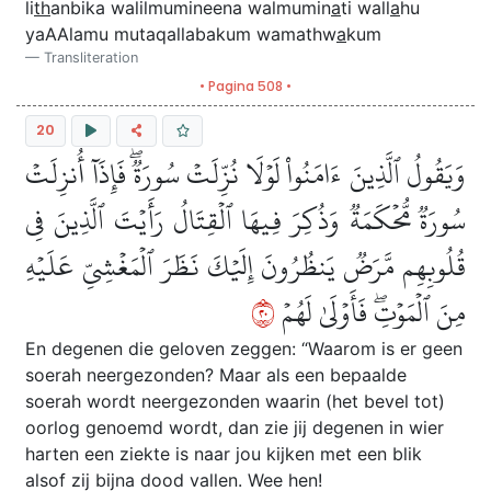
li
th
anbika walilmumineena walmumin
a
ti wall
a
hu
yaAAlamu mutaqallabakum wamathw
a
kum
Transliteration
• Pagina 508 •
20
وَيَقُولُ ٱلَّذِينَ ءَامَنُواْ لَوۡلَا نُزِّلَتۡ سُورَةٞۖ فَإِذَآ أُنزِلَتۡ
سُورَةٞ مُّحۡكَمَةٞ وَذُكِرَ فِيهَا ٱلۡقِتَالُ رَأَيۡتَ ٱلَّذِينَ فِي
قُلُوبِهِم مَّرَضٞ يَنظُرُونَ إِلَيۡكَ نَظَرَ ٱلۡمَغۡشِيِّ عَلَيۡهِ
٠٢
مِنَ ٱلۡمَوۡتِۖ فَأَوۡلَىٰ لَهُمۡ
En degenen die geloven zeggen: “Waarom is er geen
soerah neergezonden? Maar als een bepaalde
soerah wordt neergezonden waarin (het bevel tot)
oorlog genoemd wordt, dan zie jij degenen in wier
harten een ziekte is naar jou kijken met een blik
alsof zij bijna dood vallen. Wee hen!