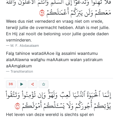
فَلَا تَهِنُواْ وَتَدۡعُوٓاْ إِلَى ٱلسَّلۡمِ وَأَنتُمُ ٱلۡأَعۡلَوۡنَ وَٱللَّهُ
٥٣
مَعَكُمۡ وَلَن يَتِرَكُمۡ أَعۡمَٰلَكُمۡ
Wees dus niet vernederd en vraag niet om vrede,
terwijl jullie de overmacht hebben. Allah is met jullie.
En Hij zal nooit de beloning voor jullie goede daden
verminderen.
M. F. Abdasalaam
Fal
a
tahinoe watadAAoe il
a
assalmi waantumu
alaAAlawna wall
a
hu maAAakum walan yatirakum
aAAm
a
lakum
Transliteration
36
إِنَّمَا ٱلۡحَيَوٰةُ ٱلدُّنۡيَا لَعِبٞ وَلَهۡوٞۚ وَإِن تُؤۡمِنُواْ وَتَتَّقُواْ
٦٣
يُؤۡتِكُمۡ أُجُورَكُمۡ وَلَا يَسۡـَٔلۡكُمۡ أَمۡوَٰلَكُمۡ
Het leven van deze wereld is slechts spel en