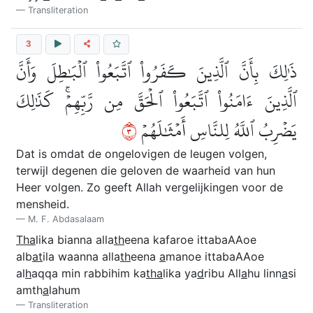
Transliteration
3
ذَٰلِكَ بِأَنَّ ٱلَّذِينَ كَفَرُواْ ٱتَّبَعُواْ ٱلۡبَٰطِلَ وَأَنَّ
ٱلَّذِينَ ءَامَنُواْ ٱتَّبَعُواْ ٱلۡحَقَّ مِن رَّبِّهِمۡۚ كَذَٰلِكَ
٣
يَضۡرِبُ ٱللَّهُ لِلنَّاسِ أَمۡثَٰلَهُمۡ
Dat is omdat de ongelovigen de leugen volgen,
terwijl degenen die geloven de waarheid van hun
Heer volgen. Zo geeft Allah vergelijkingen voor de
mensheid.
M. F. Abdasalaam
Tha
lika bianna alla
th
eena kafaroe ittabaAAoe
alb
at
ila waanna alla
th
eena
a
manoe ittabaAAoe
al
h
aqqa min rabbihim ka
tha
lika ya
d
ribu All
a
hu linn
a
si
amth
a
lahum
Transliteration