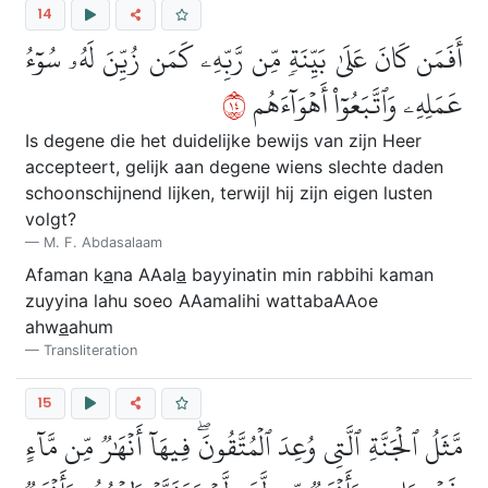
14
أَفَمَن كَانَ عَلَىٰ بَيِّنَةٖ مِّن رَّبِّهِۦ كَمَن زُيِّنَ لَهُۥ سُوٓءُ
٤١
عَمَلِهِۦ وَٱتَّبَعُوٓاْ أَهۡوَآءَهُم
Is degene die het duidelijke bewijs van zijn Heer
accepteert, gelijk aan degene wiens slechte daden
schoonschijnend lijken, terwijl hij zijn eigen lusten
volgt?
M. F. Abdasalaam
Afaman k
a
na AAal
a
bayyinatin min rabbihi kaman
zuyyina lahu soeo AAamalihi wattabaAAoe
ahw
a
ahum
Transliteration
15
مَّثَلُ ٱلۡجَنَّةِ ٱلَّتِي وُعِدَ ٱلۡمُتَّقُونَۖ فِيهَآ أَنۡهَٰرٞ مِّن مَّآءٍ