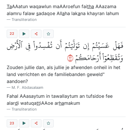
Ta
AAatun waqawlun maAAroefun fai
tha
AAazama
alamru falaw
s
adaqoe All
a
ha lak
a
na khayran lahum
Transliteration
22
فَهَلۡ عَسَيۡتُمۡ إِن تَوَلَّيۡتُمۡ أَن تُفۡسِدُواْ فِي ٱلۡأَرۡضِ
٢٢
وَتُقَطِّعُوٓاْ أَرۡحَامَكُمۡ
Zouden jullie dan, als jullie je afwenden onheil in het
land verrichten en de familiebanden geweld"
aandoen?
M. F. Abdasalaam
Fahal AAasaytum in tawallaytum an tufsidoe fee
alar
d
i watuqa
tt
iAAoe ar
ha
makum
Transliteration
23