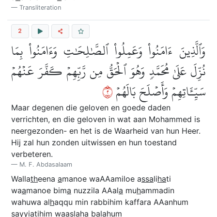
Transliteration
2
وَٱلَّذِينَ ءَامَنُواْ وَعَمِلُواْ ٱلصَّٰلِحَٰتِ وَءَامَنُواْ بِمَا
نُزِّلَ عَلَىٰ مُحَمَّدٖ وَهُوَ ٱلۡحَقُّ مِن رَّبِّهِمۡ كَفَّرَ عَنۡهُمۡ
٢
سَيِّـَٔاتِهِمۡ وَأَصۡلَحَ بَالَهُمۡ
Maar degenen die geloven en goede daden
verrichten, en die geloven in wat aan Mohammed is
neergezonden- en het is de Waarheid van hun Heer.
Hij zal hun zonden uitwissen en hun toestand
verbeteren.
M. F. Abdasalaam
Walla
th
eena
a
manoe waAAamiloe a
ssa
li
ha
ti
wa
a
manoe bim
a
nuzzila AAal
a
mu
h
ammadin
wahuwa al
h
aqqu min rabbihim kaffara AAanhum
sayyi
a
tihim waa
s
la
h
a b
a
lahum