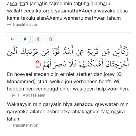
a
ssa
li
ha
ti jann
a
tin tajree min ta
h
tih
a
alanh
a
ru
walla
th
eena kafaroe yatamattaAAoena wayakuloena
kam
a
takulu alanAA
a
mu wann
a
ru mathwan lahum
Transliteration
13
وَكَأَيِّن مِّن قَرۡيَةٍ هِيَ أَشَدُّ قُوَّةٗ مِّن قَرۡيَتِكَ ٱلَّتِيٓ
٣١
أَخۡرَجَتۡكَ أَهۡلَكۡنَٰهُمۡ فَلَا نَاصِرَ لَهُمۡ
En hoeveel steden zijn er niet sterker dan jouw (O
Mohammed) stad, welke jou verbannen heeft. Wij
hebben hen vernietigd en er was geen hulp voor hen.
M. F. Abdasalaam
Wakaayyin min qaryatin hiya ashaddu quwwatan min
qaryatika allatee akhrajatka ahlakn
a
hum fal
a
n
as
ira
lahum
Transliteration