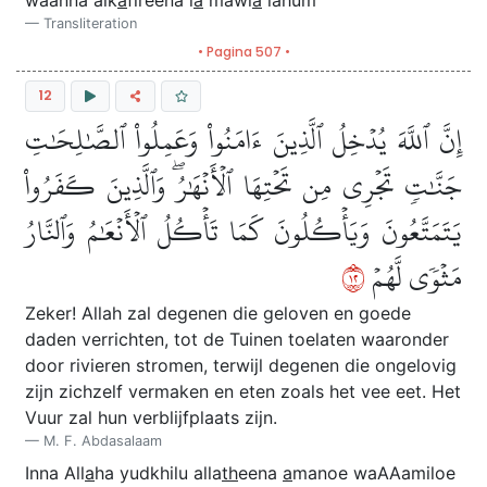
waanna alk
a
fireena l
a
mawl
a
lahum
Transliteration
• Pagina 507 •
12
إِنَّ ٱللَّهَ يُدۡخِلُ ٱلَّذِينَ ءَامَنُواْ وَعَمِلُواْ ٱلصَّٰلِحَٰتِ
جَنَّٰتٖ تَجۡرِي مِن تَحۡتِهَا ٱلۡأَنۡهَٰرُۖ وَٱلَّذِينَ كَفَرُواْ
يَتَمَتَّعُونَ وَيَأۡكُلُونَ كَمَا تَأۡكُلُ ٱلۡأَنۡعَٰمُ وَٱلنَّارُ
٢١
مَثۡوٗى لَّهُمۡ
Zeker! Allah zal degenen die geloven en goede
daden verrichten, tot de Tuinen toelaten waaronder
door rivieren stromen, terwijl degenen die ongelovig
zijn zichzelf vermaken en eten zoals het vee eet. Het
Vuur zal hun verblijfplaats zijn.
M. F. Abdasalaam
Inna All
a
ha yudkhilu alla
th
eena
a
manoe waAAamiloe