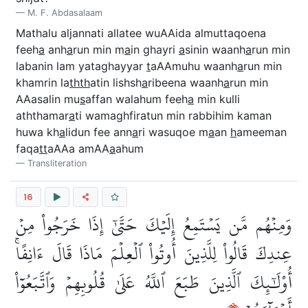
M. F. Abdasalaam
Mathalu aljannati allatee wuAAida almuttaqoena
feeh
a
anh
a
run min m
a
in ghayri
a
sinin waanh
a
run min
labanin lam yataghayyar
t
aAAmuhu waanh
a
run min
khamrin la
thth
atin lishsh
a
ribeena waanh
a
run min
AAasalin mu
s
affan walahum feeh
a
min kulli
aththamar
a
ti wamaghfiratun min rabbihim kaman
huwa kh
a
lidun fee ann
a
ri wasuqoe m
a
an
h
ameeman
faqa
tt
aAAa amAA
a
ahum
Transliteration
16
وَمِنۡهُم مَّن يَسۡتَمِعُ إِلَيۡكَ حَتَّىٰٓ إِذَا خَرَجُواْ مِنۡ
عِندِكَ قَالُواْ لِلَّذِينَ أُوتُواْ ٱلۡعِلۡمَ مَاذَا قَالَ ءَانِفًاۚ
أُوْلَٰٓئِكَ ٱلَّذِينَ طَبَعَ ٱللَّهُ عَلَىٰ قُلُوبِهِمۡ وَٱتَّبَعُوٓاْ