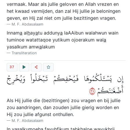
vermaak. Maar als jullie geloven en Allah vrezen en
het kwaad vermijden, dan zal Hij jullie je beloningen
geven, en Hij zal niet om jullie bezittingen vragen.
M. F. Abdasalaam
Innam
a
al
h
ay
a
tu adduny
a
laAAibun walahwun wain
tuminoe watattaqoe yutikum ojoerakum wal
a
yasalkum amw
a
lakum
Transliteration
37
إِن يَسۡـَٔلۡكُمُوهَا فَيُحۡفِكُمۡ تَبۡخَلُواْ وَيُخۡرِجۡ
٧٣
أَضۡغَٰنَكُمۡ
Als Hij jullie die (bezittingen) zou vragen en bij jullie
zou aandringen, dan zouden jullie gierig worden en
Hij zou jullie afgunst onthullen.
M. F. Abdasalaam
In yasalkumoeh
a
fayu
h
fikum tabkhaloe wayukhrij