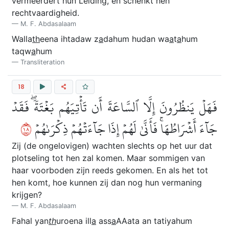
vermeerdert hun Leiding, en schenkt hen
rechtvaardigheid.
M. F. Abdasalaam
Walla
th
eena ihtadaw z
a
dahum hudan wa
a
t
a
hum
taqw
a
hum
Transliteration
18
فَهَلۡ يَنظُرُونَ إِلَّا ٱلسَّاعَةَ أَن تَأۡتِيَهُم بَغۡتَةٗۖ فَقَدۡ
٨١
جَآءَ أَشۡرَاطُهَاۚ فَأَنَّىٰ لَهُمۡ إِذَا جَآءَتۡهُمۡ ذِكۡرَىٰهُمۡ
Zij (de ongelovigen) wachten slechts op het uur dat
plotseling tot hen zal komen. Maar sommigen van
haar voorboden zijn reeds gekomen. En als het tot
hen komt, hoe kunnen zij dan nog hun vermaning
krijgen?
M. F. Abdasalaam
Fahal yan
th
uroena ill
a
ass
a
AAata an tatiyahum