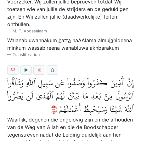
Voorzeker, Wij zullen jullie beproeven totdat Wij
toetsen wie van jullie de strijders en de geduldigen
zijn. En Wij zullen jullie (daadwerkelijke) feiten
onthullen.
M. F. Abdasalaam
Walanabluwannakum
h
att
a
naAAlama almuj
a
hideena
minkum wa
ssa
bireena wanabluwa akhb
a
rakum
Transliteration
32
إِنَّ ٱلَّذِينَ كَفَرُواْ وَصَدُّواْ عَن سَبِيلِ ٱللَّهِ وَشَآقُّواْ
ٱلرَّسُولَ مِنۢ بَعۡدِ مَا تَبَيَّنَ لَهُمُ ٱلۡهُدَىٰ لَن يَضُرُّواْ
٢٣
ٱللَّهَ شَيۡـٔٗا وَسَيُحۡبِطُ أَعۡمَٰلَهُمۡ
Waarlijk, degenen die ongelovig zijn en die afhouden
van de Weg van Allah en die de Boodschapper
tegenstreven nadat de Leiding duidelijk aan hen