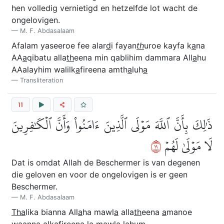
hen volledig vernietigd en hetzelfde lot wacht de
ongelovigen.
M. F. Abdasalaam
Afalam yaseeroe fee alar
d
i fayan
th
uroe kayfa k
a
na
AA
a
qibatu alla
th
eena min qablihim dammara All
a
hu
AAalayhim walilk
a
fireena amth
a
luh
a
Transliteration
11
ذَٰلِكَ بِأَنَّ ٱللَّهَ مَوۡلَى ٱلَّذِينَ ءَامَنُواْ وَأَنَّ ٱلۡكَٰفِرِينَ
١١
لَا مَوۡلَىٰ لَهُمۡ
Dat is omdat Allah de Beschermer is van degenen
die geloven en voor de ongelovigen is er geen
Beschermer.
M. F. Abdasalaam
Tha
lika bianna All
a
ha mawl
a
alla
th
eena
a
manoe