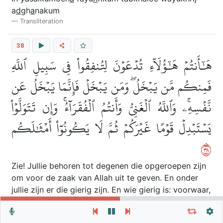
a
d
gh
a
nakum
Transliteration
38
هَٰٓأَنتُمۡ هَٰٓؤُلَآءِ تُدۡعَوۡنَ لِتُنفِقُواْ فِي سَبِيلِ ٱللَّهِ
فَمِنكُم مَّن يَبۡخَلُۖ وَمَن يَبۡخَلۡ فَإِنَّمَا يَبۡخَلُ عَن
نَّفۡسِهِۦۚ وَٱللَّهُ ٱلۡغَنِيُّ وَأَنتُمُ ٱلۡفُقَرَآءُۚ وَإِن تَتَوَلَّوۡاْ
يَسۡتَبۡدِلۡ قَوۡمًا غَيۡرَكُمۡ ثُمَّ لَا يَكُونُوٓاْ أَمۡثَٰلَكُم
٨٣
Zie! Jullie behoren tot degenen die opgeroepen zijn
om voor de zaak van Allah uit te geven. En onder
jullie zijn er die gierig zijn. En wie gierig is: voorwaar,
dat is slechts ten koste van zichzelf. Maar Allah is
Herhaal vers, verzen of soera
Algemene Instellingen
Behoefteloos terwijl jullie de behoeftigen zijn. En als
Autoplay
Herhaal