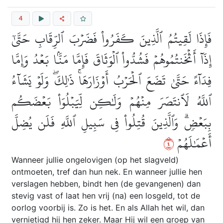
4
فَإِذَا لَقِيتُمُ ٱلَّذِينَ كَفَرُواْ فَضَرۡبَ ٱلرِّقَابِ حَتَّىٰٓ
إِذَآ أَثۡخَنتُمُوهُمۡ فَشُدُّواْ ٱلۡوَثَاقَ فَإِمَّا مَنَّۢا بَعۡدُ وَإِمَّا
فِدَآءً حَتَّىٰ تَضَعَ ٱلۡحَرۡبُ أَوۡزَارَهَاۚ ذَٰلِكَۖ وَلَوۡ يَشَآءُ
ٱللَّهُ لَٱنتَصَرَ مِنۡهُمۡ وَلَٰكِن لِّيَبۡلُوَاْ بَعۡضَكُم
بِبَعۡضٖۗ وَٱلَّذِينَ قُتِلُواْ فِي سَبِيلِ ٱللَّهِ فَلَن يُضِلَّ
٤
أَعۡمَٰلَهُمۡ
Wanneer jullie ongelovigen (op het slagveld)
ontmoeten, tref dan hun nek. En wanneer jullie hen
verslagen hebben, bindt hen (de gevangenen) dan
stevig vast of laat hen vrij (na) een losgeld, tot de
oorlog voorbij is. Zo is het. En als Allah het wil, dan
vernietigd hij hen zeker. Maar Hij wil een groep van