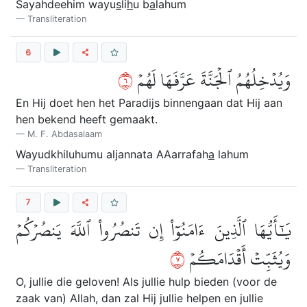
Sayahdeehim wayu
s
li
h
u b
a
lahum
Transliteration
6
٦
وَيُدۡخِلُهُمُ ٱلۡجَنَّةَ عَرَّفَهَا لَهُمۡ
En Hij doet hen het Paradijs binnengaan dat Hij aan
hen bekend heeft gemaakt.
M. F. Abdasalaam
Wayudkhiluhumu aljannata AAarrafah
a
lahum
Transliteration
7
يَٰٓأَيُّهَا ٱلَّذِينَ ءَامَنُوٓاْ إِن تَنصُرُواْ ٱللَّهَ يَنصُرۡكُمۡ
٧
وَيُثَبِّتۡ أَقۡدَامَكُمۡ
O, jullie die geloven! Als jullie hulp bieden (voor de
zaak van) Allah, dan zal Hij jullie helpen en jullie