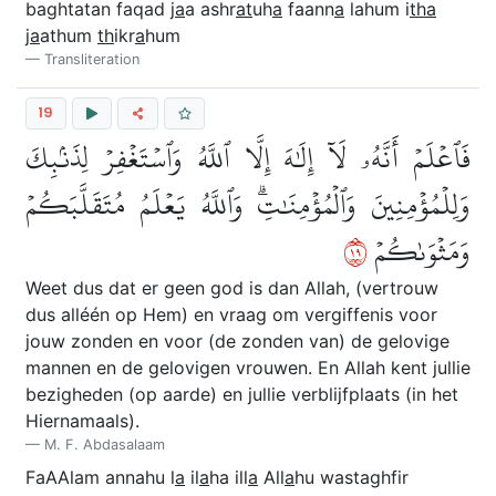
baghtatan faqad j
a
a ashr
at
uh
a
faann
a
lahum i
tha
j
a
athum
th
ikr
a
hum
Transliteration
19
فَٱعۡلَمۡ أَنَّهُۥ لَآ إِلَٰهَ إِلَّا ٱللَّهُ وَٱسۡتَغۡفِرۡ لِذَنۢبِكَ
وَلِلۡمُؤۡمِنِينَ وَٱلۡمُؤۡمِنَٰتِۗ وَٱللَّهُ يَعۡلَمُ مُتَقَلَّبَكُمۡ
٩١
وَمَثۡوَىٰكُمۡ
Weet dus dat er geen god is dan Allah, (vertrouw
dus alléén op Hem) en vraag om vergiffenis voor
jouw zonden en voor (de zonden van) de gelovige
mannen en de gelovigen vrouwen. En Allah kent jullie
bezigheden (op aarde) en jullie verblijfplaats (in het
Hiernamaals).
M. F. Abdasalaam
FaAAlam annahu l
a
il
a
ha ill
a
All
a
hu wastaghfir