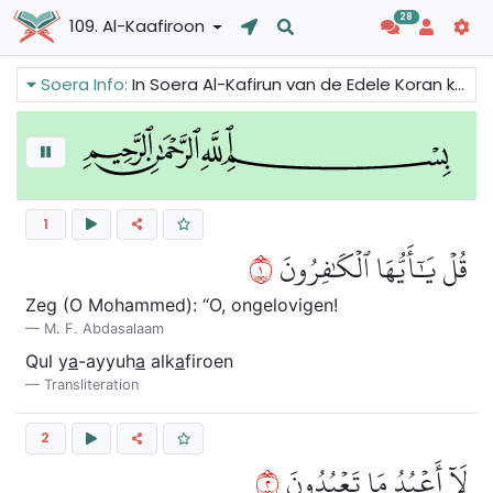
28
109. Al-Kaafiroon
Soera Info:
In Soera Al-Kafirun van de Edele Koran kunnen we lezen dat er geen compromis kan worden gesloten op het gebied van geloof en aanbidding. Mensen zijn vrij om elke religie te volgen die ze willen, maar de waarheid en onwaarheid kunnen niet met elkaar worden vermengd.
1
١
قُلۡ يَٰٓأَيُّهَا ٱلۡكَٰفِرُونَ
Zeg (O Mohammed): “O, ongelovigen!
M. F. Abdasalaam
Qul y
a
-ayyuh
a
alk
a
firoen
Transliteration
2
٢
لَآ أَعۡبُدُ مَا تَعۡبُدُونَ