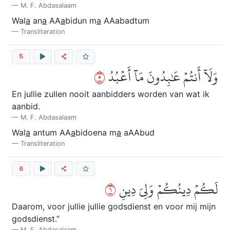
M. F. Abdasalaam
Wal
a
an
a
AA
a
bidun m
a
AAabadtum
Transliteration
5
٥
وَلَآ أَنتُمۡ عَٰبِدُونَ مَآ أَعۡبُدُ
En jullie zullen nooit aanbidders worden van wat ik
aanbid.
M. F. Abdasalaam
Wal
a
antum AA
a
bidoena m
a
aAAbud
Transliteration
6
٦
لَكُمۡ دِينُكُمۡ وَلِيَ دِينِ
Daarom, voor jullie jullie godsdienst en voor mij mijn
godsdienst.”
M. F. Abdasalaam