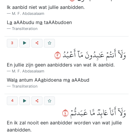
Ik aanbid niet wat jullie aanbidden.
M. F. Abdasalaam
L
a
aAAbudu m
a
taAAbudoen
Transliteration
3
٣
وَلَآ أَنتُمۡ عَٰبِدُونَ مَآ أَعۡبُدُ
En jullie zijn geen aanbidders van wat ik aanbid.
M. F. Abdasalaam
Wal
a
antum AA
a
bidoena m
a
aAAbud
Transliteration
4
٤
وَلَآ أَنَا۠ عَابِدٞ مَّا عَبَدتُّمۡ
En ik zal nooit een aanbidder worden van wat jullie
aanbidden.