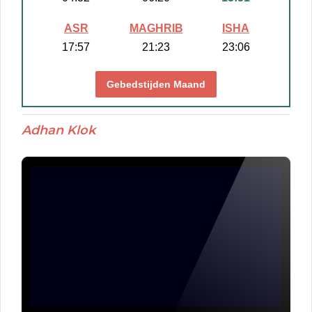
ASR
MAGHRIB
ISHA
17:57
21:23
23:06
Gebedstijden Maand
Adhan Klok