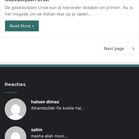
De gebedstijden Ursel kun je hieronder bekijken en printen. Nu is
het mogelijk om de Adhan klok op je tablet…
Read More »
Next page
Reacties
halsen dimaz
Alhamdulilah fie koelie hal...
salim
masha allah mooi...