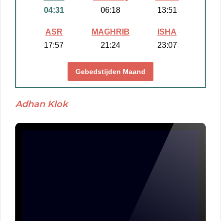
04:31
06:18
13:51
ASR
MAGHRIB
ISHA
17:57
21:24
23:07
Gebedstijden Maand
Adhan Klok