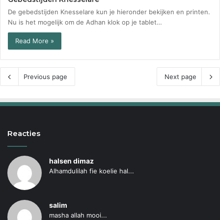
De gebedstijden Knesselare kun je hieronder bekijken en printen.
Nu is het mogelijk om de Adhan klok op je tablet…
Read More »
Previous page
Next page
Reacties
halsen dimaz
Alhamdulilah fie koelie hal...
salim
masha allah mooi...